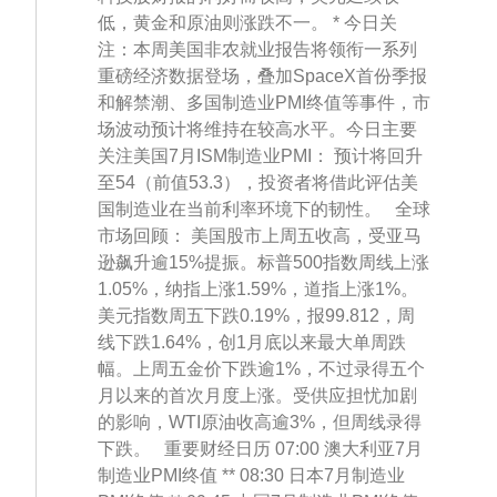
低，黄金和原油则涨跌不一。 * 今日关
注：本周美国非农就业报告将领衔一系列
重磅经济数据登场，叠加SpaceX首份季报
和解禁潮、多国制造业PMI终值等事件，市
场波动预计将维持在较高水平。今日主要
关注美国7月ISM制造业PMI： 预计将回升
至54（前值53.3），投资者将借此评估美
国制造业在当前利率环境下的韧性。 全球
市场回顾： 美国股市上周五收高，受亚马
逊飙升逾15%提振。标普500指数周线上涨
1.05%，纳指上涨1.59%，道指上涨1%。
美元指数周五下跌0.19%，报99.812，周
线下跌1.64%，创1月底以来最大单周跌
幅。上周五金价下跌逾1%，不过录得五个
月以来的首次月度上涨。受供应担忧加剧
的影响，WTI原油收高逾3%，但周线录得
下跌。 重要财经日历 07:00 澳大利亚7月
制造业PMI终值 ** 08:30 日本7月制造业