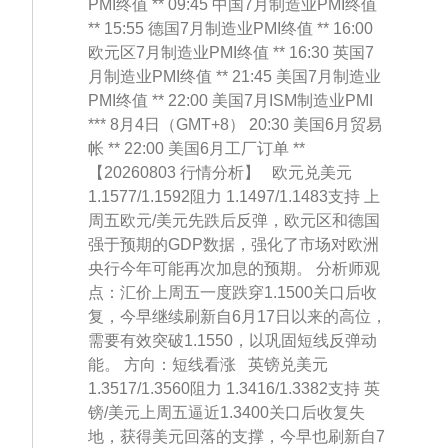
PMI终值 ** 09:45 中国7月制造业PMI终值
** 15:55 德国7月制造业PMI终值 ** 16:00
欧元区7月制造业PMI终值 ** 16:30 英国7
月制造业PMI终值 ** 21:45 美国7月制造业
PMI终值 ** 22:00 美国7月ISM制造业PMI
*** 8月4日（GMT+8） 20:30 美国6月贸易
帐 ** 22:00 美国6月工厂订单 **
【20260803 行情分析】 欧元兑美元
1.1577/1.1592阻力 1.1497/1.1483支持 上
周五欧元/美元先跌后反弹，欧元区和德国
强于预期的GDP数据，强化了市场对欧洲
央行今年可能再次加息的预期。 分析师观
点：汇价上周五一度跌穿1.1500关口后收
复，今早继续刷新自6月17日以来的高位，
需要有效突破1.1550，以巩固短线反弹动
能。 方向：短线看涨 英镑兑美元
1.3517/1.3560阻力 1.3416/1.3382支持 英
镑/美元上周五逼近1.3400关口后收复失
地，获得美元回落的支撑，今早也刷新自7