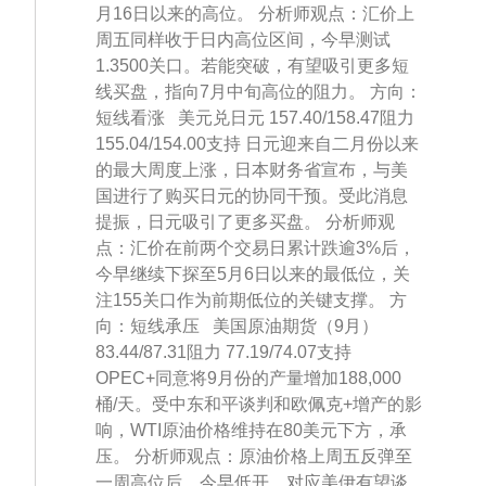
月16日以来的高位。 分析师观点：汇价上
周五同样收于日内高位区间，今早测试
1.3500关口。若能突破，有望吸引更多短
线买盘，指向7月中旬高位的阻力。 方向：
短线看涨 美元兑日元 157.40/158.47阻力
155.04/154.00支持 日元迎来自二月份以来
的最大周度上涨，日本财务省宣布，与美
国进行了购买日元的协同干预。受此消息
提振，日元吸引了更多买盘。 分析师观
点：汇价在前两个交易日累计跌逾3%后，
今早继续下探至5月6日以来的最低位，关
注155关口作为前期低位的关键支撑。 方
向：短线承压 美国原油期货（9月）
83.44/87.31阻力 77.19/74.07支持
OPEC+同意将9月份的产量增加188,000
桶/天。受中东和平谈判和欧佩克+增产的影
响，WTI原油价格维持在80美元下方，承
压。 分析师观点：原油价格上周五反弹至
一周高位后，今早低开。对应美伊有望谈