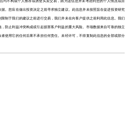
点均不构成个人推荐或诱使买卖交易，因为这信息并未考虑到您的个人情况或目
依据。您应在做出投资决定之前寻求独立建议。此信息并未按照旨在促进投资研究
别限制于我们的建议之前进行交易，我们并未在向客户提供之前利用此信息。我们
施，防止利益冲突构成或引起损害客户利益的重大风险。市场数据来自可靠的独立
收者使用它的任何后果不承担任何责任。未经许可，不得复制此信息的全部或部分