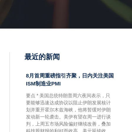
最近的新闻
8月首周重磅指引齐聚，日内关注美国
ISM制造业PMI
要点 * 美国总统特朗普周六夜间表示，只
要能够迅速达成协议以阻止伊朗发展核计
划并重开霍尔木兹海峡，他将暂缓对伊朗
发动新一轮袭击。美伊有望在周一进行谈
判，上周五市场风险偏好继续改善，叠加
科技股财报的利好而收高，美元延续收