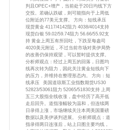
判且OPEC+增产，当前处于20日均线下方
交投。若确认跌破，则可能指向于上周低
位附近的77美元支撑。 方向：短线承压
现货黄金 4117/4142阻力 4038/4014支持
现货白银 59.02/59.74阻力 56.66/55.92支
持 黄金上周五有所回吐，下跌至每盎司
4020美元附近，不过当前市场对美伊局势
的改善仍保持观望，可以暂时提供支撑。
分析师观点：经过上周五的回落，日图均
线再次转为阻力，因此关注黄金短线向下
的压力，并维持在整理形态内。 方向：短
线承压 美国道琼斯工业指数期货US30
52823/53061阻力 52065/51830支持 上周
五三大股指全线收涨，盘中经历了高开低
走后回升。道指涨幅较为温和，但连续两
日录得上涨，市场继续关注本周美国重磅
数据以及美伊谈判进展。 分析师观点：道
指录得两日连涨后，站上日图主要均线，