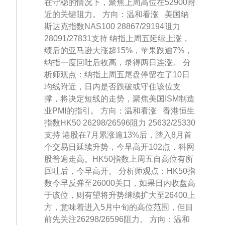
在守稳的情况下，聚焦上周高位在52900附
近的关键阻力。 方向：温和看涨 美国纳
斯达克指数NAS100 28867/29194阻力
28091/27831支持 纳指上周五延续上涨，
绩后的亚马逊大涨超15%，苹果跌逾7%，
纳指一度回吐后收高，录得两日连涨。 分
析师观点：纳指上周五尾盘停留在了10日
均线附近，日内是否跌破或守住该位支
撑，将决定短线的走势，聚焦美国ISM制造
业PMI的指引。 方向：温和看涨 香港恒生
指数HK50 26298/26596阻力 25632/25330
支持 港股在7月累涨逾13%后，踏入8月首
个交易日延续升势，今早高开102点，科网
股普遍走高。HK50指数上周五自高位有所
回吐后，今早高开。 分析师观点：HK50指
数今早反弹至26000关口，如果日内收盘高
于该位，则有望将升势继续扩大至26400上
方，意味着进入5月中旬的高位范围，但目
前先关注26298/26596阻力。 方向：温和