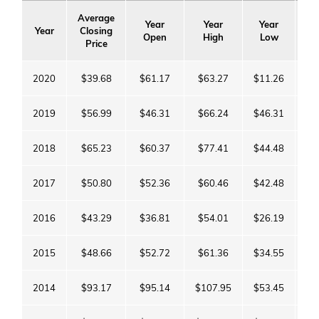
Average
Year
Year
Year
Y
Year
Closing
Open
High
Low
C
Price
2020
$39.68
$61.17
$63.27
$11.26
$4
2019
$56.99
$46.31
$66.24
$46.31
$6
2018
$65.23
$60.37
$77.41
$44.48
$4
2017
$50.80
$52.36
$60.46
$42.48
$6
2016
$43.29
$36.81
$54.01
$26.19
$5
2015
$48.66
$52.72
$61.36
$34.55
$3
2014
$93.17
$95.14
$107.95
$53.45
$5