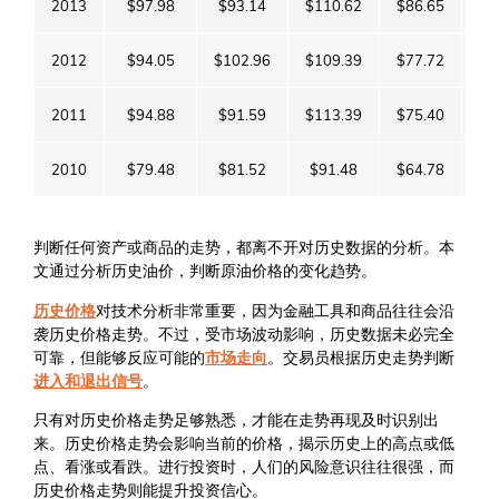
2013
$97.98
$93.14
$110.62
$86.65
$9
2012
$94.05
$102.96
$109.39
$77.72
$9
2011
$94.88
$91.59
$113.39
$75.40
$9
2010
$79.48
$81.52
$91.48
$64.78
$9
判断任何资产或商品的走势，都离不开对历史数据的分析。本
文通过分析历史油价，判断原油价格的变化趋势。
历史价格
对技术分析非常重要，因为金融工具和商品往往会沿
袭历史价格走势。不过，受市场波动影响，历史数据未必完全
可靠，但能够反应可能的
市场走向
。交易员根据历史走势判断
进入和退出信号
。
只有对历史价格走势足够熟悉，才能在走势再现及时识别出
来。历史价格走势会影响当前的价格，揭示历史上的高点或低
点、看涨或看跌。进行投资时，人们的风险意识往往很强，而
历史价格走势则能提升投资信心。