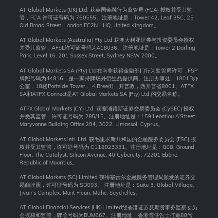
AT Global Markets (UK) Ltd. 获英国金融行为监管局 (FCA) 授权并受其监
管，FCA 许可证号码为 760555。注册地址是：Tower 42, Leaf 35C, 25
Old Broad Street, London EC2N 1HQ, United Kingdom。
AT Global Markets (Australia) Pty Ltd 获澳大利亚证券与投资委员会授权
并受其监管，AFSL许可证号码为418036。注册地址是：Tower 2 Darling
Park, Level 16, 201 Sussex Street, Sydney NSW 2000
。
AT Global Markets SA (Pty) Ltd在南非获得金融部门行为监管局许可，FSP
牌照号码为44816，是一家持牌场外衍生品提供商。注册办事处：1801B办
公室，18楼Portside Tower， 4 Bree街，开普敦，西开普省8001。ATFX
SA和ATFX Connect是AT Global Markets SA (Pty) Ltd.的交易名称。
ATFX Global Markets (CY) Ltd. 获塞浦路斯证券交易委员会 (CySEC) 授权
并受其监管，许可证号码为 285/15。注册地址是：159 Leontiou A’Street,
Maryvonne Building Office 204, 3022, Limassol, Cyprus。
AT Global Markets Intl. Ltd. 获毛里求斯共和国的金融服务委员会 (FSC) 授
权并受其监管，许可证号码为 C118023331。注册地址是：G08, Ground
Floor, The Catalyst, Silicon Avenue, 40 Cybercity, 72201 Ebène,
Republic of Mauritius。
AT Global Markets (SC) Limited 获得塞舌尔金融服务管理局颁发的证券交
易商牌照，许可证号码为 SD093。 注册地址是：Suite 3, Global Village,
Jivan’s Complex, Mont Fleuri, Mahe, Seychelles。
AT Global Financial Services (HK) Limited经香港证券及期货事务监察委员
会授权和监管，牌照号码为BUM667。注册地址：香港湾仔告士打道80号