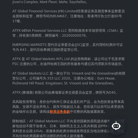
Jivan’s Complex, Mont Fleuri, Mahe, Seychelles。
AT Global Financial Services (HK) Limited经香港证券及期货事务监察委员
会授权和监管，牌照号码为BUM667。注册地址：香港湾仔告士打道80号
17楼。
ATFX MENA Financial Services LLC 受阿联酋资本市场管理局（CMA）监
管，持有第5类牌照，牌照编号：20200000078。
EMERGING MARKETS 受约旦证券委员会(JSC)监管，其代理经纪商许可证
号为 643，是约旦哈希姆王国的受监管公司。
ATFX 是 AT Global Markets INTL Ltd 的运营商商标，该公司位于毛里求斯
FSC 注册的公司，在迪拜哈姆王国的所有服务均通过其代理新兴市场提供。
AT Global Markets LLC 是一家位于St. Vincent and the Grenadines的有限
责任公司，公司编号为 333 LLC 2020。注册办公地址：Euro House,
Richmond Hill Road, Kingstown, St. Vincent and the Grenadines。
ATFX (柬埔寨) 有限公司由柬埔寨证券交易委员会监管，牌照号为040。
高风险投资警告：差价合约和外汇保证金是杠杆产品，会为您的资金带来高
风险。交易不适合所有人，损失可能超过入金。您应该只以你可以承受损失
的金钱作出交易。请阅读
标准业务条款
中完整的风险披露政策。
限制地区：AT Global Markets LLC 不向某些国家的居民提供服务，这些国
家包括但不限于加拿大、日本、朝鲜民主主义人民共和国 (DPRK)、伊朗和
美利坚合众国 (USA)，若服务的此类分销或使用违反当地法律或法规，则也
不向任何此类国家或司法辖区的任何人提供服务。