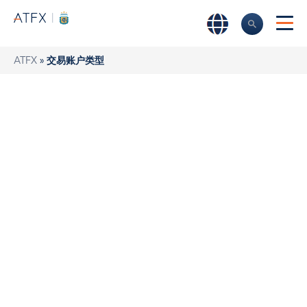
ATFX
»
交易账户类型
交易账户
通过您的ATFX交易账户，您可以通过多种途径进入金融市
场。它提供了独有的优势,提高您的交易经验。