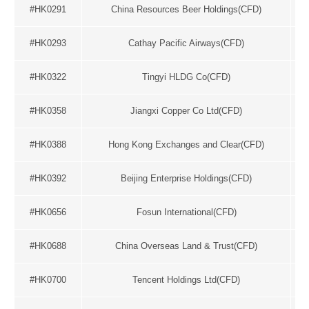
#HK0291
China Resources Beer Holdings(CFD)
#HK0293
Cathay Pacific Airways(CFD)
#HK0322
Tingyi HLDG Co(CFD)
#HK0358
Jiangxi Copper Co Ltd(CFD)
#HK0388
Hong Kong Exchanges and Clear(CFD)
#HK0392
Beijing Enterprise Holdings(CFD)
#HK0656
Fosun International(CFD)
#HK0688
China Overseas Land & Trust(CFD)
#HK0700
Tencent Holdings Ltd(CFD)