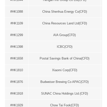
#HK1088
China Shenhua Energy Co(CFD)
#HK1109
China Resources Land Ltd(CFD)
#HK1299
AIA Group(CFD)
#HK1398
ICBC(CFD)
#HK1658
Postal Savings Bank of China(CFD)
#HK1810
Xiaomi Corp(CFD)
#HK1876
Budweiser Brewing Co APAC(CFD)
#HK1918
SUNAC China Holdings Ltd.(CFD)
#HK1929
Chow Tai Fook(CFD)