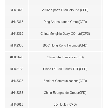
#HK2020
ANTA Sports Products Ltd.(CFD)
#HK2318
Ping An Insurance Group(CFD)
#HK2319
China MengNiu Dairy CO. Ltd(CFD)
#HK2388
BOC Hong Kong Holdings(CFD)
#HK2628
China Life Insurance(CFD)
#HK3188
China CSI 300 Index ETF(CFD)
#HK3328
Bank of Communications(CFD)
#HK3333
China Evergrande Group(CFD)
#HK6618
JD Health (CFD)