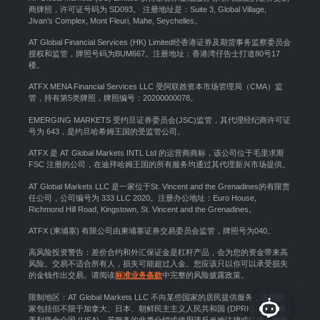
商牌照，许可证号码为 SD093。 注册地址是：Suite 3, Global Village,
Jivan’s Complex, Mont Fleuri, Mahe, Seychelles。
AT Global Financial Services (HK) Limited经香港证券及期货事务监察委员会
授权和监管，牌照号码为BUM667。注册地址：香港湾仔告士打道80号17
楼。
ATFX MENA Financial Services LLC 受阿联酋资本市场管理局（CMA）监
管，持有第5类牌照，牌照编号：20200000078。
EMERGING MARKETS 受约旦证券委员会(JSC)监管，其代理经纪商许可证
号为 643，是约旦哈希姆王国的受监管公司。
ATFX 是 AT Global Markets INTL Ltd 的运营商商标，该公司位于毛里求斯
FSC 注册的公司，在迪拜哈姆王国的所有服务均通过其代理新兴市场提供。
AT Global Markets LLC 是一家位于St. Vincent and the Grenadines的有限责
任公司，公司编号为 333 LLC 2020。注册办公地址：Euro House,
Richmond Hill Road, Kingstown, St. Vincent and the Grenadines。
ATFX (柬埔寨) 有限公司由柬埔寨证券交易委员会监管，牌照号为040。
高风险投资警告：差价合约和外汇保证金是杠杆产品，会为您的资金带来高
风险。交易不适合所有人，损失可能超过入金。您应该只以你可以承受损失
的金钱作出交易。请阅读
标准业务条款
中完整的风险披露政策。
限制地区：AT Global Markets LLC 不向某些国家的居民提供服务，这些国
家包括但不限于加拿大、日本、朝鲜民主主义人民共和国 (DPRK)、伊朗和
美利坚合众国 (USA)，若服务的此类分销或使用违反当地法律或法规，则也