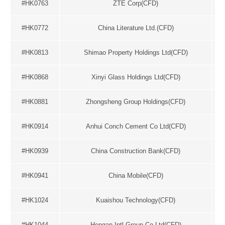
#HK0763
ZTE Corp(CFD)
#HK0772
China Literature Ltd.(CFD)
#HK0813
Shimao Property Holdings Ltd(CFD)
#HK0868
Xinyi Glass Holdings Ltd(CFD)
#HK0881
Zhongsheng Group Holdings(CFD)
#HK0914
Anhui Conch Cement Co Ltd(CFD)
#HK0939
China Construction Bank(CFD)
#HK0941
China Mobile(CFD)
#HK1024
Kuaishou Technology(CFD)
#HK1044
Hengan Intl Group Co Ltd(CFD)