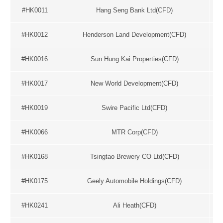
#HK0011
Hang Seng Bank Ltd(CFD)
#HK0012
Henderson Land Development(CFD)
#HK0016
Sun Hung Kai Properties(CFD)
#HK0017
New World Development(CFD)
#HK0019
Swire Pacific Ltd(CFD)
#HK0066
MTR Corp(CFD)
#HK0168
Tsingtao Brewery CO Ltd(CFD)
#HK0175
Geely Automobile Holdings(CFD)
#HK0241
Ali Heath(CFD)