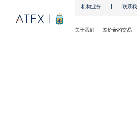
机构业务
联系我
关于我们
差价合约交易
ATFX
»
市场分析
»
交易策略
交易策略
简单易明，让您学会有效的交易策
让我们的投资策略方针带你创高峰
解，助您自信交易。