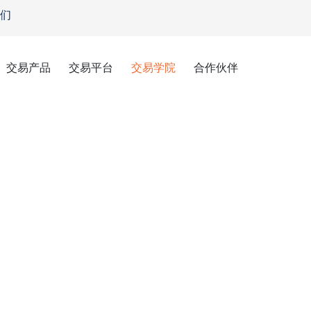
们
交易产品
交易平台
交易学院
合作伙伴
略
。“交易课本”不教授的，我们为您讲