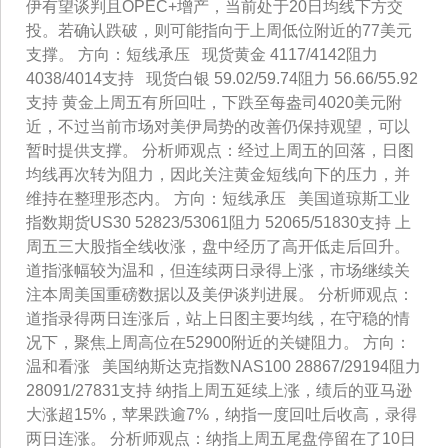
伊有望谈判且OPEC+增产，当前处于20日均线下方交
投。若确认跌破，则可能指向于上周低位附近的77美元
支撑。 方向：短线承压 现货黄金 4117/4142阻力
4038/4014支持 现货白银 59.02/59.74阻力 56.66/55.92
支持 黄金上周五有所回吐，下跌至每盎司4020美元附
近，不过当前市场对美伊局势的改善仍保持观望，可以
暂时提供支撑。 分析师观点：经过上周五的回落，日图
均线再次转为阻力，因此关注黄金短线向下的压力，并
维持在整理形态内。 方向：短线承压 美国道琼斯工业
指数期货US30 52823/53061阻力 52065/51830支持 上
周五三大股指全线收涨，盘中经历了高开低走后回升。
道指涨幅较为温和，但连续两日录得上涨，市场继续关
注本周美国重磅数据以及美伊谈判进展。 分析师观点：
道指录得两日连涨后，站上日图主要均线，在守稳的情
况下，聚焦上周高位在52900附近的关键阻力。 方向：
温和看涨 美国纳斯达克指数NAS100 28867/29194阻力
28091/27831支持 纳指上周五延续上涨，绩后的亚马逊
大涨超15%，苹果跌逾7%，纳指一度回吐后收高，录得
两日连涨。 分析师观点：纳指上周五尾盘停留在了10日