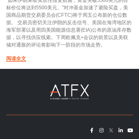
“如果伊朗采取实质性报复措施，黄金突破5300美元的目
标价位将达到5500美元。”对冲基金加速了避险买盘，美
国商品期货交易委员会(CFTC)将于周五公布新的仓位数
据。 交易员密切关注伊朗的反击信号、美国在海湾地区的
海军部署以及周四美国能源信息署(EIA)公布的原油库存数
据，以寻找供应线索。下周欧佩克+会议的前景以及美联
储对通胀的评论将影响下一阶段的市场走势。
阅读全文