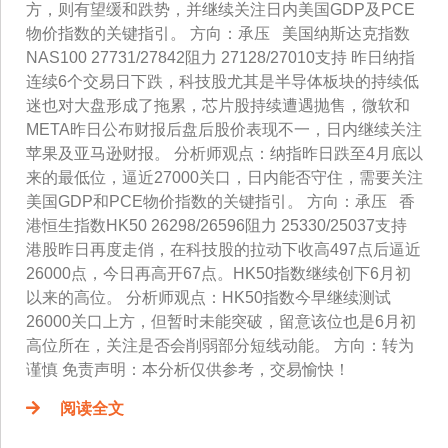
方，则有望缓和跌势，并继续关注日内美国GDP及PCE
物价指数的关键指引。 方向：承压 美国纳斯达克指数
NAS100 27731/27842阻力 27128/27010支持 昨日纳指
连续6个交易日下跌，科技股尤其是半导体板块的持续低
迷也对大盘形成了拖累，芯片股持续遭遇抛售，微软和
META昨日公布财报后盘后股价表现不一，日内继续关注
苹果及亚马逊财报。 分析师观点：纳指昨日跌至4月底以
来的最低位，逼近27000关口，日内能否守住，需要关注
美国GDP和PCE物价指数的关键指引。 方向：承压 香
港恒生指数HK50 26298/26596阻力 25330/25037支持
港股昨日再度走俏，在科技股的拉动下收高497点后逼近
26000点，今日再高开67点。HK50指数继续创下6月初
以来的高位。 分析师观点：HK50指数今早继续测试
26000关口上方，但暂时未能突破，留意该位也是6月初
高位所在，关注是否会削弱部分短线动能。 方向：转为
谨慎 免责声明：本分析仅供参考，交易愉快！
阅读全文