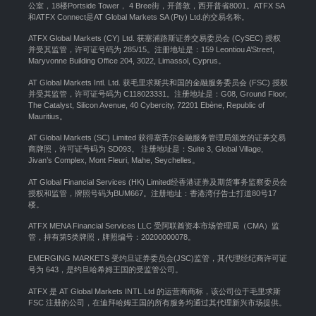
公室，18楼Portside Tower， 4 Bree街，开普敦，西开普省8001。ATFX SA
和ATFX Connect是AT Global Markets SA (Pty) Ltd.的交易名称。
ATFX Global Markets (CY) Ltd. 获塞浦路斯证券交易委员会 (CySEC) 授权
并受其监管，许可证号码为 285/15。注册地址是：159 Leontiou A’Street,
Maryvonne Building Office 204, 3022, Limassol, Cyprus。
AT Global Markets Intl. Ltd. 获毛里求斯共和国的金融服务委员会 (FSC) 授权
并受其监管，许可证号码为 C118023331。注册地址是：G08, Ground Floor,
The Catalyst, Silicon Avenue, 40 Cybercity, 72201 Ebène, Republic of
Mauritius。
AT Global Markets (SC) Limited 获得塞舌尔金融服务管理局颁发的证券交易
商牌照，许可证号码为 SD093。 注册地址是：Suite 3, Global Village,
Jivan’s Complex, Mont Fleuri, Mahe, Seychelles。
AT Global Financial Services (HK) Limited经香港证券及期货事务监察委员会
授权和监管，牌照号码为BUM667。注册地址：香港湾仔告士打道80号17
楼。
ATFX MENA Financial Services LLC 受阿联酋资本市场管理局（CMA）监
管，持有第5类牌照，牌照编号：20200000078。
EMERGING MARKETS 受约旦证券委员会(JSC)监管，其代理经纪商许可证
号为 643，是约旦哈希姆王国的受监管公司。
ATFX 是 AT Global Markets INTL Ltd 的运营商商标，该公司位于毛里求斯
FSC 注册的公司，在迪拜哈姆王国的所有服务均通过其代理新兴市场提供。