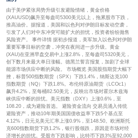
由于美伊紧张局势升级引发避险情绪，黄金价格
(XAUUSD)飙升至每盎司5300美元以上，拖累股市下跌，
推高油价。据报道，美国和以色列对伊朗目标发动空袭，
引发了人们对中东冲突可能扩大的担忧，投资者纷纷抛售
风险资产。 事件详情 据初步报道，美军加入以色列对伊朗
重要军事目标的空袭，冲突在夜间进一步升级。黄金
(XAU)在亚洲早盘交易中上涨2.8%，至每盎司5320美元，
创下数月来最大单日涨幅。德黑兰誓言报复，加剧了全球
能源市场供应中断的风险。 市场概览 美国股指期货大幅下
挫，标普500指数期货（SPX）下跌1.4%，纳斯达克100
指数期货（NQ）下跌1.8%。布伦特原油期货（LCOc1）
飙升4.2%，至每桶82.50美元，反映出市场对霍尔木兹海
峡供应中断的担忧。美元指数（DXY）上涨0.6%，至
108.20，成为避险首选。 避险资金流向 交易员涌入传统
避险资产，推动10年期美国国债收益率下跌5个基点至
4.12%，日元兑美元汇率上涨0.9%，至148.50。欧洲斯托
克600指数期货下跌1.2%，银行股领跌，原因是市场对经
济增长的担忧。受股市下跌影响，比特币下跌3%至92,000