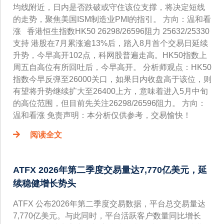
均线附近，日内是否跌破或守住该位支撑，将决定短线
的走势，聚焦美国ISM制造业PMI的指引。 方向：温和看
涨 香港恒生指数HK50 26298/26596阻力 25632/25330
支持 港股在7月累涨逾13%后，踏入8月首个交易日延续
升势，今早高开102点，科网股普遍走高。HK50指数上
周五自高位有所回吐后，今早高开。 分析师观点：HK50
指数今早反弹至26000关口，如果日内收盘高于该位，则
有望将升势继续扩大至26400上方，意味着进入5月中旬
的高位范围，但目前先关注26298/26596阻力。 方向：
温和看涨 免责声明：本分析仅供参考，交易愉快！
阅读全文
ATFX 2026年第二季度交易量达7,770亿美元，延
续稳健增长势头
ATFX 公布2026年第二季度交易数据，平台总交易量达
7,770亿美元。与此同时，平台活跃客户数量同比增长