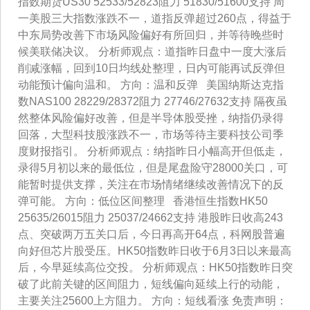
指数期货US30 52533/52823阻力 51830/51600支持 周
一美股三大指数涨跌不一，道指反弹超过260点，得益于
中东局势改善下市场风险偏好有所回归，并等待晚些时
候美联储决议。 分析师观点：道指昨日盘中一度大涨后
削减涨幅，回到10日均线处整理，日内可能再试反弹但
动能预计偏向温和。 方向：温和反弹 美国纳斯达克指
数NAS100 28229/28372阻力 27746/27632支持 隔夜虽
然整体风险偏好改善，但是半导体股受挫，纳指仍录得
回落，大型科技股涨跌不一，市场等待主要科技公司季
度财报指引。 分析师观点：纳指昨日小幅高开但低走，
录得5月初以来的最低位，但是尾盘险守28000关口，可
能暂时提供支撑，关注在市场情绪继续改善情况下的反
弹可能。 方向：低位区间整理 香港恒生指数HK50
25635/26015阻力 25037/24662支持 港股昨日收高243
点、突破两万五关口后，今日再高开64点，科网股普遍
向好但芯片股受压。HK50指数昨日收于6月3日以来最高
后，今早延续高位交投。 分析师观点：HK50指数昨日突
破了此前关键的区间阻力，短线偏向延续上行的动能，
主要关注25600上方阻力。 方向：短线看涨 免责声明：