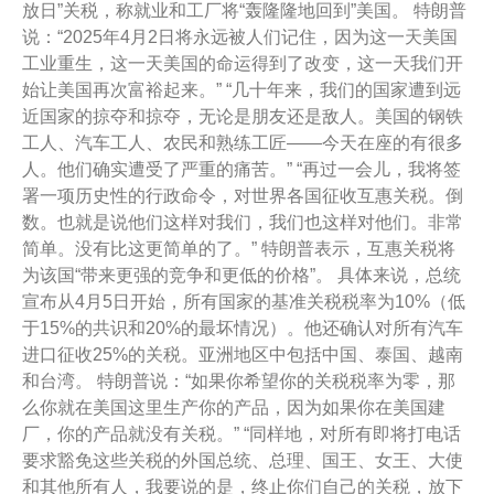
放日”关税，称就业和工厂将“轰隆隆地回到”美国。 特朗普
说：“2025年4月2日将永远被人们记住，因为这一天美国
工业重生，这一天美国的命运得到了改变，这一天我们开
始让美国再次富裕起来。” “几十年来，我们的国家遭到远
近国家的掠夺和掠夺，无论是朋友还是敌人。美国的钢铁
工人、汽车工人、农民和熟练工匠——今天在座的有很多
人。他们确实遭受了严重的痛苦。” “再过一会儿，我将签
署一项历史性的行政命令，对世界各国征收互惠关税。倒
数。也就是说他们这样对我们，我们也这样对他们。非常
简单。没有比这更简单的了。” 特朗普表示，互惠关税将
为该国“带来更强的竞争和更低的价格”。 具体来说，总统
宣布从4月5日开始，所有国家的基准关税税率为10%（低
于15%的共识和20%的最坏情况）。他还确认对所有汽车
进口征收25%的关税。亚洲地区中包括中国、泰国、越南
和台湾。 特朗普说：“如果你希望你的关税税率为零，那
么你就在美国这里生产你的产品，因为如果你在美国建
厂，你的产品就没有关税。” “同样地，对所有即将打电话
要求豁免这些关税的外国总统、总理、国王、女王、大使
和其他所有人，我要说的是，终止你们自己的关税，放下