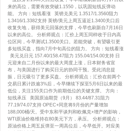
来的高位，需要有效突破1.1550，以巩固短线反弹动
能。 方向：短线看涨 英镑兑美元 1.3517/1.3560阻力
1.3416/1.3382支持 英镑/美元上周五逼近1.3400关口后
收复失地，获得美元回落的支撑，今早也刷新自7月16日
以来的高位。 分析师观点：汇价上周五同样收于日内高
位区间，今早测试1.3500关口。若能突破，有望吸引更
多短线买盘，指向7月中旬高位的阻力。 方向：短线看涨
美元兑日元 157.40/158.47阻力 155.04/154.00支持 日
元迎来自二月份以来的最大周度上涨，日本财务省宣
布，与美国进行了购买日元的协同干预。受此消息提
振，日元吸引了更多买盘。 分析师观点：汇价在前两个
交易日累计跌逾3%后，今早继续下探至5月6日以来的最
低位，关注155关口作为前期低位的关键支撑。 方向：
短线承压 美国原油期货（9月） 83.44/87.31阻力
77.19/74.07支持 OPEC+同意将9月份的产量增加
188,000桶/天。受中东和平谈判和欧佩克+增产的影响，
WTI原油价格维持在80美元下方，承压。 分析师观点：
原油价格上周五反弹至一周高位后，今早低开。对应美