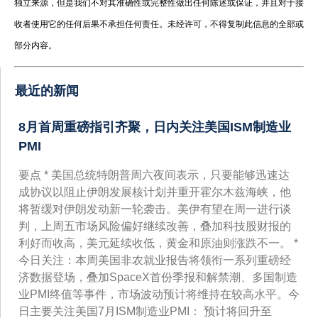
独立来源，但是我们不对其准确性或完整性做出任何陈述或保证，并且对于接
收者使用它的任何后果不承担任何责任。未经许可，不得复制此信息的全部或
部分内容。
最近的新闻
8月首周重磅指引齐聚，日内关注美国ISM制造业
PMI
要点 * 美国总统特朗普周六夜间表示，只要能够迅速达
成协议以阻止伊朗发展核计划并重开霍尔木兹海峡，他
将暂缓对伊朗发动新一轮袭击。美伊有望在周一进行谈
判，上周五市场风险偏好继续改善，叠加科技股财报的
利好而收高，美元延续收低，黄金和原油则涨跌不一。 *
今日关注：本周美国非农就业报告将领衔一系列重磅经
济数据登场，叠加SpaceX首份季报和解禁潮、多国制造
业PMI终值等事件，市场波动预计将维持在较高水平。今
日主要关注美国7月ISM制造业PMI： 预计将回升至