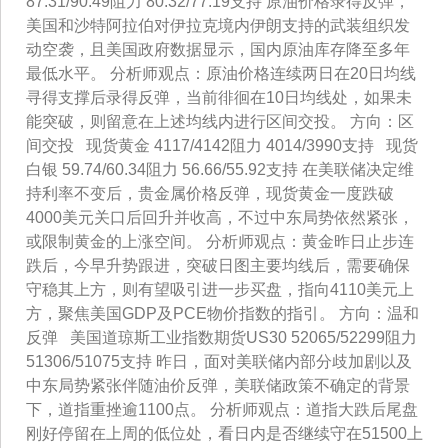
87.31/90.49阻力 80.32/77.19支持 原油价格录得反弹，
美国和沙特阿拉伯对伊拉克境内伊朗支持的武装组织发
动空袭，且美国政府数据显示，国内原油库存降至多年
最低水平。 分析师观点：原油价格连续两日在20日均线
寻得支撑后录得反弹，当前徘徊在10日均线处，如果未
能突破，则留意在上述均线内进行区间交投。 方向：区
间交投 现货黄金 4117/4142阻力 4014/3990支持 现货
白银 59.74/60.34阻力 56.66/55.92支持 在美联储决定维
持利率不变后，贵金属价格反弹，现货黄金一度跌破
4000美元关口后回升并收高，不过中东局势依然紧张，
或限制黄金的上涨空间。 分析师观点：黄金昨日止步连
跌后，今早升势跟进，突破日图主要均线后，需要确保
守稳其上方，则有望吸引进一步买盘，指向4110美元上
方，聚焦美国GDP及PCE物价指数的指引。 方向：温和
反弹 美国道琼斯工业指数期货US30 52065/52299阻力
51306/51075支持 昨日，面对美联储内部分歧加剧以及
中东局势紧张伴随油价反弹，美联储政策不确定的背景
下，道指重挫逾1100点。 分析师观点：道指大跌后尾盘
刚好停留在上周的低位处，看日内是否继续守在51500上