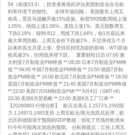
54（前值53.3），投资者将借此评估美国制造业在当前
利率环境下的韧性。 全球市场回顾： 美国股市上周五
收高，受亚马逊飙升逾15%提振。标普500指数周线上涨
1.05%，纳指上涨1.59%，道指上涨1%。美元指数周五
下跌0.19%，报99.812，周线下跌1.64%，创1月底以来
最大单周跌幅。上周五金价下跌逾1%，不过录得五个月
以来的首次月度上涨。受供应担忧加剧的影响，WTI原油
收高逾3%，但周线录得下跌。 重要财经日历 07:00 澳
大利亚7月制造业PMI终值 ** 08:30 日本7月制造业PMI终
值 ** 09:45 中国7月制造业PMI终值 ** 15:55 德国7月制
造业PMI终值 ** 16:00 欧元区7月制造业PMI终值 ** 16:30
英国7月制造业PMI终值 ** 21:45 美国7月制造业PMI终值
** 22:00 美国7月ISM制造业PMI *** 8月4日（GMT+8）
20:30 美国6月贸易帐 ** 22:00 美国6月工厂订单 **
【20260803 行情分析】 欧元兑美元 1.1577/1.1592阻
力 1.1497/1.1483支持 上周五欧元/美元先跌后反弹，欧
元区和德国强于预期的GDP数据，强化了市场对欧洲央
行今年可能再次加息的预期。 分析师观点：汇价上周五
一度跌穿1.1500关口后收复，今早继续刷新自6月17日以