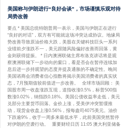
美国称与伊朗进行“良好会谈”，市场谨慎乐观对待
局势改善
要点 * 美国总统特朗普周一表示，美国与伊朗正在进行
“良好的对话”，双方有可能就这场冲突达成协议。地缘局
势改善导致原油价格大跌，美股在关键科技巨头一系列
业绩前夕涨跌不一，美元跟随风险偏好改善而回落，黄
金则获得提振。 * 日内澳洲联储主席布洛克讲话将是观
察澳洲联储下一步动向的窗口，看是否会在暂停连续加
息后进一步持观望的态度并提及通胀的不确定性。晚间
美国谘商会消费者信心指数将揭示美国消费者的真实状
态，7月预期值较前值进一步改善。 全球市场回顾： 美
国股市周一收盘涨跌互现，道指收涨0.5%，标普500指
数涨0.02%，纳指跌0.18%。美国公债收益率走低，美元
兑部分主要货币回落。金价上涨，受美伊冲突暂缓推
动，现货金收盘上涨0.56%，报每盎司4075美元。油价
下跌逾9%，收于一周多来最低水平，此前美国突然暂停
对伊朗的空袭行动。 重要财经日历 11:05 澳大利亚储备