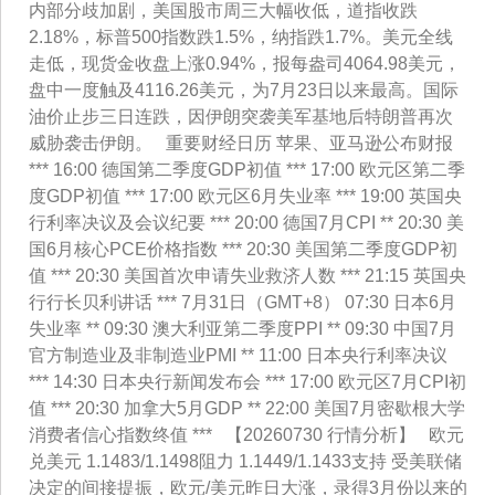
内部分歧加剧，美国股市周三大幅收低，道指收跌
2.18%，标普500指数跌1.5%，纳指跌1.7%。美元全线
走低，现货金收盘上涨0.94%，报每盎司4064.98美元，
盘中一度触及4116.26美元，为7月23日以来最高。国际
油价止步三日连跌，因伊朗突袭美军基地后特朗普再次
威胁袭击伊朗。 重要财经日历 苹果、亚马逊公布财报
*** 16:00 德国第二季度GDP初值 *** 17:00 欧元区第二季
度GDP初值 *** 17:00 欧元区6月失业率 *** 19:00 英国央
行利率决议及会议纪要 *** 20:00 德国7月CPI ** 20:30 美
国6月核心PCE价格指数 *** 20:30 美国第二季度GDP初
值 *** 20:30 美国首次申请失业救济人数 *** 21:15 英国央
行行长贝利讲话 *** 7月31日（GMT+8） 07:30 日本6月
失业率 ** 09:30 澳大利亚第二季度PPI ** 09:30 中国7月
官方制造业及非制造业PMI ** 11:00 日本央行利率决议
*** 14:30 日本央行新闻发布会 *** 17:00 欧元区7月CPI初
值 *** 20:30 加拿大5月GDP ** 22:00 美国7月密歇根大学
消费者信心指数终值 *** 【20260730 行情分析】 欧元
兑美元 1.1483/1.1498阻力 1.1449/1.1433支持 受美联储
决定的间接提振，欧元/美元昨日大涨，录得3月份以来的