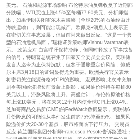
美元。 石油和能源市场影响 布伦特原油反弹收复了近期部
分跌幅，WTI原油上涨4.5%至每桶77.80美元。分析师指
出，如果伊朗关闭霍尔木兹海峡（全球20%的石油经由此
海峡运输），则可能出现减产。欧佩克+消息人士表示正
在密切关注事态发展，但目前尚未做出反应。“这是一个典
型的石油危机局面，”瑞穗证券策略师Vishnu Varathan表
示。 政策应对 白宫呼吁保持冷静，但同时释放了军事戒备
的信号，特朗普总统召集了国家安全委员会会议。美联储
发言人迄今为止保持沉默，但鉴于通胀重定价风险，鲍威
尔主席3月18日的证词显得尤为重要。欧洲央行官员表示
将密切关注能源价格对CPI的影响。 宏观影响 此次冲突加
剧令美国经济增长前景蒙上阴影，如果油价维持在每桶80
美元以上，滞胀风险将上升。高盛估计，布伦特原油价格
每上涨10美元，将在未来12个月内使全球CPI上涨0.4%。
芝加哥商品交易所(CME)的FedWatch数据显示，美联储6
月份降息的可能性从事件发生前的75%降至65%。如果风
险溢价扩大20-30个基点，股市将面临下行压力。 交易员
反应 荷兰国际集团分析师Francesco Pesole告诉路透社：