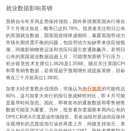
就业数据影响英镑
英镑自今年开局走势保持强劲，因外界猜测英国央行将在
下个月再次加息，概率已达到 78%。投资者关注明日公布
的英国就业数据，因英国疫情肆虐期间，暴露英国劳动力
市场长期供需不衡的问题，包括劳动力短缺带来供应链瓶
颈，间接影响物资运送和供应问题引发通胀飙升。若明日
公布的英国就业数据远逊上月，可能增加英镑下行压力，
初步留意技术支撑位1.3626及1.3588。随后关注英国CPl
和零售销售数据，若表现超乎预期增长或提振英镑，目标
将在三个月前高位1.3830。
加拿大经济复甦步伐强劲，市场认为
央行加息
的可能性达
80%，这与加拿大央行的指引形成鲜明对比，即 4 月可能
是最早时间加息。因此，即将发布的通胀数据和零售销售
数据可能至为重要。另外，投资者亦需观察本周内公布的
OPEC和IEA月度原油市场报告。若各油组对原油供应保持
乐观增长的态度或指引油价再度上升，间接支持加元，美
元兑加元可望下试三个月前低位1.2287，而技术重要阻力