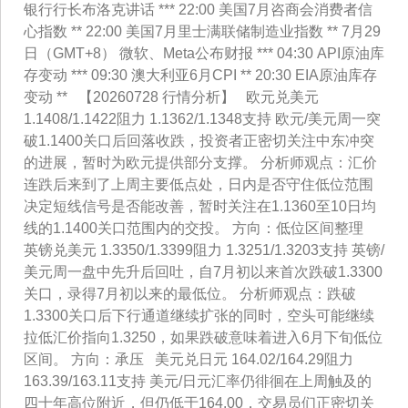
银行行长布洛克讲话 *** 22:00 美国7月咨商会消费者信
心指数 ** 22:00 美国7月里士满联储制造业指数 ** 7月29
日（GMT+8） 微软、Meta公布财报 *** 04:30 API原油库
存变动 *** 09:30 澳大利亚6月CPI ** 20:30 EIA原油库存
变动 ** 【20260728 行情分析】 欧元兑美元
1.1408/1.1422阻力 1.1362/1.1348支持 欧元/美元周一突
破1.1400关口后回落收跌，投资者正密切关注中东冲突
的进展，暂时为欧元提供部分支撑。 分析师观点：汇价
连跌后来到了上周主要低点处，日内是否守住低位范围
决定短线信号是否能改善，暂时关注在1.1360至10日均
线的1.1400关口范围内的交投。 方向：低位区间整理
英镑兑美元 1.3350/1.3399阻力 1.3251/1.3203支持 英镑/
美元周一盘中先升后回吐，自7月初以来首次跌破1.3300
关口，录得7月初以来的最低位。 分析师观点：跌破
1.3300关口后下行通道继续扩张的同时，空头可能继续
拉低汇价指向1.3250，如果跌破意味着进入6月下旬低位
区间。 方向：承压 美元兑日元 164.02/164.29阻力
163.39/163.11支持 美元/日元汇率仍徘徊在上周触及的
四十年高位附近，但仍低于164.00，交易员们正密切关