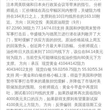
注本周美联储和日本央行政策会议等带来的指引。 分析
师观点：汇价继续在高位窄幅区间内整理，关键阻力维
持在164关口之上，支撑则在10日均线所在的163.10附
近。 方向：区间交投 美国原油期货（9月）
87.22/90.38阻力 77.14/74.03支持 美国和伊朗周末暂停
军事打击后，华盛顿为与德黑兰进行潜在谈判敞开了大
门，暂时缓解了供应方面的担忧。原油价格延续上周五
的回落势头，创近两个月最大单日跌幅。 分析师观点：
油价昨日大跌后来到了10日均线下方，该位在84.14美元
转为阻力，当前空头可能继续拉低油价指向80美元下方
支撑。 方向：承压 现货黄金 4104/4142阻力
4043/4012支持 现货白银 59.02/59.75阻力 55.92/55.34
支持 周一黄金和白银价格小幅上涨，得益于美国和伊朗
暂停军事打击带来的通胀担忧缓解，并降低了市场对美
联储加息的预期。 分析师观点：黄金今早盘中再度回
吐，测试着10日均线的支撑，如果跌破将再次面临指向
4000美元关口的压力，如果获得支撑则有望重新试探
4100美元上方阻力。 方向：反弹偏弱 美国道琼斯工业