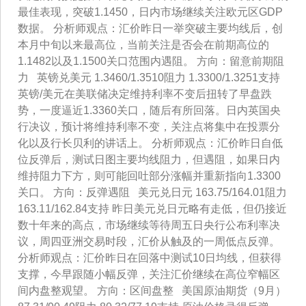
最佳表现，突破1.1450，日内市场继续关注欧元区GDP
数据。 分析师观点：汇价昨日一举突破主要均线后，创
本月中旬以来最高位，当前关注是否会在前期高位的
1.1482以及1.1500关口范围内遇阻。 方向：留意前期阻
力 英镑兑美元 1.3460/1.3510阻力 1.3300/1.3251支持
英镑/美元在美联储决定维持利率不变后扭转了早盘跌
势，一度逼近1.3360关口，随后有所回落。日内英国央
行决议，预计将维持利率不变，关注点将集中在投票分
化以及行长贝利的讲话上。 分析师观点：汇价昨日自低
位反弹后，测试日图主要均线阻力，但遇阻，如果日内
维持阻力下方，则可能回吐部分涨幅并重新指向1.3300
关口。 方向：反弹遇阻 美元兑日元 163.75/164.01阻力
163.11/162.84支持 昨日美元兑日元略有走低，但仍接近
数十年来的高点，市场继续等待周五日央行公布利率决
议，周四亚洲交易时段，汇价从触及的一周低点反弹。
分析师观点：汇价昨日在回落中测试10日均线，但获得
支撑，今早跟随小幅反弹，关注汇价继续在高位窄幅区
间内盘整观望。 方向：区间盘整 美国原油期货（9月）