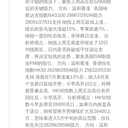
在守稳的情况下，聚焦上周高位在52900附
近的关键阻力。 方向：温和看涨 美国纳
斯达克指数NAS100 28867/29194阻力
28091/27831支持 纳指上周五延续上涨，
绩后的亚马逊大涨超15%，苹果跌逾7%，
纳指一度回吐后收高，录得两日连涨。 分
析师观点：纳指上周五尾盘停留在了10日
均线附近，日内是否跌破或守住该位支
撑，将决定短线的走势，聚焦美国ISM制造
业PMI的指引。 方向：温和看涨 香港恒生
指数HK50 26298/26596阻力 25632/25330
支持 港股在7月累涨逾13%后，踏入8月首
个交易日延续升势，今早高开102点，科网
股普遍走高。HK50指数上周五自高位有所
回吐后，今早高开。 分析师观点：HK50指
数今早反弹至26000关口，如果日内收盘高
于该位，则有望将升势继续扩大至26400上
方，意味着进入5月中旬的高位范围，但目
前先关注26298/26596阻力。 方向：温和