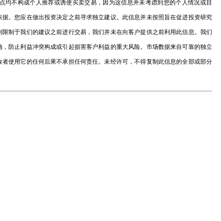
点均不构成个人推荐或诱使买卖交易，因为这信息并未考虑到您的个人情况或目
依据。您应在做出投资决定之前寻求独立建议。此信息并未按照旨在促进投资研究
别限制于我们的建议之前进行交易，我们并未在向客户提供之前利用此信息。我们
施，防止利益冲突构成或引起损害客户利益的重大风险。市场数据来自可靠的独立
收者使用它的任何后果不承担任何责任。未经许可，不得复制此信息的全部或部分