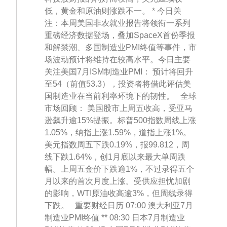
低，黄金和原油则涨跌不一。 * 今日关
注：本周美国非农就业报告将领衔一系列
重磅经济数据登场，叠加SpaceX首份季报
和解禁潮、多国制造业PMI终值等事件，市
场波动预计将维持在较高水平。今日主要
关注美国7月ISM制造业PMI： 预计将回升
至54（前值53.3），投资者将借此评估美
国制造业在当前利率环境下的韧性。 全球
市场回顾： 美国股市上周五收高，受亚马
逊飙升逾15%提振。标普500指数周线上涨
1.05%，纳指上涨1.59%，道指上涨1%。
美元指数周五下跌0.19%，报99.812，周
线下跌1.64%，创1月底以来最大单周跌
幅。上周五金价下跌逾1%，不过录得五个
月以来的首次月度上涨。受供应担忧加剧
的影响，WTI原油收高逾3%，但周线录得
下跌。 重要财经日历 07:00 澳大利亚7月
制造业PMI终值 ** 08:30 日本7月制造业