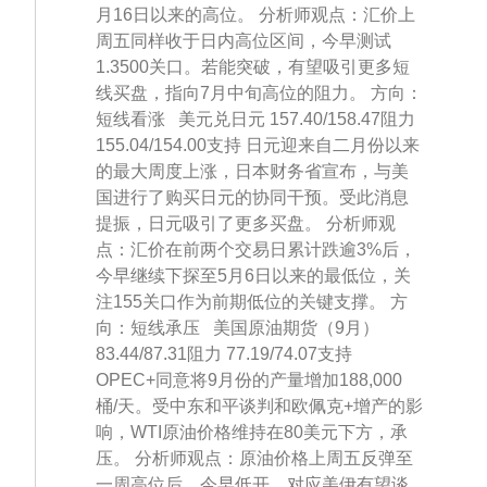
月16日以来的高位。 分析师观点：汇价上
周五同样收于日内高位区间，今早测试
1.3500关口。若能突破，有望吸引更多短
线买盘，指向7月中旬高位的阻力。 方向：
短线看涨 美元兑日元 157.40/158.47阻力
155.04/154.00支持 日元迎来自二月份以来
的最大周度上涨，日本财务省宣布，与美
国进行了购买日元的协同干预。受此消息
提振，日元吸引了更多买盘。 分析师观
点：汇价在前两个交易日累计跌逾3%后，
今早继续下探至5月6日以来的最低位，关
注155关口作为前期低位的关键支撑。 方
向：短线承压 美国原油期货（9月）
83.44/87.31阻力 77.19/74.07支持
OPEC+同意将9月份的产量增加188,000
桶/天。受中东和平谈判和欧佩克+增产的影
响，WTI原油价格维持在80美元下方，承
压。 分析师观点：原油价格上周五反弹至
一周高位后，今早低开。对应美伊有望谈