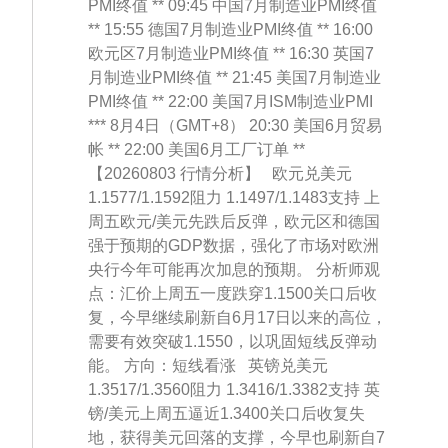
PMI终值 ** 09:45 中国7月制造业PMI终值
** 15:55 德国7月制造业PMI终值 ** 16:00
欧元区7月制造业PMI终值 ** 16:30 英国7
月制造业PMI终值 ** 21:45 美国7月制造业
PMI终值 ** 22:00 美国7月ISM制造业PMI
*** 8月4日（GMT+8） 20:30 美国6月贸易
帐 ** 22:00 美国6月工厂订单 **
【20260803 行情分析】 欧元兑美元
1.1577/1.1592阻力 1.1497/1.1483支持 上
周五欧元/美元先跌后反弹，欧元区和德国
强于预期的GDP数据，强化了市场对欧洲
央行今年可能再次加息的预期。 分析师观
点：汇价上周五一度跌穿1.1500关口后收
复，今早继续刷新自6月17日以来的高位，
需要有效突破1.1550，以巩固短线反弹动
能。 方向：短线看涨 英镑兑美元
1.3517/1.3560阻力 1.3416/1.3382支持 英
镑/美元上周五逼近1.3400关口后收复失
地，获得美元回落的支撑，今早也刷新自7