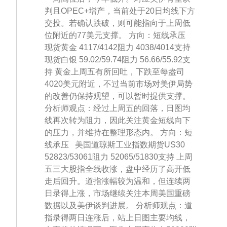
判且OPEC+增产，当前处于20日均线下方
交投。若确认跌破，则可能指向于上周低
位附近的77美元支撑。 方向：短线承压
现货黄金 4117/4142阻力 4038/4014支持
现货白银 59.02/59.74阻力 56.66/55.92支
持 黄金上周五有所回吐，下跌至每盎司
4020美元附近，不过当前市场对美伊局势
的改善仍保持观望，可以暂时提供支撑。
分析师观点：经过上周五的回落，日图均
线再次转为阻力，因此关注黄金短线向下
的压力，并维持在整理形态内。 方向：短
线承压 美国道琼斯工业指数期货US30
52823/53061阻力 52065/51830支持 上周
五三大股指全线收涨，盘中经历了高开低
走后回升。道指涨幅较为温和，但连续两
日录得上涨，市场继续关注本周美国重磅
数据以及美伊谈判进展。 分析师观点：道
指录得两日连涨后，站上日图主要均线，