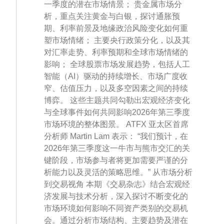
一季度的潜在市场情景； 贵金属市场分
析，重点关注黄金与白银，探讨通胀预
期、利率前景及地缘政治风险变化如何重
塑市场情绪； 主要央行政策分化，以及其
对汇率走势、利率预期和全球市场情绪的
影响； 全球股票市场发展趋势，包括人工
智能（AI）驱动的持续增长、市场广度收
窄、估值压力，以及多空因素之间的持续
博弈。 这些主题共同勾勒出宏观经济变化
与全球事件如何共同影响2026年第三季度
市场环境的整体图景。 ATFX 亚太区首席
分析师 Martin Lam 表示： “我们预计，在
2026年第三季度这一牛市与熊市交汇的关
键阶段，市场参与者将更加需要严谨的分
析能力以及灵活的策略思维。” 从市场分析
到交易视角 本期《交易杂志》结合宏观经
济发展与技术分析，深入探讨不断变化的
市场环境如何影响不同资产类别的交易机
会。通过分析市场结构、主要趋势及潜在