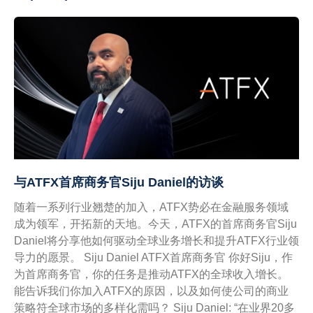
与ATFX首席商务官Siju Daniel的访谈
随着一系列行业翘楚的加入，ATFX势必在金融服务领域
成为领军，开拓新的天地。今天，ATFX的首席商务官Siju
Daniel将分享他如何驱动全球业务增长和提升ATFX行业领
导力的愿景。 Siju Daniel ATFX首席商务官 你好Siju，作
为首席商务官，你的任务是推动ATFX的全球收入增长。
能告诉我们你加入ATFX的原因，以及如何使公司的商业
策略符全球市场的多样化需吗？ Siju Daniel: “在业界20多