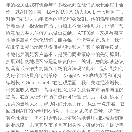
年的经历让我有机会与许多经纪商在他们的成长旅程中合
作。就ATFX而言，我已经认识创始人Joe Li一段时间了，
对他们在过去几年取得的增长印象深刻。他们渴望继续攀
登新高度，探索新市场，再加上不懈的驱动力，让我非常
愿意加入并以任何方式做出贡献。 ATFX是一家拥有深厚
本地根基的全球化组织，而在每一个运营的市场上，我们
都非常重视当地团队提供的想法和来自客户的直接反馈。
本地化并满足客户需求，是我们商业策略中的先导原则。”
扩展到新的地理区域是您职责的一个关键。您能谈谈您识
别具有成长潜力的新兴市场的方法吗？此外，您计划如何
为每个市场量身定制策略，以确保ATFX成功渗透和可持
续增长？ Siju Daniel: “在宏观层面，我们关注经济增长、
可支配收入增加、高移动性采用率以及资本市场参与度的
提高。在深入研究市场并进行可行性研究后，我们确定了
顶尖的当地人才，帮助我们开展工作。 从这一点来看，它
回归到ATFX的全球化行动、本土化思考的口号。我们部
署全球资源，但在很大程度上依赖当地管理团队帮助制定
商业战略，以使其对市场具有相关性，确保为客户提所需