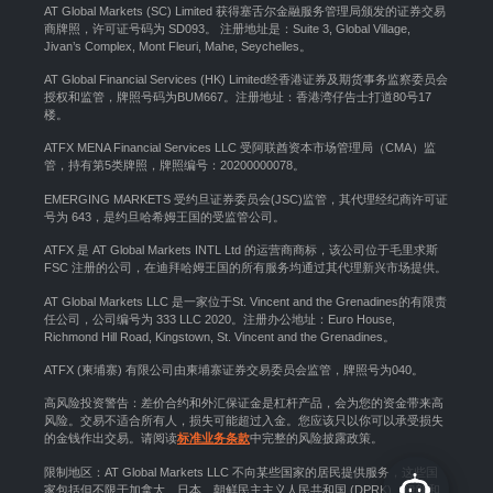
AT Global Markets (SC) Limited 获得塞舌尔金融服务管理局颁发的证券交易
商牌照，许可证号码为 SD093。 注册地址是：Suite 3, Global Village,
Jivan’s Complex, Mont Fleuri, Mahe, Seychelles。
AT Global Financial Services (HK) Limited经香港证券及期货事务监察委员会
授权和监管，牌照号码为BUM667。注册地址：香港湾仔告士打道80号17
楼。
ATFX MENA Financial Services LLC 受阿联酋资本市场管理局（CMA）监
管，持有第5类牌照，牌照编号：20200000078。
EMERGING MARKETS 受约旦证券委员会(JSC)监管，其代理经纪商许可证
号为 643，是约旦哈希姆王国的受监管公司。
ATFX 是 AT Global Markets INTL Ltd 的运营商商标，该公司位于毛里求斯
FSC 注册的公司，在迪拜哈姆王国的所有服务均通过其代理新兴市场提供。
AT Global Markets LLC 是一家位于St. Vincent and the Grenadines的有限责
任公司，公司编号为 333 LLC 2020。注册办公地址：Euro House,
Richmond Hill Road, Kingstown, St. Vincent and the Grenadines。
ATFX (柬埔寨) 有限公司由柬埔寨证券交易委员会监管，牌照号为040。
高风险投资警告：差价合约和外汇保证金是杠杆产品，会为您的资金带来高
风险。交易不适合所有人，损失可能超过入金。您应该只以你可以承受损失
的金钱作出交易。请阅读
标准业务条款
中完整的风险披露政策。
限制地区：AT Global Markets LLC 不向某些国家的居民提供服务，这些国
家包括但不限于加拿大、日本、朝鲜民主主义人民共和国 (DPRK)、伊朗和