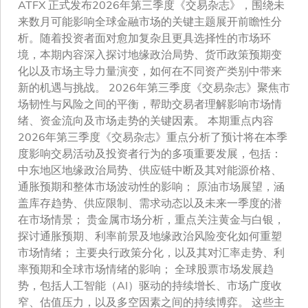
ATFX 正式发布2026年第三季度《交易杂志》，围绕未
来数月可能影响全球金融市场的关键主题展开前瞻性分
析。随着投资者面对愈加复杂且更具选择性的市场环
境，本期内容深入探讨地缘政治局势、货币政策预期变
化以及市场主导力量演变，如何在不同资产类别中带来
新的机遇与挑战。 2026年第三季度《交易杂志》聚焦市
场韧性与风险之间的平衡，帮助交易者理解影响市场情
绪、资金流向及市场走势的关键因素。 本期重点内容
2026年第三季度《交易杂志》重点分析了预计将在本季
度影响交易活动及投资者行为的多项重要发展，包括：
中东地区地缘政治局势、供应链中断及其对能源价格、
通胀预期和整体市场波动性的影响； 原油市场展望，涵
盖库存趋势、供应限制、需求动态以及未来一季度的潜
在市场情景； 贵金属市场分析，重点关注黄金与白银，
探讨通胀预期、利率前景及地缘政治风险变化如何重塑
市场情绪； 主要央行政策分化，以及其对汇率走势、利
率预期和全球市场情绪的影响； 全球股票市场发展趋
势，包括人工智能（AI）驱动的持续增长、市场广度收
窄、估值压力，以及多空因素之间的持续博弈。 这些主