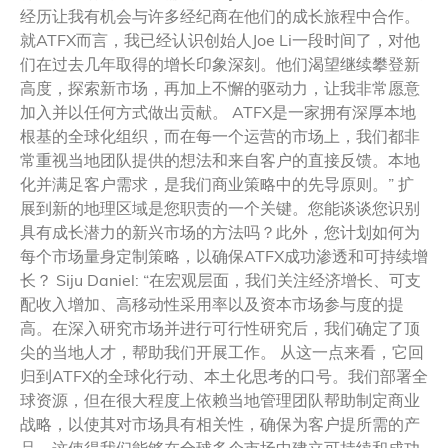
经历让我有机会与许多经纪商在他们的成长旅程中合作。
就ATFX而言，我已经认识创始人Joe Li一段时间了，对他
们在过去几年取得的增长印象深刻。他们渴望继续攀登新
高度，探索新市场，再加上不懈的驱动力，让我非常愿意
加入并以任何方式做出贡献。 ATFX是一家拥有深厚本地
根基的全球化组织，而在每一个运营的市场上，我们都非
常重视当地团队提供的想法和来自客户的直接反馈。本地
化并满足客户需求，是我们商业策略中的先导原则。” 扩
展到新的地理区域是您职责的一个关键。您能谈谈您识别
具有成长潜力的新兴市场的方法吗？此外，您计划如何为
每个市场量身定制策略，以确保ATFX成功渗透和可持续增
长？ Siju Daniel: “在宏观层面，我们关注经济增长、可支
配收入增加、高移动性采用率以及资本市场参与度的提
高。在深入研究市场并进行可行性研究后，我们确定了顶
尖的当地人才，帮助我们开展工作。 从这一点来看，它回
归到ATFX的全球化行动、本土化思考的口号。我们部署全
球资源，但在很大程度上依赖当地管理团队帮助制定商业
战略，以使其对市场具有相关性，确保为客户提所需的产