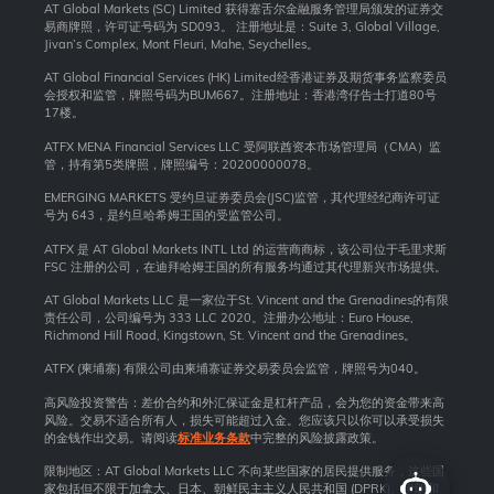
AT Global Markets (SC) Limited 获得塞舌尔金融服务管理局颁发的证券交
易商牌照，许可证号码为 SD093。 注册地址是：Suite 3, Global Village,
Jivan’s Complex, Mont Fleuri, Mahe, Seychelles。
AT Global Financial Services (HK) Limited经香港证券及期货事务监察委员
会授权和监管，牌照号码为BUM667。注册地址：香港湾仔告士打道80号
17楼。
ATFX MENA Financial Services LLC 受阿联酋资本市场管理局（CMA）监
管，持有第5类牌照，牌照编号：20200000078。
EMERGING MARKETS 受约旦证券委员会(JSC)监管，其代理经纪商许可证
号为 643，是约旦哈希姆王国的受监管公司。
ATFX 是 AT Global Markets INTL Ltd 的运营商商标，该公司位于毛里求斯
FSC 注册的公司，在迪拜哈姆王国的所有服务均通过其代理新兴市场提供。
AT Global Markets LLC 是一家位于St. Vincent and the Grenadines的有限
责任公司，公司编号为 333 LLC 2020。注册办公地址：Euro House,
Richmond Hill Road, Kingstown, St. Vincent and the Grenadines。
ATFX (柬埔寨) 有限公司由柬埔寨证券交易委员会监管，牌照号为040。
高风险投资警告：差价合约和外汇保证金是杠杆产品，会为您的资金带来高
风险。交易不适合所有人，损失可能超过入金。您应该只以你可以承受损失
的金钱作出交易。请阅读
标准业务条款
中完整的风险披露政策。
限制地区：AT Global Markets LLC 不向某些国家的居民提供服务，这些国
家包括但不限于加拿大、日本、朝鲜民主主义人民共和国 (DPRK)、伊朗和