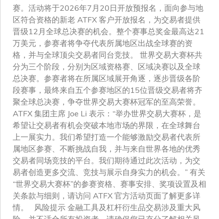
赛。活动将于2026年7月20日开放预报名，面向参与地
区符合资格的新老 ATFX 客户开放报名，为交易者提供
晋级12月全球总决赛的机会。整个赛事总奖金最高达21
万美元，参赛者将争夺代表所属地区出战全球赛的资
格，并与全球顶尖交易者同台竞技。 世界交易大赛杯共
分为三个阶段，分别为区域资格赛、区域决赛以及全球
总决赛。参赛者将在所属区域展开角逐，逐步晋级各阶
段赛事，最终来自五个参赛地区的15位晋级交易者将齐
聚全球总决赛，争夺世界交易大赛杯冠军的至高荣誉。
ATFX 集团主席 Joe Li 表示：“举办世界交易大赛杯，是
希望让交易者有机会突破本地市场的界限，在全球舞台
上一展实力。我们希望打造一个能够激励交易者代表所
属地区参赛、不断挑战自我，并与来自世界各地的优秀
交易者同场竞技的平台。我们期待通过此次活动，为交
易者创造更多交流、竞技与展示自身实力的机会。” 有关
“世界交易大赛杯”的参赛资格、赛事安排、奖项设置及相
关条款与细则，请访问 ATFX 官方活动页面了解更多详
情。 风险提示 金融工具及杠杆衍生品交易涉及重大风
险，并不适合所有投资者。请确保您已充分了解相关风