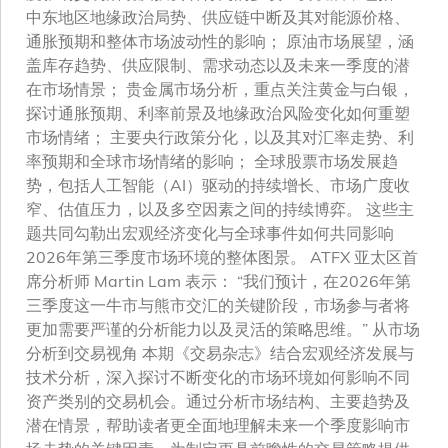
中东地区地缘政治局势、供应链中断及其对能源价格、
通胀预期和整体市场波动性的影响； 原油市场展望，涵
盖库存趋势、供应限制、需求动态以及未来一季度的潜
在市场情景； 贵金属市场分析，重点关注黄金与白银，
探讨通胀预期、利率前景及地缘政治风险变化如何重塑
市场情绪； 主要央行政策分化，以及其对汇率走势、利
率预期和全球市场情绪的影响； 全球股票市场发展趋
势，包括人工智能（AI）驱动的持续增长、市场广度收
窄、估值压力，以及多空因素之间的持续博弈。 这些主
题共同勾勒出宏观经济变化与全球事件如何共同影响
2026年第三季度市场环境的整体图景。 ATFX 亚太区首
席分析师 Martin Lam 表示： “我们预计，在2026年第
三季度这一牛市与熊市交汇的关键阶段，市场参与者将
更加需要严谨的分析能力以及灵活的策略思维。” 从市场
分析到交易视角 本期《交易杂志》结合宏观经济发展与
技术分析，深入探讨不断变化的市场环境如何影响不同
资产类别的交易机会。通过分析市场结构、主要趋势及
潜在情景，帮助读者更全面地理解未来一个季度影响市