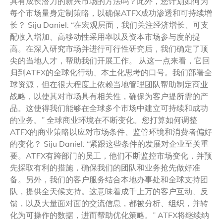
具有成长潜力的新兴市场的方法吗？此外，您计划如何为
每个市场量身定制策略，以确保ATFX成功渗透和可持续增
长？ Siju Daniel: “在宏观层面，我们关注经济增长、可支
配收入增加、高移动性采用率以及资本市场参与度的提
高。在深入研究市场并进行可行性研究后，我们确定了顶
尖的当地人才，帮助我们开展工作。 从这一点来看，它回
归到ATFX的全球化行动、本土化思考的口号。我们部署全
球资源，但在很大程度上依赖当地管理团队帮助制定商业
战略，以使其对市场具有相关性，确保为客户提所需的产
品。这使得我们能够在全球多个市场中建立可持续和成功
的业务。” 全球商业环境在不断变化。您打算如何调整
ATFX的商业策略以应对市场条件、监管环境和消费者偏好
的变化？ Siju Daniel: “紧跟这些条件的发展对企业至关重
要。ATFX有跨部门的员工，他们不断监控市场变化，并预
先採取有利的措施，确保我们的团队和业务抢先做好准
备。另外，我们的客户服务结合本地办事处和全球支持团
队，提供全天候支持。这意味着成千上万的客户互动、反
馈，以及大量面对面的交流信息，都被分析、组织，并转
化为可操作的数据，进而帮助优化策略。” ATFX将继续纳