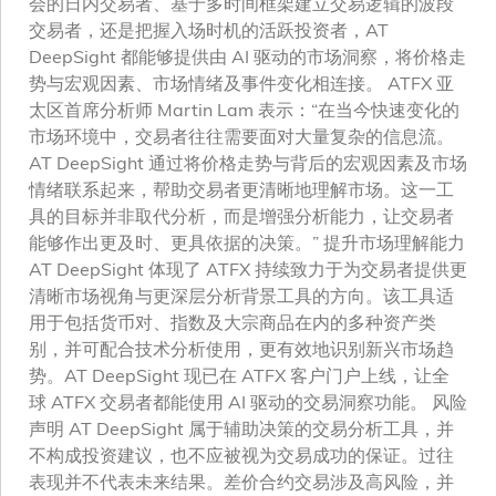
会的日内交易者、基于多时间框架建立交易逻辑的波段
交易者，还是把握入场时机的活跃投资者，AT
DeepSight 都能够提供由 AI 驱动的市场洞察，将价格走
势与宏观因素、市场情绪及事件变化相连接。 ATFX 亚
太区首席分析师 Martin Lam 表示：“在当今快速变化的
市场环境中，交易者往往需要面对大量复杂的信息流。
AT DeepSight 通过将价格走势与背后的宏观因素及市场
情绪联系起来，帮助交易者更清晰地理解市场。这一工
具的目标并非取代分析，而是增强分析能力，让交易者
能够作出更及时、更具依据的决策。” 提升市场理解能力
AT DeepSight 体现了 ATFX 持续致力于为交易者提供更
清晰市场视角与更深层分析背景工具的方向。该工具适
用于包括货币对、指数及大宗商品在内的多种资产类
别，并可配合技术分析使用，更有效地识别新兴市场趋
势。AT DeepSight 现已在 ATFX 客户门户上线，让全
球 ATFX 交易者都能使用 AI 驱动的交易洞察功能。 风险
声明 AT DeepSight 属于辅助决策的交易分析工具，并
不构成投资建议，也不应被视为交易成功的保证。过往
表现并不代表未来结果。差价合约交易涉及高风险，并