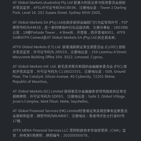
AT Global Markets (Australia) Pty Ltd 获澳大利亚证券与投资委员会授权
并受其监管，AFSL许可证号码为418036。注册地址是：Tower 2 Darling
Park, Level 16, 201 Sussex Street, Sydney NSW 2000
。
AT Global Markets SA (Pty) Ltd在南非获得金融部门行为监管局许可，FSP
牌照号码为44816，是一家持牌场外衍生品提供商。注册办事处：1801B办
公室，18楼Portside Tower， 4 Bree街，开普敦，西开普省8001。ATFX
SA和ATFX Connect是AT Global Markets SA (Pty) Ltd.的交易名称。
ATFX Global Markets (CY) Ltd. 获塞浦路斯证券交易委员会 (CySEC) 授权
并受其监管，许可证号码为 285/15。注册地址是：159 Leontiou A’Street,
Maryvonne Building Office 204, 3022, Limassol, Cyprus。
AT Global Markets Intl. Ltd. 获毛里求斯共和国的金融服务委员会 (FSC) 授
权并受其监管，许可证号码为 C118023331。注册地址是：G08, Ground
Floor, The Catalyst, Silicon Avenue, 40 Cybercity, 72201 Ebène,
Republic of Mauritius。
AT Global Markets (SC) Limited 获得塞舌尔金融服务管理局颁发的证券交
易商牌照，许可证号码为 SD093。 注册地址是：Suite 3, Global Village,
Jivan’s Complex, Mont Fleuri, Mahe, Seychelles。
AT Global Financial Services (HK) Limited经香港证券及期货事务监察委员
会授权和监管，牌照号码为BUM667。注册地址：香港湾仔告士打道80号
17楼。
ATFX MENA Financial Services LLC 受阿联酋资本市场管理局（CMA）监
管，持有第5类牌照，牌照编号：20200000078。