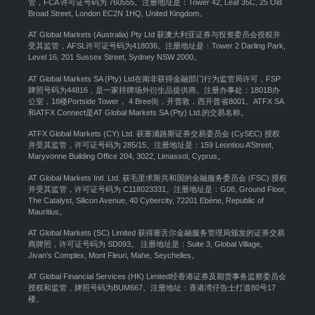
管，FCA 许可证号码为 760555。注册地址是：Tower 42, Leaf 35C, 25 Old
Broad Street, London EC2N 1HQ, United Kingdom。
AT Global Markets (Australia) Pty Ltd 获澳大利亚证券与投资委员会授权并
受其监管，AFSL许可证号码为418036。注册地址是：Tower 2 Darling Park,
Level 16, 201 Sussex Street, Sydney NSW 2000
。
AT Global Markets SA (Pty) Ltd在南非获得金融部门行为监管局许可，FSP
牌照号码为44816，是一家持牌场外衍生品提供商。注册办事处：1801B办
公室，18楼Portside Tower， 4 Bree街，开普敦，西开普省8001。ATFX SA
和ATFX Connect是AT Global Markets SA (Pty) Ltd.的交易名称。
ATFX Global Markets (CY) Ltd. 获塞浦路斯证券交易委员会 (CySEC) 授权
并受其监管，许可证号码为 285/15。注册地址是：159 Leontiou A’Street,
Maryvonne Building Office 204, 3022, Limassol, Cyprus。
AT Global Markets Intl. Ltd. 获毛里求斯共和国的金融服务委员会 (FSC) 授权
并受其监管，许可证号码为 C118023331。注册地址是：G08, Ground Floor,
The Catalyst, Silicon Avenue, 40 Cybercity, 72201 Ebène, Republic of
Mauritius。
AT Global Markets (SC) Limited 获得塞舌尔金融服务管理局颁发的证券交易
商牌照，许可证号码为 SD093。 注册地址是：Suite 3, Global Village,
Jivan’s Complex, Mont Fleuri, Mahe, Seychelles。
AT Global Financial Services (HK) Limited经香港证券及期货事务监察委员会
授权和监管，牌照号码为BUM667。注册地址：香港湾仔告士打道80号17
楼。