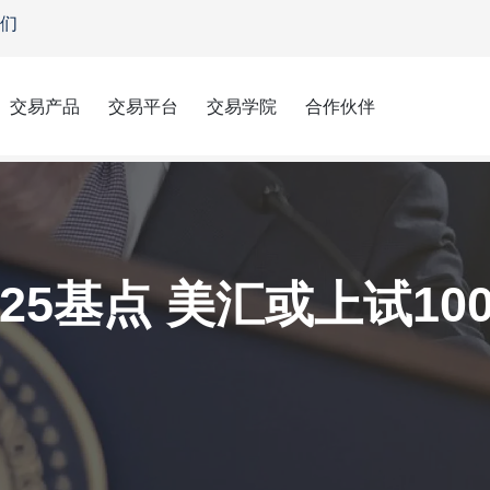
们
交易产品
交易平台
交易学院
合作伙伴
5基点 美汇或上试10