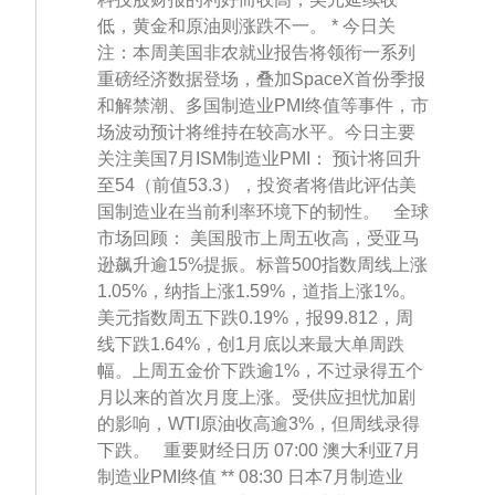
低，黄金和原油则涨跌不一。 * 今日关
注：本周美国非农就业报告将领衔一系列
重磅经济数据登场，叠加SpaceX首份季报
和解禁潮、多国制造业PMI终值等事件，市
场波动预计将维持在较高水平。今日主要
关注美国7月ISM制造业PMI： 预计将回升
至54（前值53.3），投资者将借此评估美
国制造业在当前利率环境下的韧性。 全球
市场回顾： 美国股市上周五收高，受亚马
逊飙升逾15%提振。标普500指数周线上涨
1.05%，纳指上涨1.59%，道指上涨1%。
美元指数周五下跌0.19%，报99.812，周
线下跌1.64%，创1月底以来最大单周跌
幅。上周五金价下跌逾1%，不过录得五个
月以来的首次月度上涨。受供应担忧加剧
的影响，WTI原油收高逾3%，但周线录得
下跌。 重要财经日历 07:00 澳大利亚7月
制造业PMI终值 ** 08:30 日本7月制造业