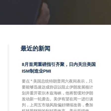
最近的新闻
8月首周重磅指引齐聚，日内关注美国
ISM制造业PMI
要点 * 美国总统特朗普周六夜间表示，只
要能够迅速达成协议以阻止伊朗发展核计
划并重开霍尔木兹海峡，他将暂缓对伊朗
发动新一轮袭击。美伊有望在周一进行谈
判，上周五市场风险偏好继续改善，叠加
科技股财报的利好而收高，美元延续收