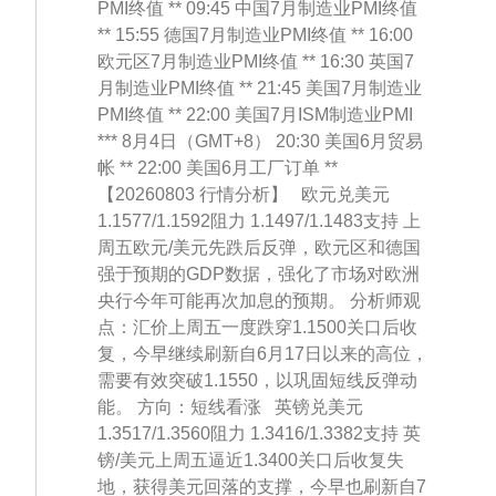
PMI终值 ** 09:45 中国7月制造业PMI终值
** 15:55 德国7月制造业PMI终值 ** 16:00
欧元区7月制造业PMI终值 ** 16:30 英国7
月制造业PMI终值 ** 21:45 美国7月制造业
PMI终值 ** 22:00 美国7月ISM制造业PMI
*** 8月4日（GMT+8） 20:30 美国6月贸易
帐 ** 22:00 美国6月工厂订单 **
【20260803 行情分析】 欧元兑美元
1.1577/1.1592阻力 1.1497/1.1483支持 上
周五欧元/美元先跌后反弹，欧元区和德国
强于预期的GDP数据，强化了市场对欧洲
央行今年可能再次加息的预期。 分析师观
点：汇价上周五一度跌穿1.1500关口后收
复，今早继续刷新自6月17日以来的高位，
需要有效突破1.1550，以巩固短线反弹动
能。 方向：短线看涨 英镑兑美元
1.3517/1.3560阻力 1.3416/1.3382支持 英
镑/美元上周五逼近1.3400关口后收复失
地，获得美元回落的支撑，今早也刷新自7