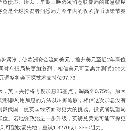
产负债表。所以，星期三晚必须留意联储局的加息幅度
将会是全球投资者洞悉局方今年内的收紧货币政策节奏
势紧张，使欧洲资金流向美元，推升美元至近2年高位
同时乌俄局势更加激烈，相信美元可受惠并测试100大
美元调整将会下探技术支持位97.73。
英国央行将再度加息25基点，调高至0.75%。原因
期积极利用加息的方法以压抑通胀，相信这次加息没有
制裁俄国，使英国经济面对更大的挑战。投资者观望局
月低位。若地缘政治进一步升级，英镑兑美元可能下探更
可望收复失地，重试1.3270或1.3350阻力。