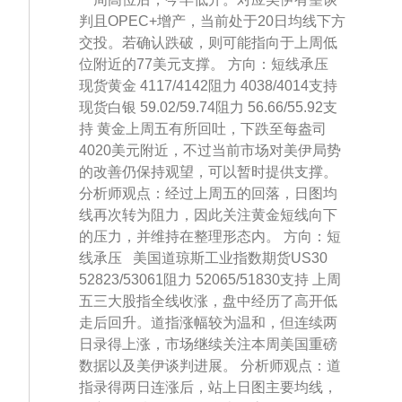
判且OPEC+增产，当前处于20日均线下方
交投。若确认跌破，则可能指向于上周低
位附近的77美元支撑。 方向：短线承压
现货黄金 4117/4142阻力 4038/4014支持
现货白银 59.02/59.74阻力 56.66/55.92支
持 黄金上周五有所回吐，下跌至每盎司
4020美元附近，不过当前市场对美伊局势
的改善仍保持观望，可以暂时提供支撑。
分析师观点：经过上周五的回落，日图均
线再次转为阻力，因此关注黄金短线向下
的压力，并维持在整理形态内。 方向：短
线承压 美国道琼斯工业指数期货US30
52823/53061阻力 52065/51830支持 上周
五三大股指全线收涨，盘中经历了高开低
走后回升。道指涨幅较为温和，但连续两
日录得上涨，市场继续关注本周美国重磅
数据以及美伊谈判进展。 分析师观点：道
指录得两日连涨后，站上日图主要均线，