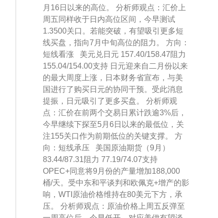
月16日以来的高位。 分析师观点：汇价上
周五同样收于日内高位区间，今早测试
1.3500关口。若能突破，有望吸引更多短
线买盘，指向7月中旬高位的阻力。 方向：
短线看涨 美元兑日元 157.40/158.47阻力
155.04/154.00支持 日元迎来自二月份以来
的最大周度上涨，日本财务省宣布，与美
国进行了购买日元的协同干预。受此消息
提振，日元吸引了更多买盘。 分析师观
点：汇价在前两个交易日累计跌逾3%后，
今早继续下探至5月6日以来的最低位，关
注155关口作为前期低位的关键支撑。 方
向：短线承压 美国原油期货（9月）
83.44/87.31阻力 77.19/74.07支持
OPEC+同意将9月份的产量增加188,000
桶/天。受中东和平谈判和欧佩克+增产的影
响，WTI原油价格维持在80美元下方，承
压。 分析师观点：原油价格上周五反弹至
一周高位后，今早低开。对应美伊有望谈