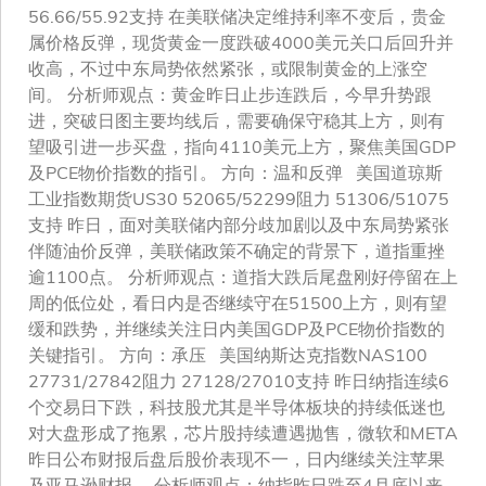
56.66/55.92支持 在美联储决定维持利率不变后，贵金
属价格反弹，现货黄金一度跌破4000美元关口后回升并
收高，不过中东局势依然紧张，或限制黄金的上涨空
间。 分析师观点：黄金昨日止步连跌后，今早升势跟
进，突破日图主要均线后，需要确保守稳其上方，则有
望吸引进一步买盘，指向4110美元上方，聚焦美国GDP
及PCE物价指数的指引。 方向：温和反弹 美国道琼斯
工业指数期货US30 52065/52299阻力 51306/51075
支持 昨日，面对美联储内部分歧加剧以及中东局势紧张
伴随油价反弹，美联储政策不确定的背景下，道指重挫
逾1100点。 分析师观点：道指大跌后尾盘刚好停留在上
周的低位处，看日内是否继续守在51500上方，则有望
缓和跌势，并继续关注日内美国GDP及PCE物价指数的
关键指引。 方向：承压 美国纳斯达克指数NAS100
27731/27842阻力 27128/27010支持 昨日纳指连续6
个交易日下跌，科技股尤其是半导体板块的持续低迷也
对大盘形成了拖累，芯片股持续遭遇抛售，微软和META
昨日公布财报后盘后股价表现不一，日内继续关注苹果
及亚马逊财报。 分析师观点：纳指昨日跌至4月底以来