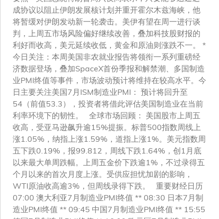
成协议以阻止伊朗发展核计划并重开霍尔木兹海峡，他
将暂缓对伊朗发动新一轮袭击。美伊有望在周一进行谈
判，上周五市场风险偏好继续改善，叠加科技股财报的
利好而收高，美元延续收低，黄金和原油则涨跌不一。 *
今日关注：本周美国非农就业报告将领衔一系列重磅经
济数据登场，叠加SpaceX首份季报和解禁潮、多国制造
业PMI终值等事件，市场波动预计将维持在较高水平。今
日主要关注美国7月ISM制造业PMI： 预计将回升至
54（前值53.3），投资者将借此评估美国制造业在当前
利率环境下的韧性。 全球市场回顾： 美国股市上周五
收高，受亚马逊飙升逾15%提振。标普500指数周线上
涨1.05%，纳指上涨1.59%，道指上涨1%。美元指数周
五下跌0.19%，报99.812，周线下跌1.64%，创1月底
以来最大单周跌幅。上周五金价下跌逾1%，不过录得五
个月以来的首次月度上涨。受供应担忧加剧的影响，
WTI原油收高逾3%，但周线录得下跌。 重要财经日历
07:00 澳大利亚7月制造业PMI终值 ** 08:30 日本7月制
造业PMI终值 ** 09:45 中国7月制造业PMI终值 ** 15:55