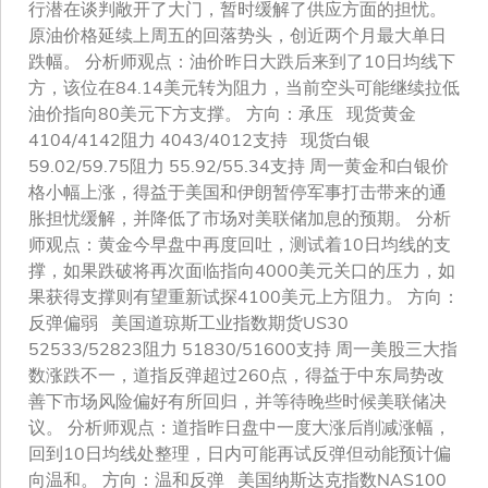
行潜在谈判敞开了大门，暂时缓解了供应方面的担忧。
原油价格延续上周五的回落势头，创近两个月最大单日
跌幅。 分析师观点：油价昨日大跌后来到了10日均线下
方，该位在84.14美元转为阻力，当前空头可能继续拉低
油价指向80美元下方支撑。 方向：承压 现货黄金
4104/4142阻力 4043/4012支持 现货白银
59.02/59.75阻力 55.92/55.34支持 周一黄金和白银价
格小幅上涨，得益于美国和伊朗暂停军事打击带来的通
胀担忧缓解，并降低了市场对美联储加息的预期。 分析
师观点：黄金今早盘中再度回吐，测试着10日均线的支
撑，如果跌破将再次面临指向4000美元关口的压力，如
果获得支撑则有望重新试探4100美元上方阻力。 方向：
反弹偏弱 美国道琼斯工业指数期货US30
52533/52823阻力 51830/51600支持 周一美股三大指
数涨跌不一，道指反弹超过260点，得益于中东局势改
善下市场风险偏好有所回归，并等待晚些时候美联储决
议。 分析师观点：道指昨日盘中一度大涨后削减涨幅，
回到10日均线处整理，日内可能再试反弹但动能预计偏
向温和。 方向：温和反弹 美国纳斯达克指数NAS100