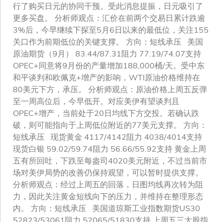
行了购买日元的协同干预。受此消息提振，日元吸引了
更多买盘。 分析师观点：汇价在前两个交易日累计跌逾
3%后，今早继续下探至5月6日以来的最低位，关注155
关口作为前期低位的关键支撑。 方向：短线承压 美国
原油期货（9月） 83.44/87.31阻力 77.19/74.07支持
OPEC+同意将9月份的产量增加188,000桶/天。受中东
和平谈判和欧佩克+增产的影响，WTI原油价格维持在
80美元下方，承压。 分析师观点：原油价格上周五反弹
至一周高位后，今早低开。对应美伊有望谈判且
OPEC+增产，当前处于20日均线下方交投。若确认跌
破，则可能指向于上周低位附近的77美元支撑。 方向：
短线承压 现货黄金 4117/4142阻力 4038/4014支持
现货白银 59.02/59.74阻力 56.66/55.92支持 黄金上周
五有所回吐，下跌至每盎司4020美元附近，不过当前市
场对美伊局势的改善仍保持观望，可以暂时提供支撑。
分析师观点：经过上周五的回落，日图均线再次转为阻
力，因此关注黄金短线向下的压力，并维持在整理形态
内。 方向：短线承压 美国道琼斯工业指数期货US30
52823/53061阻力 52065/51830支持 上周五三大股指