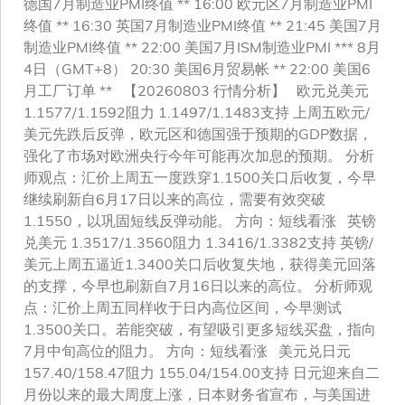
德国7月制造业PMI终值 ** 16:00 欧元区7月制造业PMI
终值 ** 16:30 英国7月制造业PMI终值 ** 21:45 美国7月
制造业PMI终值 ** 22:00 美国7月ISM制造业PMI *** 8月
4日（GMT+8） 20:30 美国6月贸易帐 ** 22:00 美国6
月工厂订单 ** 【20260803 行情分析】 欧元兑美元
1.1577/1.1592阻力 1.1497/1.1483支持 上周五欧元/
美元先跌后反弹，欧元区和德国强于预期的GDP数据，
强化了市场对欧洲央行今年可能再次加息的预期。 分析
师观点：汇价上周五一度跌穿1.1500关口后收复，今早
继续刷新自6月17日以来的高位，需要有效突破
1.1550，以巩固短线反弹动能。 方向：短线看涨 英镑
兑美元 1.3517/1.3560阻力 1.3416/1.3382支持 英镑/
美元上周五逼近1.3400关口后收复失地，获得美元回落
的支撑，今早也刷新自7月16日以来的高位。 分析师观
点：汇价上周五同样收于日内高位区间，今早测试
1.3500关口。若能突破，有望吸引更多短线买盘，指向
7月中旬高位的阻力。 方向：短线看涨 美元兑日元
157.40/158.47阻力 155.04/154.00支持 日元迎来自二
月份以来的最大周度上涨，日本财务省宣布，与美国进