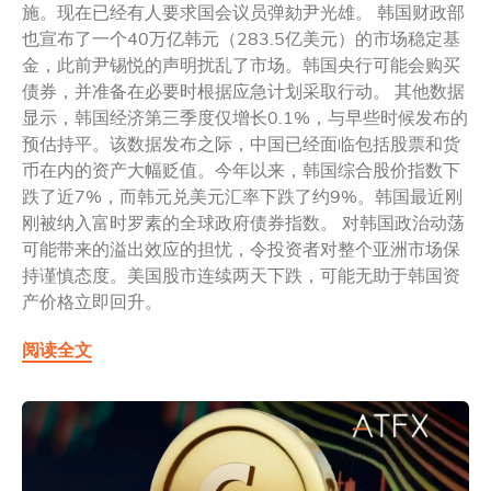
施。现在已经有人要求国会议员弹劾尹光雄。 韩国财政部
也宣布了一个40万亿韩元（283.5亿美元）的市场稳定基
金，此前尹锡悦的声明扰乱了市场。韩国央行可能会购买
债券，并准备在必要时根据应急计划采取行动。 其他数据
显示，韩国经济第三季度仅增长0.1%，与早些时候发布的
预估持平。该数据发布之际，中国已经面临包括股票和货
币在内的资产大幅贬值。今年以来，韩国综合股价指数下
跌了近7%，而韩元兑美元汇率下跌了约9%。韩国最近刚
刚被纳入富时罗素的全球政府债券指数。 对韩国政治动荡
可能带来的溢出效应的担忧，令投资者对整个亚洲市场保
持谨慎态度。美国股市连续两天下跌，可能无助于韩国资
产价格立即回升。
阅读全文