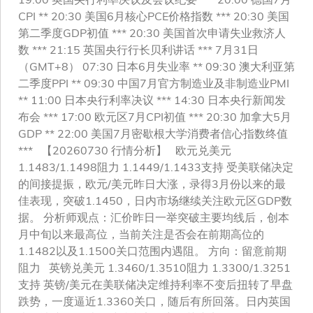
CPI ** 20:30 美国6月核心PCE价格指数 *** 20:30 美国
第二季度GDP初值 *** 20:30 美国首次申请失业救济人
数 *** 21:15 英国央行行长贝利讲话 *** 7月31日
（GMT+8） 07:30 日本6月失业率 ** 09:30 澳大利亚第
二季度PPI ** 09:30 中国7月官方制造业及非制造业PMI
** 11:00 日本央行利率决议 *** 14:30 日本央行新闻发
布会 *** 17:00 欧元区7月CPI初值 *** 20:30 加拿大5月
GDP ** 22:00 美国7月密歇根大学消费者信心指数终值
*** 【20260730 行情分析】 欧元兑美元
1.1483/1.1498阻力 1.1449/1.1433支持 受美联储决定
的间接提振，欧元/美元昨日大涨，录得3月份以来的最
佳表现，突破1.1450，日内市场继续关注欧元区GDP数
据。 分析师观点：汇价昨日一举突破主要均线后，创本
月中旬以来最高位，当前关注是否会在前期高位的
1.1482以及1.1500关口范围内遇阻。 方向：留意前期
阻力 英镑兑美元 1.3460/1.3510阻力 1.3300/1.3251
支持 英镑/美元在美联储决定维持利率不变后扭转了早盘
跌势，一度逼近1.3360关口，随后有所回落。日内英国