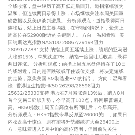
全线收涨，盘中经历了高开低走后回升。道指涨幅较为
温和，但连续两日录得上涨，市场继续关注本周美国重
磅数据以及美伊谈判进展。 分析师观点：道指录得两日
连涨后，站上日图主要均线，在守稳的情况下，聚焦上
周高位在52900附近的关键阻力。 方向：温和看涨 美
国纳斯达克指数NAS100 28867/29194阻力
28091/27831支持 纳指上周五延续上涨，绩后的亚马逊
大涨超15%，苹果跌逾7%，纳指一度回吐后收高，录得
两日连涨。 分析师观点：纳指上周五尾盘停留在了10日
均线附近，日内是否跌破或守住该位支撑，将决定短线
的走势，聚焦美国ISM制造业PMI的指引。 方向：温和看
涨 香港恒生指数HK50 26298/26596阻力
25632/25330支持 港股在7月累涨逾13%后，踏入8月
首个交易日延续升势，今早高开102点，科网股普遍走
高。HK50指数上周五自高位有所回吐后，今早高开。
分析师观点：HK50指数今早反弹至26000关口，如果日
内收盘高于该位，则有望将升势继续扩大至26400上
方，意味着进入5月中旬的高位范围，但目前先关注