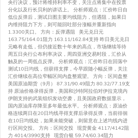
央行决议，预计将维持利率不变，关注点将集中在投票
分化以及行长贝利的讲话上。 分析师观点：汇价昨日自
低位反弹后，测试日图主要均线阻力，但遇阻，如果日
内维持阻力下方，则可能回吐部分涨幅并重新指向
1.3300关口。 方向：反弹遇阻 美元兑日元
163.75/164.01阻力 163.11/162.84支持 昨日美元兑日
元略有走低，但仍接近数十年来的高点，市场继续等待
周五日央行公布利率决议，周四亚洲交易时段，汇价从
触及的一周低点反弹。 分析师观点：汇价昨日在回落中
测试10日均线，但获得支撑，今早跟随小幅反弹，关注
汇价继续在高位窄幅区间内盘整观望。 方向：区间盘整
美国原油期货（9月） 87.31/90.49阻力 80.32/77.19支
持 原油价格录得反弹，美国和沙特阿拉伯对伊拉克境内
伊朗支持的武装组织发动空袭，且美国政府数据显示，
国内原油库存降至多年最低水平。 分析师观点：原油价
格连续两日在20日均线寻得支撑后录得反弹，当前徘徊
在10日均线处，如果未能突破，则留意在上述均线内进
行区间交投。 方向：区间交投 现货黄金 4117/4142阻
力 4014/3990支持 现货白银 59.74/60.34阻力