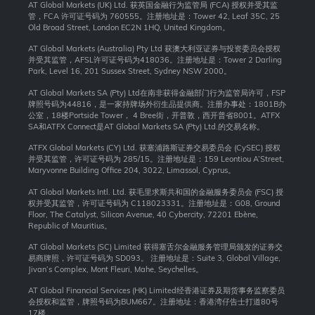
AT Global Markets (UK) Ltd. 获英国金融行为监管局 (FCA) 授权并受其监
管，FCA 许可证号码为 760555。注册地址是：Tower 42, Leaf 35C, 25
Old Broad Street, London EC2N 1HQ, United Kingdom。
AT Global Markets (Australia) Pty Ltd 获澳大利亚证券与投资委员会授权
并受其监管，AFSL许可证号码为418036。注册地址是：Tower 2 Darling
Park, Level 16, 201 Sussex Street, Sydney NSW 2000
。
AT Global Markets SA (Pty) Ltd在南非获得金融部门行为监管局许可，FSP
牌照号码为44816，是一家持牌场外衍生品提供商。注册办事处：1801B办
公室，18楼Portside Tower， 4 Bree街，开普敦，西开普省8001。ATFX
SA和ATFX Connect是AT Global Markets SA (Pty) Ltd.的交易名称。
ATFX Global Markets (CY) Ltd. 获塞浦路斯证券交易委员会 (CySEC) 授权
并受其监管，许可证号码为 285/15。注册地址是：159 Leontiou A’Street,
Maryvonne Building Office 204, 3022, Limassol, Cyprus。
AT Global Markets Intl. Ltd. 获毛里求斯共和国的金融服务委员会 (FSC) 授
权并受其监管，许可证号码为 C118023331。注册地址是：G08, Ground
Floor, The Catalyst, Silicon Avenue, 40 Cybercity, 72201 Ebène,
Republic of Mauritius。
AT Global Markets (SC) Limited 获得塞舌尔金融服务管理局颁发的证券交
易商牌照，许可证号码为 SD093。 注册地址是：Suite 3, Global Village,
Jivan’s Complex, Mont Fleuri, Mahe, Seychelles。
AT Global Financial Services (HK) Limited经香港证券及期货事务监察委员
会授权和监管，牌照号码为BUM667。注册地址：香港湾仔告士打道80号
17楼。