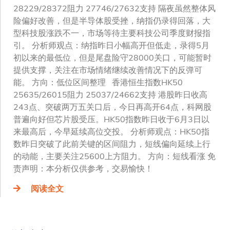
28229/28372阻力 27746/27632支持 隔夜虽然整体风
险偏好改善，但是半导体股受挫，纳指仍录得回落，大
型科技股涨跌不一，市场等待主要科技公司季度财报指
引。 分析师观点：纳指昨日小幅高开但低走，录得5月
初以来的最低位，但是尾盘险守28000关口，可能暂时
提供支撑，关注在市场情绪继续改善情况下的反弹可
能。 方向：低位区间整理 香港恒生指数HK50
25635/26015阻力 25037/24662支持 港股昨日收高
243点、突破两万五关口后，今日再高开64点，科网股
普遍向好但芯片股受压。HK50指数昨日收于6月3日以
来最高后，今早延续高位交投。 分析师观点：HK50指
数昨日突破了此前关键的区间阻力，短线偏向延续上行
的动能，主要关注25600上方阻力。 方向：短线看涨 免
责声明：本分析仅供参考，交易愉快！
阅读全文