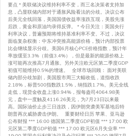
要点 * 美联储决议维持利率不变，而三名决策者支持加
息，凸显联储内部对于通胀风险看法的分歧。决议公布
后美元全线回落，美国国债收益率涨跌互现，美股先涨
后跌，黄金和原油均录得反弹。 * 今日关注：英国央行
利率决议，普遍预期将维持基准利率不变。不过，决议
面临复杂权衡：中东冲突推高能源价格，预计内部投票
比会继续显示分歧。美国6月核心PCE价格指数，预计年
率放缓至3.3%（前值3.4%），但是最新的能源价格上
涨可能再次推高7月通胀。另外关注欧元区第二季度GDP
初值可能维持0.5%的增速。 全球市场回顾： 面对美联
储内部分歧加剧，美国股市周三大幅收低，道指收跌
2.18%，标普500指数跌1.5%，纳指跌1.7%。美元全线
走低，现货金收盘上涨0.94%，报每盎司4064.98美
元，盘中一度触及4116.26美元，为7月23日以来最
高。国际油价止步三日连跌，因伊朗突袭美军基地后特
朗普再次威胁袭击伊朗。 重要财经日历 苹果、亚马逊
公布财报 *** 16:00 德国第二季度GDP初值 *** 17:00 欧
元区第二季度GDP初值 *** 17:00 欧元区6月失业率 ***
19:00 英国央行利率决议及会议纪要 *** 20:00 德国7月