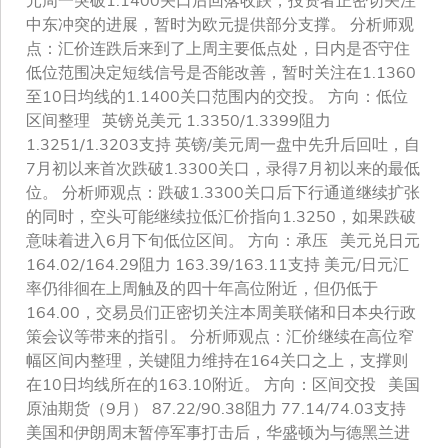
中东冲突的进展，暂时为欧元提供部分支撑。 分析师观
点：汇价连跌后来到了上周主要低点处，日内是否守住
低位范围决定短线信号是否能改善，暂时关注在1.1360
至10日均线的1.1400关口范围内的交投。 方向：低位
区间整理 英镑兑美元 1.3350/1.3399阻力
1.3251/1.3203支持 英镑/美元周一盘中先升后回吐，自
7月初以来首次跌破1.3300关口，录得7月初以来的最低
位。 分析师观点：跌破1.3300关口后下行通道继续扩张
的同时，空头可能继续拉低汇价指向1.3250，如果跌破
意味着进入6月下旬低位区间。 方向：承压 美元兑日元
164.02/164.29阻力 163.39/163.11支持 美元/日元汇
率仍徘徊在上周触及的四十年高位附近，但仍低于
164.00，交易员们正密切关注本周美联储和日本央行政
策会议等带来的指引。 分析师观点：汇价继续在高位窄
幅区间内整理，关键阻力维持在164关口之上，支撑则
在10日均线所在的163.10附近。 方向：区间交投 美国
原油期货（9月） 87.22/90.38阻力 77.14/74.03支持
美国和伊朗周末暂停军事打击后，华盛顿为与德黑兰进