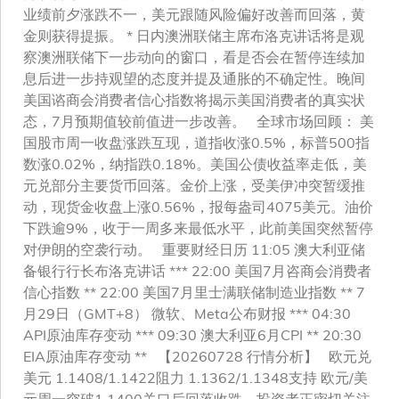
业绩前夕涨跌不一，美元跟随风险偏好改善而回落，黄
金则获得提振。 * 日内澳洲联储主席布洛克讲话将是观
察澳洲联储下一步动向的窗口，看是否会在暂停连续加
息后进一步持观望的态度并提及通胀的不确定性。晚间
美国谘商会消费者信心指数将揭示美国消费者的真实状
态，7月预期值较前值进一步改善。 全球市场回顾： 美
国股市周一收盘涨跌互现，道指收涨0.5%，标普500指
数涨0.02%，纳指跌0.18%。美国公债收益率走低，美
元兑部分主要货币回落。金价上涨，受美伊冲突暂缓推
动，现货金收盘上涨0.56%，报每盎司4075美元。油价
下跌逾9%，收于一周多来最低水平，此前美国突然暂停
对伊朗的空袭行动。 重要财经日历 11:05 澳大利亚储
备银行行长布洛克讲话 *** 22:00 美国7月咨商会消费者
信心指数 ** 22:00 美国7月里士满联储制造业指数 ** 7
月29日（GMT+8） 微软、Meta公布财报 *** 04:30
API原油库存变动 *** 09:30 澳大利亚6月CPI ** 20:30
EIA原油库存变动 ** 【20260728 行情分析】 欧元兑
美元 1.1408/1.1422阻力 1.1362/1.1348支持 欧元/美
元周一突破1.1400关口后回落收跌，投资者正密切关注