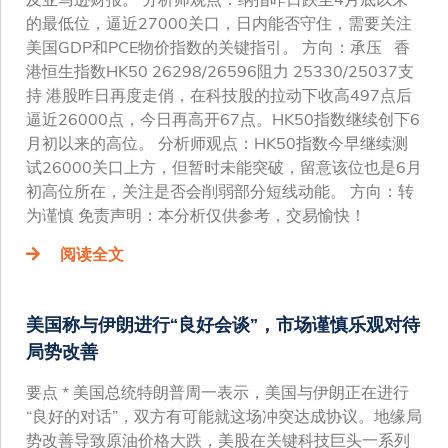
的最低位，逼近27000关口，日内能否守住，需要关注
美国GDP和PCE物价指数的关键指引。 方向：承压 香
港恒生指数HK50 26298/26596阻力 25330/25037支
持 港股昨日再度走俏，在科技股的拉动下收高497点后
逼近26000点，今日再高开67点。HK50指数继续创下6
月初以来的高位。 分析师观点：HK50指数今早继续测
试26000关口上方，但暂时未能突破，留意该位也是6月
初高位所在，关注是否会削弱部分短线动能。 方向：转
为谨慎 免责声明：本分析仅供参考，交易愉快！
阅读全文
美国称与伊朗进行“良好会谈”，市场谨慎乐观对待
局势改善
要点 * 美国总统特朗普周一表示，美国与伊朗正在进行
“良好的对话”，双方有可能就这场冲突达成协议。地缘局
势改善导致原油价格大跌，美股在关键科技巨头一系列