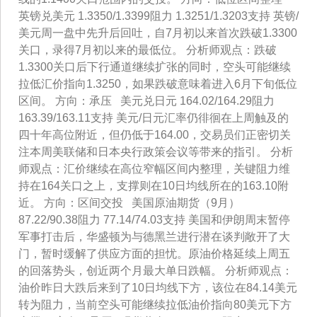
英镑兑美元 1.3350/1.3399阻力 1.3251/1.3203支持 英镑/
美元周一盘中先升后回吐，自7月初以来首次跌破1.3300
关口，录得7月初以来的最低位。 分析师观点：跌破
1.3300关口后下行通道继续扩张的同时，空头可能继续
拉低汇价指向1.3250，如果跌破意味着进入6月下旬低位
区间。 方向：承压 美元兑日元 164.02/164.29阻力
163.39/163.11支持 美元/日元汇率仍徘徊在上周触及的
四十年高位附近，但仍低于164.00，交易员们正密切关
注本周美联储和日本央行政策会议等带来的指引。 分析
师观点：汇价继续在高位窄幅区间内整理，关键阻力维
持在164关口之上，支撑则在10日均线所在的163.10附
近。 方向：区间交投 美国原油期货（9月）
87.22/90.38阻力 77.14/74.03支持 美国和伊朗周末暂停
军事打击后，华盛顿为与德黑兰进行潜在谈判敞开了大
门，暂时缓解了供应方面的担忧。原油价格延续上周五
的回落势头，创近两个月最大单日跌幅。 分析师观点：
油价昨日大跌后来到了10日均线下方，该位在84.14美元
转为阻力，当前空头可能继续拉低油价指向80美元下方