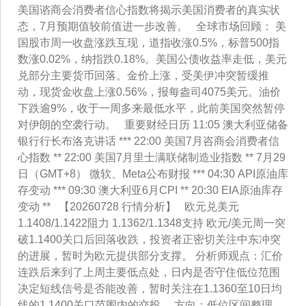
美国谘商会消费者信心指数将揭示美国消费者的真实状
态，7月预期值较前值进一步改善。 全球市场回顾： 美
国股市周一收盘涨跌互现，道指收涨0.5%，标普500指
数涨0.02%，纳指跌0.18%。美国公债收益率走低，美元
兑部分主要货币回落。金价上涨，受美伊冲突暂缓推
动，现货金收盘上涨0.56%，报每盎司4075美元。油价
下跌逾9%，收于一周多来最低水平，此前美国突然暂停
对伊朗的空袭行动。 重要财经日历 11:05 澳大利亚储备
银行行长布洛克讲话 *** 22:00 美国7月咨商会消费者信
心指数 ** 22:00 美国7月里士满联储制造业指数 ** 7月29
日（GMT+8） 微软、Meta公布财报 *** 04:30 API原油库
存变动 *** 09:30 澳大利亚6月CPI ** 20:30 EIA原油库存
变动 ** 【20260728 行情分析】 欧元兑美元
1.1408/1.1422阻力 1.1362/1.1348支持 欧元/美元周一突
破1.1400关口后回落收跌，投资者正密切关注中东冲突
的进展，暂时为欧元提供部分支撑。 分析师观点：汇价
连跌后来到了上周主要低点处，日内是否守住低位范围
决定短线信号是否能改善，暂时关注在1.1360至10日均
线的1.1400关口范围内的交投。 方向：低位区间整理