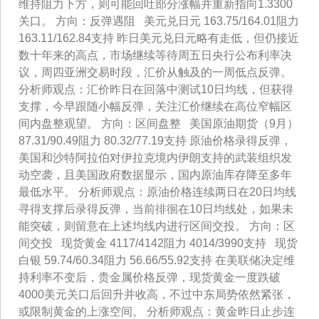
维持阻力下方，则可能回吐部分涨幅并重新指向1.3300
关口。 方向：反弹遇阻 美元兑日元 163.75/164.01阻力
163.11/162.84支持 昨日美元兑日元略有走低，但仍接近
数十年来的高点，市场继续等待周五日央行公布利率决
议，周四亚洲交易时段，汇价从触及的一周低点反弹。
分析师观点：汇价昨日在回落中测试10日均线，但获得
支撑，今早跟随小幅反弹，关注汇价继续在高位窄幅区
间内盘整观望。 方向：区间盘整 美国原油期货（9月）
87.31/90.49阻力 80.32/77.19支持 原油价格录得反弹，
美国和沙特阿拉伯对伊拉克境内伊朗支持的武装组织发
动空袭，且美国政府数据显示，国内原油库存降至多年
最低水平。 分析师观点：原油价格连续两日在20日均线
寻得支撑后录得反弹，当前徘徊在10日均线处，如果未
能突破，则留意在上述均线内进行区间交投。 方向：区
间交投 现货黄金 4117/4142阻力 4014/3990支持 现货
白银 59.74/60.34阻力 56.66/55.92支持 在美联储决定维
持利率不变后，贵金属价格反弹，现货黄金一度跌破
4000美元关口后回升并收高，不过中东局势依然紧张，
或限制黄金的上涨空间。 分析师观点：黄金昨日止步连