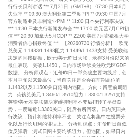
行行长贝利讲话 *** 7月31日（GMT+8） 07:30 日本6月
失业率 ** 09:30 澳大利亚第二季度PPI ** 09:30 中国7月
官方制造业及非制造业PMI ** 11:00 日本央行利率决议
*** 14:30 日本央行新闻发布会 *** 17:00 欧元区7月CPI初
值 *** 20:30 加拿大5月GDP ** 22:00 美国7月密歇根大学
消费者信心指数终值 *** 【20260730 行情分析】 欧元
兑美元 1.1483/1.1498阻力 1.1449/1.1433支持 受美联储
决定的间接提振，欧元/美元昨日大涨，录得3月份以来的
最佳表现，突破1.1450，日内市场继续关注欧元区GDP
数据。 分析师观点：汇价昨日一举突破主要均线后，创
本月中旬以来最高位，当前关注是否会在前期高位的
1.1482以及1.1500关口范围内遇阻。 方向：留意前期阻
力 英镑兑美元 1.3460/1.3510阻力 1.3300/1.3251支持
英镑/美元在美联储决定维持利率不变后扭转了早盘跌
势，一度逼近1.3360关口，随后有所回落。日内英国央
行决议，预计将维持利率不变，关注点将集中在投票分
化以及行长贝利的讲话上。 分析师观点：汇价昨日自低
位反弹后，测试日图主要均线阻力，但遇阻，如果日内