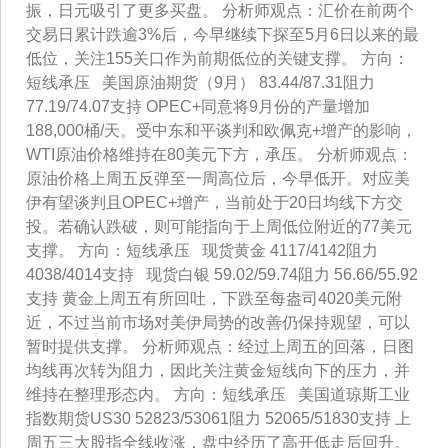
振，日元吸引了更多买盘。 分析师观点：汇价在前两个
交易日累计跌逾3%后，今早继续下探至5月6日以来的最
低位，关注155关口作为前期低位的关键支撑。 方向：
短线承压 美国原油期货（9月） 83.44/87.31阻力
77.19/74.07支持 OPEC+同意将9月份的产量增加
188,000桶/天。受中东和平谈判和欧佩克+增产的影响，
WTI原油价格维持在80美元下方，承压。 分析师观点：
原油价格上周五反弹至一周高位后，今早低开。对应美
伊有望谈判且OPEC+增产，当前处于20日均线下方交
投。若确认跌破，则可能指向于上周低位附近的77美元
支撑。 方向：短线承压 现货黄金 4117/4142阻力
4038/4014支持 现货白银 59.02/59.74阻力 56.66/55.92
支持 黄金上周五有所回吐，下跌至每盎司4020美元附
近，不过当前市场对美伊局势的改善仍保持观望，可以
暂时提供支撑。 分析师观点：经过上周五的回落，日图
均线再次转为阻力，因此关注黄金短线向下的压力，并
维持在整理形态内。 方向：短线承压 美国道琼斯工业
指数期货US30 52823/53061阻力 52065/51830支持 上
周五三大股指全线收涨，盘中经历了高开低走后回升。