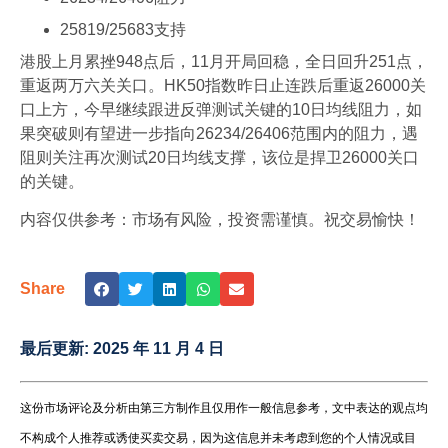
25819/25683支持
港股上月累挫948点后，11月开局回稳，全日回升251点，
重返两万六关关口。HK50指数昨日止连跌后重返26000关
口上方，今早继续跟进反弹测试关键的10日均线阻力，如
果突破则有望进一步指向26234/26406范围内的阻力，遇
阻则关注再次测试20日均线支撑，该位是捍卫26000关口
的关键。
内容仅供参考：市场有风险，投资需谨慎。祝交易愉快！
Share
最后更新:
2025 年 11 月 4 日
这份市场评论及分析由第三方制作且仅用作一般信息参考，文中表达的观点均
不构成个人推荐或诱使买卖交易，因为这信息并未考虑到您的个人情况或目