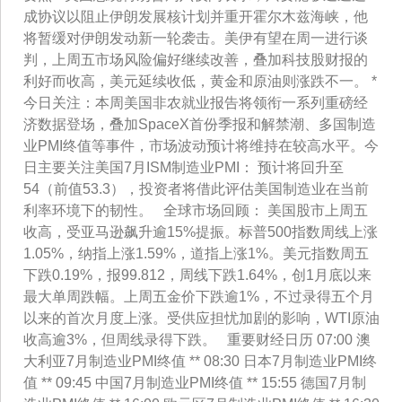
成协议以阻止伊朗发展核计划并重开霍尔木兹海峡，他
将暂缓对伊朗发动新一轮袭击。美伊有望在周一进行谈
判，上周五市场风险偏好继续改善，叠加科技股财报的
利好而收高，美元延续收低，黄金和原油则涨跌不一。 *
今日关注：本周美国非农就业报告将领衔一系列重磅经
济数据登场，叠加SpaceX首份季报和解禁潮、多国制造
业PMI终值等事件，市场波动预计将维持在较高水平。今
日主要关注美国7月ISM制造业PMI： 预计将回升至
54（前值53.3），投资者将借此评估美国制造业在当前
利率环境下的韧性。 全球市场回顾： 美国股市上周五
收高，受亚马逊飙升逾15%提振。标普500指数周线上涨
1.05%，纳指上涨1.59%，道指上涨1%。美元指数周五
下跌0.19%，报99.812，周线下跌1.64%，创1月底以来
最大单周跌幅。上周五金价下跌逾1%，不过录得五个月
以来的首次月度上涨。受供应担忧加剧的影响，WTI原油
收高逾3%，但周线录得下跌。 重要财经日历 07:00 澳
大利亚7月制造业PMI终值 ** 08:30 日本7月制造业PMI终
值 ** 09:45 中国7月制造业PMI终值 ** 15:55 德国7月制