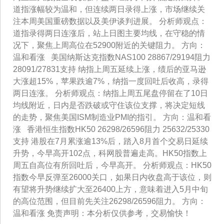
道指涨幅较为温和，但连续两日录得上涨，市场继续关
注本周美国重磅数据以及美伊谈判进展。 分析师观点：
道指录得两日连涨后，站上日图主要均线，在守稳的情
况下，聚焦上周高位在52900附近的关键阻力。 方向：
温和看涨 美国纳斯达克指数NAS100 28867/29194阻力
28091/27831支持 纳指上周五延续上涨，绩后的亚马逊
大涨超15%，苹果跌逾7%，纳指一度回吐后收高，录得
两日连涨。 分析师观点：纳指上周五尾盘停留在了10日
均线附近，日内是否跌破或守住该位支撑，将决定短线
的走势，聚焦美国ISM制造业PMI的指引。 方向：温和看
涨 香港恒生指数HK50 26298/26596阻力 25632/25330
支持 港股在7月累涨逾13%后，踏入8月首个交易日延续
升势，今早高开102点，科网股普遍走高。HK50指数上
周五自高位有所回吐后，今早高开。 分析师观点：HK50
指数今早反弹至26000关口，如果日内收盘高于该位，则
有望将升势继续扩大至26400上方，意味着进入5月中旬
的高位范围，但目前先关注26298/26596阻力。 方向：
温和看涨 免责声明：本分析仅供参考，交易愉快！