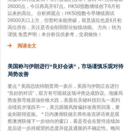
26000点，今日再高开67点。HK50指数继续创下6月初
以来的高位。 分析师观点：HK50指数今早继续测试
26000关口上方，但暂时未能突破，留意该位也是6月初
高位所在，关注是否会削弱部分短线动能。 方向：转为
谨慎 免责声明：本分析仅供参考，交易愉快！
阅读全文
美国称与伊朗进行“良好会谈”，市场谨慎乐观对待
局势改善
要点 * 美国总统特朗普周一表示，美国与伊朗正在进行
“良好的对话”，双方有可能就这场冲突达成协议。地缘局
势改善导致原油价格大跌，美股在关键科技巨头一系列
业绩前夕涨跌不一，美元跟随风险偏好改善而回落，黄
金则获得提振。 * 日内澳洲联储主席布洛克讲话将是观
察澳洲联储下一步动向的窗口，看是否会在暂停连续加
息后进一步持观望的态度并提及通胀的不确定性。晚间