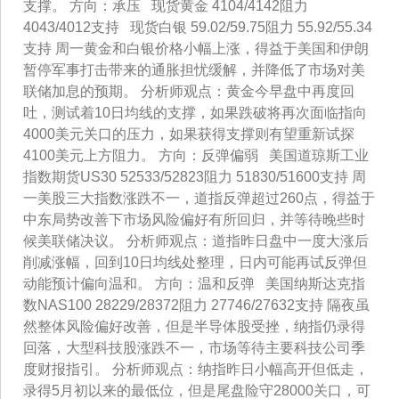
支撑。 方向：承压 现货黄金 4104/4142阻力
4043/4012支持 现货白银 59.02/59.75阻力 55.92/55.34
支持 周一黄金和白银价格小幅上涨，得益于美国和伊朗
暂停军事打击带来的通胀担忧缓解，并降低了市场对美
联储加息的预期。 分析师观点：黄金今早盘中再度回
吐，测试着10日均线的支撑，如果跌破将再次面临指向
4000美元关口的压力，如果获得支撑则有望重新试探
4100美元上方阻力。 方向：反弹偏弱 美国道琼斯工业
指数期货US30 52533/52823阻力 51830/51600支持 周
一美股三大指数涨跌不一，道指反弹超过260点，得益于
中东局势改善下市场风险偏好有所回归，并等待晚些时
候美联储决议。 分析师观点：道指昨日盘中一度大涨后
削减涨幅，回到10日均线处整理，日内可能再试反弹但
动能预计偏向温和。 方向：温和反弹 美国纳斯达克指
数NAS100 28229/28372阻力 27746/27632支持 隔夜虽
然整体风险偏好改善，但是半导体股受挫，纳指仍录得
回落，大型科技股涨跌不一，市场等待主要科技公司季
度财报指引。 分析师观点：纳指昨日小幅高开但低走，
录得5月初以来的最低位，但是尾盘险守28000关口，可