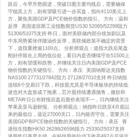
跌后，今早升势跟进，突破日图主要均线后，需要确保
守稳其上方，则有望吸引进一步买盘，指向4110美元上
方，聚焦美国GDP及PCE物价指数的指引。 方向：温和
反弹 美国道琼斯工业指数期货US30 52065/52299阻力
51306/51075支持 昨日，面对美联储内部分歧加剧以及
中东局势紧张伴随油价反弹，美联储政策不确定的背景
下，道指重挫逾1100点。 分析师观点：道指大跌后尾盘
刚好停留在上周的低位处，看日内是否继续守在51500上
方，则有望缓和跌势，并继续关注日内美国GDP及PCE
物价指数的关键指引。 方向：承压 美国纳斯达克指数
NAS100 27731/27842阻力 27128/27010支持 昨日纳指
连续6个交易日下跌，科技股尤其是半导体板块的持续低
迷也对大盘形成了拖累，芯片股持续遭遇抛售，微软和
META昨日公布财报后盘后股价表现不一，日内继续关注
苹果及亚马逊财报。 分析师观点：纳指昨日跌至4月底以
来的最低位，逼近27000关口，日内能否守住，需要关注
美国GDP和PCE物价指数的关键指引。 方向：承压 香
港恒生指数HK50 26298/26596阻力 25330/25037支持
港股昨日再度走俏，在科技股的拉动下收高497点后逼近