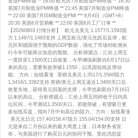
造业PMI终值 ** 16:00 欧元区7月制造业PMI终值 ** 16:30
英国7月制造业PMI终值 ** 21:45 美国7月制造业PMI终值
** 22:00 美国7月ISM制造业PMI *** 8月4日（GMT+8）
20:30 美国6月贸易帐 ** 22:00 美国6月工厂订单 **
【20260803 行情分析】 欧元兑美元 1.1577/1.1592阻
力 1.1497/1.1483支持 上周五欧元/美元先跌后反弹，欧
元区和德国强于预期的GDP数据，强化了市场对欧洲央
行今年可能再次加息的预期。 分析师观点：汇价上周五
一度跌穿1.1500关口后收复，今早继续刷新自6月17日以
来的高位，需要有效突破1.1550，以巩固短线反弹动
能。 方向：短线看涨 英镑兑美元 1.3517/1.3560阻力
1.3416/1.3382支持 英镑/美元上周五逼近1.3400关口后
收复失地，获得美元回落的支撑，今早也刷新自7月16日
以来的高位。 分析师观点：汇价上周五同样收于日内高
位区间，今早测试1.3500关口。若能突破，有望吸引更
多短线买盘，指向7月中旬高位的阻力。 方向：短线看涨
美元兑日元 157.40/158.47阻力 155.04/154.00支持 日
元迎来自二月份以来的最大周度上涨，日本财务省宣
布，与美国进行了购买日元的协同干预。受此消息提