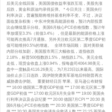
后美元全线回落，美国国债收益率涨跌互现，美股先涨
后跌，黄金和原油均录得反弹。 * 今日关注：英国央行
利率决议，普遍预期将维持基准利率不变。不过，决议
面临复杂权衡：中东冲突推高能源价格，预计内部投票
比会继续显示分歧。美国6月核心PCE价格指数，预计年
率放缓至3.3%（前值3.4%），但是最新的能源价格上涨
可能再次推高7月通胀。另外关注欧元区第二季度GDP初
值可能维持0.5%的增速。 全球市场回顾： 面对美联储
内部分歧加剧，美国股市周三大幅收低，道指收跌
2.18%，标普500指数跌1.5%，纳指跌1.7%。美元全线
走低，现货金收盘上涨0.94%，报每盎司4064.98美元，
盘中一度触及4116.26美元，为7月23日以来最高。国际
油价止步三日连跌，因伊朗突袭美军基地后特朗普再次
威胁袭击伊朗。 重要财经日历 苹果、亚马逊公布财报
*** 16:00 德国第二季度GDP初值 *** 17:00 欧元区第二季
度GDP初值 *** 17:00 欧元区6月失业率 *** 19:00 英国央
行利率决议及会议纪要 *** 20:00 德国7月CPI ** 20:30 美
国6月核心PCE价格指数 *** 20:30 美国第二季度GDP初
值 *** 20:30 美国首次申请失业救济人数 *** 21:15 英国央