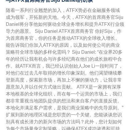
与ATFX首席商务官Siju Daniel的访谈
随着一系列行业翘楚的加入，ATFX势必在金融服务领域
成为领军，开拓新的天地。今天，ATFX的首席商务官Siju
Daniel将分享他如何驱动全球业务增长和提升ATFX行业领
导力的愿景。 Siju Daniel ATFX首席商务官 你好Siju，作
为首席商务官，你的任务是推动ATFX的全球收入增长。
能告诉我们你加入ATFX的原因，以及如何使公司的商业
策略符全球市场的多样化需吗？ Siju Daniel: “在业界20多
年的经历让我有机会与许多经纪商在他们的成长旅程中合
作。就ATFX而言，我已经认识创始人Joe Li一段时间了，
对他们在过去几年取得的增长印象深刻。他们渴望继续攀
登新高度，探索新市场，再加上不懈的驱动力，让我非常
愿意加入并以任何方式做出贡献。 ATFX是一家拥有深厚
本地根基的全球化组织，而在每一个运营的市场上，我们
都非常重视当地团队提供的想法和来自客户的直接反馈。
本地化并满足客户需求，是我们商业策略中的先导原则。”
扩展到新的地理区域是您职责的一个关键。您能谈谈您识
别具有成长潜力的新兴市场的方法吗？此外，您计划如何
为每个市场量身定制策略，以确保ATFX成功渗透和可持