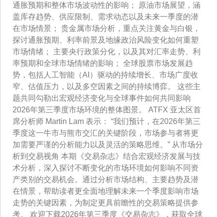
通胀预期和整体市场波动性的影响； 原油市场展望，涵
盖库存趋势、供应限制、需求动态以及未来一季度的潜
在市场情景； 贵金属市场分析，重点关注黄金与白银，
探讨通胀预期、利率前景及地缘政治风险变化如何重塑
市场情绪； 主要央行政策分化，以及其对汇率走势、利
率预期和全球市场情绪的影响； 全球股票市场发展趋
势，包括人工智能（AI）驱动的持续增长、市场广度收
窄、估值压力，以及多空因素之间的持续博弈。 这些主
题共同勾勒出宏观经济变化与全球事件如何共同影响
2026年第三季度市场环境的整体图景。 ATFX 亚太区首
席分析师 Martin Lam 表示： “我们预计，在2026年第三
季度这一牛市与熊市交汇的关键阶段，市场参与者将更
加需要严谨的分析能力以及灵活的策略思维。” 从市场分
析到交易视角 本期《交易杂志》结合宏观经济发展与技
术分析，深入探讨不断变化的市场环境如何影响不同资
产类别的交易机会。通过分析市场结构、主要趋势及潜
在情景，帮助读者更全面地理解未来一个季度影响市场
走势的关键因素，为制定更具前瞻性的交易策略提供参
考。 欢迎下载2026年第三季度《交易杂志》，获取全球