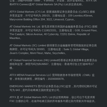
公室，18楼Portside Tower， 4 Bree街，开普敦，西开普省8001。ATFX SA
和ATFX Connect是AT Global Markets SA (Pty) Ltd.的交易名称。
ATFX Global Markets (CY) Ltd. 获塞浦路斯证券交易委员会 (CySEC) 授权
并受其监管，许可证号码为 285/15。注册地址是：159 Leontiou A’Street,
Maryvonne Building Office 204, 3022, Limassol, Cyprus。
AT Global Markets Intl. Ltd. 获毛里求斯共和国的金融服务委员会 (FSC) 授权
并受其监管，许可证号码为 C118023331。注册地址是：G08, Ground Floor,
The Catalyst, Silicon Avenue, 40 Cybercity, 72201 Ebène, Republic of
Mauritius。
AT Global Markets (SC) Limited 获得塞舌尔金融服务管理局颁发的证券交易
商牌照，许可证号码为 SD093。 注册地址是：Suite 3, Global Village,
Jivan’s Complex, Mont Fleuri, Mahe, Seychelles。
AT Global Financial Services (HK) Limited经香港证券及期货事务监察委员会
授权和监管，牌照号码为BUM667。注册地址：香港湾仔告士打道80号17
楼。
ATFX MENA Financial Services LLC 受阿联酋资本市场管理局（CMA）监
管，持有第5类牌照，牌照编号：20200000078。
EMERGING MARKETS 受约旦证券委员会(JSC)监管，其代理经纪商许可证
号为 643，是约旦哈希姆王国的受监管公司。
ATFX 是 AT Global Markets INTL Ltd 的运营商商标，该公司位于毛里求斯
FSC 注册的公司，在迪拜哈姆王国的所有服务均通过其代理新兴市场提供。