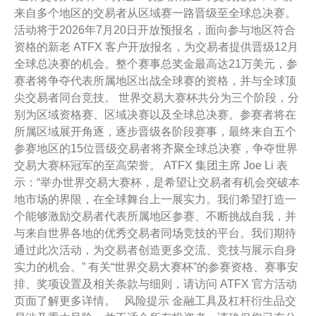
来自多个地区的交易者从区域赛一路晋级至全球总决赛。
活动将于2026年7月20日开放预报名，面向参与地区符合
资格的新老 ATFX 客户开放报名，为交易者提供晋级12月
全球总决赛的机会。整个赛事总奖金最高达21万美元，参
赛者将争夺代表所属地区出战全球赛的资格，并与全球顶
尖交易者同台竞技。 世界交易大赛杯共分为三个阶段，分
别为区域资格赛、区域决赛以及全球总决赛。参赛者将在
所属区域展开角逐，逐步晋级各阶段赛事，最终来自五个
参赛地区的15位晋级交易者将齐聚全球总决赛，争夺世界
交易大赛杯冠军的至高荣誉。 ATFX 集团主席 Joe Li 表
示：“举办世界交易大赛杯，是希望让交易者有机会突破本
地市场的界限，在全球舞台上一展实力。我们希望打造一
个能够激励交易者代表所属地区参赛、不断挑战自我，并
与来自世界各地的优秀交易者同场竞技的平台。我们期待
通过此次活动，为交易者创造更多交流、竞技与展示自身
实力的机会。” 有关“世界交易大赛杯”的参赛资格、赛事安
排、奖项设置及相关条款与细则，请访问 ATFX 官方活动
页面了解更多详情。 风险提示 金融工具及杠杆衍生品交