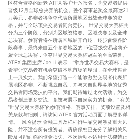
区符合资格的新老 ATFX 客户开放报名，为交易者提供
晋级12月全球总决赛的机会。整个赛事总奖金最高达21
万美元，参赛者将争夺代表所属地区出战全球赛的资
格，并与全球顶尖交易者同台竞技。 世界交易大赛杯共
分为三个阶段，分别为区域资格赛、区域决赛以及全球
总决赛。参赛者将在所属区域展开角逐，逐步晋级各阶
段赛事，最终来自五个参赛地区的15位晋级交易者将齐
聚全球总决赛，争夺世界交易大赛杯冠军的至高荣誉。
ATFX 集团主席 Joe Li 表示：“举办世界交易大赛杯，是
希望让交易者有机会突破本地市场的界限，在全球舞台
上一展实力。我们希望打造一个能够激励交易者代表所
属地区参赛、不断挑战自我，并与来自世界各地的优秀
交易者同场竞技的平台。我们期待通过此次活动，为交
易者创造更多交流、竞技与展示自身实力的机会。” 有关
“世界交易大赛杯”的参赛资格、赛事安排、奖项设置及相
关条款与细则，请访问 ATFX 官方活动页面了解更多详
情。 风险提示 金融工具及杠杆衍生品交易涉及重大风
险，并不适合所有投资者。请确保您已充分了解相关风
险及可能面临的资金损失。本次活动不适用于法律禁止