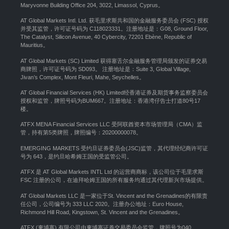
Maryvonne Building Office 204, 3022, Limassol, Cyprus。
AT Global Markets Intl. Ltd. 获毛里求斯共和国的金融服务委员会 (FSC) 授权
并受其监管，许可证号码为 C118023331。注册地址是：G08, Ground Floor,
The Catalyst, Silicon Avenue, 40 Cybercity, 72201 Ebène, Republic of
Mauritius。
AT Global Markets (SC) Limited 获得塞舌尔金融服务管理局颁发的证券交易
商牌照，许可证号码为 SD093。 注册地址是：Suite 3, Global Village,
Jivan’s Complex, Mont Fleuri, Mahe, Seychelles。
AT Global Financial Services (HK) Limited经香港证券及期货事务监察委员会
授权和监管，牌照号码为BUM667。注册地址：香港湾仔告士打道80号17
楼。
ATFX MENA Financial Services LLC 受阿联酋资本市场管理局（CMA）监
管，持有第5类牌照，牌照编号：20200000078。
EMERGING MARKETS 受约旦证券委员会(JSC)监管，其代理经纪商许可证
号为 643，是约旦哈希姆王国的受监管公司。
ATFX 是 AT Global Markets INTL Ltd 的运营商商标，该公司位于毛里求斯
FSC 注册的公司，在迪拜哈姆王国的所有服务均通过其代理新兴市场提供。
AT Global Markets LLC 是一家位于St. Vincent and the Grenadines的有限责
任公司，公司编号为 333 LLC 2020。注册办公地址：Euro House,
Richmond Hill Road, Kingstown, St. Vincent and the Grenadines。
ATFX (柬埔寨) 有限公司由柬埔寨证券交易委员会监管，牌照号为040。