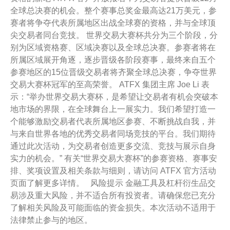
全球总决赛的机会。整个赛事总奖金最高达21万美元，参
赛者将争夺代表所属地区出战全球赛的资格，并与全球顶
尖交易者同台竞技。 世界交易大赛杯共分为三个阶段，分
别为区域资格赛、区域决赛以及全球总决赛。参赛者将在
所属区域展开角逐，逐步晋级各阶段赛事，最终来自五个
参赛地区的15位晋级交易者将齐聚全球总决赛，争夺世界
交易大赛杯冠军的至高荣誉。 ATFX 集团主席 Joe Li 表
示：“举办世界交易大赛杯，是希望让交易者有机会突破本
地市场的界限，在全球舞台上一展实力。我们希望打造一
个能够激励交易者代表所属地区参赛、不断挑战自我，并
与来自世界各地的优秀交易者同场竞技的平台。我们期待
通过此次活动，为交易者创造更多交流、竞技与展示自身
实力的机会。” 有关“世界交易大赛杯”的参赛资格、赛事安
排、奖项设置及相关条款与细则，请访问 ATFX 官方活动
页面了解更多详情。 风险提示 金融工具及杠杆衍生品交
易涉及重大风险，并不适合所有投资者。请确保您已充分
了解相关风险及可能面临的资金损失。本次活动不适用于
法律禁止参与的地区。