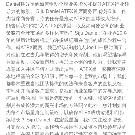
Daniel将分享他如何驱动全球业务增长和提升ATFX行业领
导力的愿景。 Siju Daniel ATFX首席商务官 你好Siju，作
为首席商务官，你的任务是推动ATFX的全球收入增长。
能告诉我们你加入ATFX的原因，以及如何使公司的商业
策略符全球市场的多样化需吗？ Siju Daniel: “在业界20多
年的经历让我有机会与许多经纪商在他们的成长旅程中合
作。就ATFX而言，我已经认识创始人Joe Li一段时间了，
对他们在过去几年取得的增长印象深刻。他们渴望继续攀
登新高度，探索新市场，再加上不懈的驱动力，让我非常
愿意加入并以任何方式做出贡献。 ATFX是一家拥有深厚
本地根基的全球化组织，而在每一个运营的市场上，我们
都非常重视当地团队提供的想法和来自客户的直接反馈。
本地化并满足客户需求，是我们商业策略中的先导原则。”
扩展到新的地理区域是您职责的一个关键。您能谈谈您识
别具有成长潜力的新兴市场的方法吗？此外，您计划如何
为每个市场量身定制策略，以确保ATFX成功渗透和可持
续增长？ Siju Daniel: “在宏观层面，我们关注经济增长、
可支配收入增加、高移动性采用率以及资本市场参与度的
提高。在深入研究市场并进行可行性研究后，我们确定了