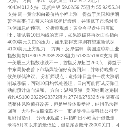
支撑。 方向：承压 现货黄金 4104/4142阻力
4043/4012支持 现货白银 59.02/59.75阻力 55.92/55.34
支持 周一黄金和白银价格小幅上涨，得益于美国和伊朗
暂停军事打击带来的通胀担忧缓解，并降低了市场对美
联储加息的预期。 分析师观点：黄金今早盘中再度回
吐，测试着10日均线的支撑，如果跌破将再次面临指向
4000美元关口的压力，如果获得支撑则有望重新试探
4100美元上方阻力。 方向：反弹偏弱 美国道琼斯工业
指数期货US30 52533/52823阻力 51830/51600支持 周
一美股三大指数涨跌不一，道指反弹超过260点，得益于
中东局势改善下市场风险偏好有所回归，并等待晚些时
候美联储决议。 分析师观点：道指昨日盘中一度大涨后
削减涨幅，回到10日均线处整理，日内可能再试反弹但
动能预计偏向温和。 方向：温和反弹 美国纳斯达克指
数NAS100 28229/28372阻力 27746/27632支持 隔夜虽
然整体风险偏好改善，但是半导体股受挫，纳指仍录得
回落，大型科技股涨跌不一，市场等待主要科技公司季
度财报指引。 分析师观点：纳指昨日小幅高开但低走，
录得5月初以来的最低位，但是尾盘险守28000关口，可