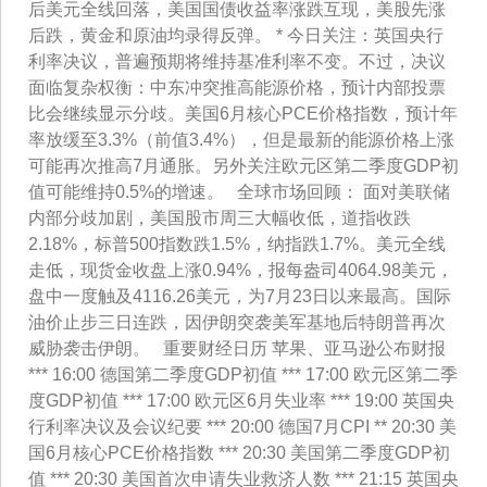
后美元全线回落，美国国债收益率涨跌互现，美股先涨
后跌，黄金和原油均录得反弹。 * 今日关注：英国央行
利率决议，普遍预期将维持基准利率不变。不过，决议
面临复杂权衡：中东冲突推高能源价格，预计内部投票
比会继续显示分歧。美国6月核心PCE价格指数，预计年
率放缓至3.3%（前值3.4%），但是最新的能源价格上涨
可能再次推高7月通胀。另外关注欧元区第二季度GDP初
值可能维持0.5%的增速。 全球市场回顾： 面对美联储
内部分歧加剧，美国股市周三大幅收低，道指收跌
2.18%，标普500指数跌1.5%，纳指跌1.7%。美元全线
走低，现货金收盘上涨0.94%，报每盎司4064.98美元，
盘中一度触及4116.26美元，为7月23日以来最高。国际
油价止步三日连跌，因伊朗突袭美军基地后特朗普再次
威胁袭击伊朗。 重要财经日历 苹果、亚马逊公布财报
*** 16:00 德国第二季度GDP初值 *** 17:00 欧元区第二季
度GDP初值 *** 17:00 欧元区6月失业率 *** 19:00 英国央
行利率决议及会议纪要 *** 20:00 德国7月CPI ** 20:30 美
国6月核心PCE价格指数 *** 20:30 美国第二季度GDP初
值 *** 20:30 美国首次申请失业救济人数 *** 21:15 英国央