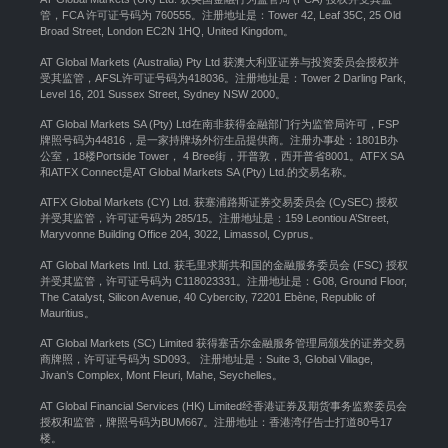
管，FCA 许可证号码为 760555。注册地址是：Tower 42, Leaf 35C, 25 Old
Broad Street, London EC2N 1HQ, United Kingdom。
AT Global Markets (Australia) Pty Ltd 获澳大利亚证券与投资委员会授权并
受其监管，AFSL许可证号码为418036。注册地址是：Tower 2 Darling Park,
Level 16, 201 Sussex Street, Sydney NSW 2000
。
AT Global Markets SA (Pty) Ltd在南非获得金融部门行为监管局许可，FSP
牌照号码为44816，是一家持牌场外衍生品提供商。注册办事处：1801B办
公室，18楼Portside Tower， 4 Bree街，开普敦，西开普省8001。ATFX SA
和ATFX Connect是AT Global Markets SA (Pty) Ltd.的交易名称。
ATFX Global Markets (CY) Ltd. 获塞浦路斯证券交易委员会 (CySEC) 授权
并受其监管，许可证号码为 285/15。注册地址是：159 Leontiou A’Street,
Maryvonne Building Office 204, 3022, Limassol, Cyprus。
AT Global Markets Intl. Ltd. 获毛里求斯共和国的金融服务委员会 (FSC) 授权
并受其监管，许可证号码为 C118023331。注册地址是：G08, Ground Floor,
The Catalyst, Silicon Avenue, 40 Cybercity, 72201 Ebène, Republic of
Mauritius。
AT Global Markets (SC) Limited 获得塞舌尔金融服务管理局颁发的证券交易
商牌照，许可证号码为 SD093。 注册地址是：Suite 3, Global Village,
Jivan’s Complex, Mont Fleuri, Mahe, Seychelles。
AT Global Financial Services (HK) Limited经香港证券及期货事务监察委员会
授权和监管，牌照号码为BUM667。注册地址：香港湾仔告士打道80号17
楼。