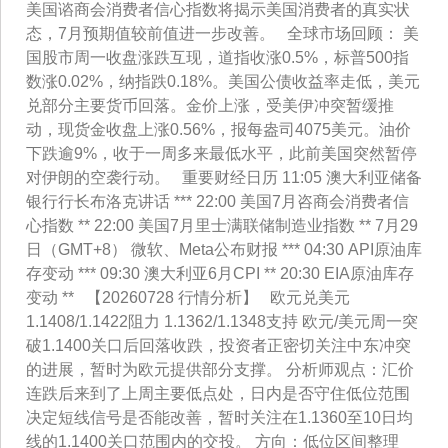
美国谘商会消费者信心指数将揭示美国消费者的真实状
态，7月预期值较前值进一步改善。 全球市场回顾： 美
国股市周一收盘涨跌互现，道指收涨0.5%，标普500指
数涨0.02%，纳指跌0.18%。美国公债收益率走低，美元
兑部分主要货币回落。金价上涨，受美伊冲突暂缓推
动，现货金收盘上涨0.56%，报每盎司4075美元。油价
下跌逾9%，收于一周多来最低水平，此前美国突然暂停
对伊朗的空袭行动。 重要财经日历 11:05 澳大利亚储备
银行行长布洛克讲话 *** 22:00 美国7月咨商会消费者信
心指数 ** 22:00 美国7月里士满联储制造业指数 ** 7月29
日（GMT+8） 微软、Meta公布财报 *** 04:30 API原油库
存变动 *** 09:30 澳大利亚6月CPI ** 20:30 EIA原油库存
变动 ** 【20260728 行情分析】 欧元兑美元
1.1408/1.1422阻力 1.1362/1.1348支持 欧元/美元周一突
破1.1400关口后回落收跌，投资者正密切关注中东冲突
的进展，暂时为欧元提供部分支撑。 分析师观点：汇价
连跌后来到了上周主要低点处，日内是否守住低位范围
决定短线信号是否能改善，暂时关注在1.1360至10日均
线的1.1400关口范围内的交投。 方向：低位区间整理