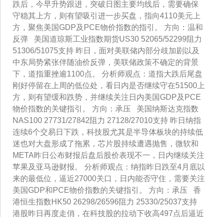
跌后，今早升势跟进，突破日图主要均线后，需要确保
守稳其上方，则有望吸引进一步买盘，指向4110美元上
方，聚焦美国GDP及PCE物价指数的指引。 方向：温和
反弹 美国道琼斯工业指数期货US30 52065/52299阻力
51306/51075支持 昨日，面对美联储内部分歧加剧以及
中东局势紧张伴随油价反弹，美联储政策不确定的背景
下，道指重挫逾1100点。 分析师观点：道指大跌后尾盘
刚好停留在上周的低位处，看日内是否继续守在51500上
方，则有望缓和跌势，并继续关注日内美国GDP及PCE
物价指数的关键指引。 方向：承压 美国纳斯达克指数
NAS100 27731/27842阻力 27128/27010支持 昨日纳指
连续6个交易日下跌，科技股尤其是半导体板块的持续低
迷也对大盘形成了拖累，芯片股持续遭遇抛售，微软和
META昨日公布财报后盘后股价表现不一，日内继续关注
苹果及亚马逊财报。 分析师观点：纳指昨日跌至4月底以
来的最低位，逼近27000关口，日内能否守住，需要关注
美国GDP和PCE物价指数的关键指引。 方向：承压 香
港恒生指数HK50 26298/26596阻力 25330/25037支持
港股昨日再度走俏，在科技股的拉动下收高497点后逼近