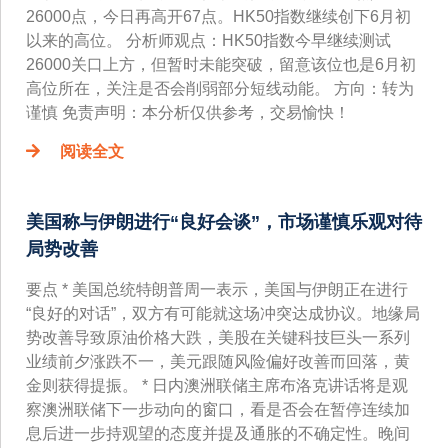
26000点，今日再高开67点。HK50指数继续创下6月初
以来的高位。 分析师观点：HK50指数今早继续测试
26000关口上方，但暂时未能突破，留意该位也是6月初
高位所在，关注是否会削弱部分短线动能。 方向：转为
谨慎 免责声明：本分析仅供参考，交易愉快！
阅读全文
美国称与伊朗进行“良好会谈”，市场谨慎乐观对待
局势改善
要点 * 美国总统特朗普周一表示，美国与伊朗正在进行
“良好的对话”，双方有可能就这场冲突达成协议。地缘局
势改善导致原油价格大跌，美股在关键科技巨头一系列
业绩前夕涨跌不一，美元跟随风险偏好改善而回落，黄
金则获得提振。 * 日内澳洲联储主席布洛克讲话将是观
察澳洲联储下一步动向的窗口，看是否会在暂停连续加
息后进一步持观望的态度并提及通胀的不确定性。晚间