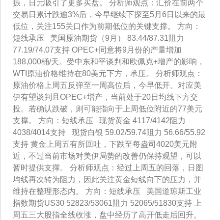
振，日元吸引了更多买盘。 分析师观点：汇价在前两个
交易日累计跌逾3%后，今早继续下探至5月6日以来的最
低位，关注155关口作为前期低位的关键支撑。 方向：
短线承压 美国原油期货（9月） 83.44/87.31阻力
77.19/74.07支持 OPEC+同意将9月份的产量增加
188,000桶/天。受中东和平谈判和欧佩克+增产的影响，
WTI原油价格维持在80美元下方，承压。 分析师观点：
原油价格上周五反弹至一周高位后，今早低开。对应美
伊有望谈判且OPEC+增产，当前处于20日均线下方交
投。若确认跌破，则可能指向于上周低位附近的77美元
支撑。 方向：短线承压 现货黄金 4117/4142阻力
4038/4014支持 现货白银 59.02/59.74阻力 56.66/55.92
支持 黄金上周五有所回吐，下跌至每盎司4020美元附
近，不过当前市场对美伊局势的改善仍保持观望，可以
暂时提供支撑。 分析师观点：经过上周五的回落，日图
均线再次转为阻力，因此关注黄金短线向下的压力，并
维持在整理形态内。 方向：短线承压 美国道琼斯工业
指数期货US30 52823/53061阻力 52065/51830支持 上
周五三大股指全线收涨，盘中经历了高开低走后回升。