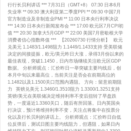
行行长贝利讲话 *** 7月31日（GMT+8） 07:30 日本6月
失业率 ** 09:30 澳大利亚第二季度PPI ** 09:30 中国7月
官方制造业及非制造业PMI ** 11:00 日本央行利率决议
*** 14:30 日本央行新闻发布会 *** 17:00 欧元区7月CPI初
值 *** 20:30 加拿大5月GDP ** 22:00 美国7月密歇根大学
消费者信心指数终值 *** 【20260730 行情分析】 欧元
兑美元 1.1483/1.1498阻力 1.1449/1.1433支持 受美联储
决定的间接提振，欧元/美元昨日大涨，录得3月份以来的
最佳表现，突破1.1450，日内市场继续关注欧元区GDP
数据。 分析师观点：汇价昨日一举突破主要均线后，创
本月中旬以来最高位，当前关注是否会在前期高位的
1.1482以及1.1500关口范围内遇阻。 方向：留意前期阻
力 英镑兑美元 1.3460/1.3510阻力 1.3300/1.3251支持
英镑/美元在美联储决定维持利率不变后扭转了早盘跌
势，一度逼近1.3360关口，随后有所回落。日内英国央
行决议，预计将维持利率不变，关注点将集中在投票分
化以及行长贝利的讲话上。 分析师观点：汇价昨日自低
位反弹后，测试日图主要均线阻力，但遇阻，如果日内