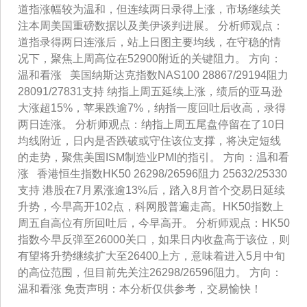
道指涨幅较为温和，但连续两日录得上涨，市场继续关
注本周美国重磅数据以及美伊谈判进展。 分析师观点：
道指录得两日连涨后，站上日图主要均线，在守稳的情
况下，聚焦上周高位在52900附近的关键阻力。 方向：
温和看涨 美国纳斯达克指数NAS100 28867/29194阻力
28091/27831支持 纳指上周五延续上涨，绩后的亚马逊
大涨超15%，苹果跌逾7%，纳指一度回吐后收高，录得
两日连涨。 分析师观点：纳指上周五尾盘停留在了10日
均线附近，日内是否跌破或守住该位支撑，将决定短线
的走势，聚焦美国ISM制造业PMI的指引。 方向：温和看
涨 香港恒生指数HK50 26298/26596阻力 25632/25330
支持 港股在7月累涨逾13%后，踏入8月首个交易日延续
升势，今早高开102点，科网股普遍走高。HK50指数上
周五自高位有所回吐后，今早高开。 分析师观点：HK50
指数今早反弹至26000关口，如果日内收盘高于该位，则
有望将升势继续扩大至26400上方，意味着进入5月中旬
的高位范围，但目前先关注26298/26596阻力。 方向：
温和看涨 免责声明：本分析仅供参考，交易愉快！