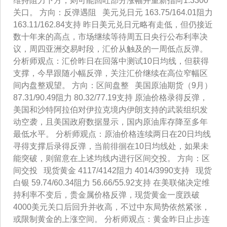
维持阻力下方，则可能回吐部分涨幅并重新指向1.3300
关口。 方向：反弹遇阻 美元兑日元 163.75/164.01阻力
163.11/162.84支持 昨日美元兑日元略有走低，但仍接近
数十年来的高点，市场继续等待周五日央行公布利率决
议，周四亚洲交易时段，汇价从触及的一周低点反弹。
分析师观点：汇价昨日在回落中测试10日均线，但获得
支撑，今早跟随小幅反弹，关注汇价继续在高位窄幅区
间内盘整观望。 方向：区间盘整 美国原油期货（9月）
87.31/90.49阻力 80.32/77.19支持 原油价格录得反弹，
美国和沙特阿拉伯对伊拉克境内伊朗支持的武装组织发
动空袭，且美国政府数据显示，国内原油库存降至多年
最低水平。 分析师观点：原油价格连续两日在20日均线
寻得支撑后录得反弹，当前徘徊在10日均线处，如果未
能突破，则留意在上述均线内进行区间交投。 方向：区
间交投 现货黄金 4117/4142阻力 4014/3990支持 现货
白银 59.74/60.34阻力 56.66/55.92支持 在美联储决定维
持利率不变后，贵金属价格反弹，现货黄金一度跌破
4000美元关口后回升并收高，不过中东局势依然紧张，
或限制黄金的上涨空间。 分析师观点：黄金昨日止步连