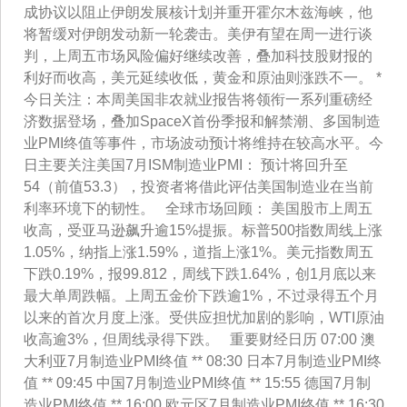
成协议以阻止伊朗发展核计划并重开霍尔木兹海峡，他
将暂缓对伊朗发动新一轮袭击。美伊有望在周一进行谈
判，上周五市场风险偏好继续改善，叠加科技股财报的
利好而收高，美元延续收低，黄金和原油则涨跌不一。 *
今日关注：本周美国非农就业报告将领衔一系列重磅经
济数据登场，叠加SpaceX首份季报和解禁潮、多国制造
业PMI终值等事件，市场波动预计将维持在较高水平。今
日主要关注美国7月ISM制造业PMI： 预计将回升至
54（前值53.3），投资者将借此评估美国制造业在当前
利率环境下的韧性。 全球市场回顾： 美国股市上周五
收高，受亚马逊飙升逾15%提振。标普500指数周线上涨
1.05%，纳指上涨1.59%，道指上涨1%。美元指数周五
下跌0.19%，报99.812，周线下跌1.64%，创1月底以来
最大单周跌幅。上周五金价下跌逾1%，不过录得五个月
以来的首次月度上涨。受供应担忧加剧的影响，WTI原油
收高逾3%，但周线录得下跌。 重要财经日历 07:00 澳
大利亚7月制造业PMI终值 ** 08:30 日本7月制造业PMI终
值 ** 09:45 中国7月制造业PMI终值 ** 15:55 德国7月制
造业PMI终值 ** 16:00 欧元区7月制造业PMI终值 ** 16:30