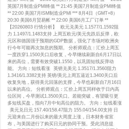
英国7月制造业PMI终值 ** 21:45 美国7月制造业PMI终值
** 22:00 美国7月ISM制造业PMI *** 8月4日（GMT+8）
20:30 美国6月贸易帐 ** 22:00 美国6月工厂订单 **
【20260803 行情分析】 欧元兑美元 1.1577/1.1592阻
力 1.1497/1.1483支持 上周五欧元/美元先跌后反弹，欧
元区和德国强于预期的GDP数据，强化了市场对欧洲央
行今年可能再次加息的预期。 分析师观点：汇价上周五
一度跌穿1.1500关口后收复，今早继续刷新自6月17日以
来的高位，需要有效突破1.1550，以巩固短线反弹动
能。 方向：短线看涨 英镑兑美元 1.3517/1.3560阻力
1.3416/1.3382支持 英镑/美元上周五逼近1.3400关口后
收复失地，获得美元回落的支撑，今早也刷新自7月16日
以来的高位。 分析师观点：汇价上周五同样收于日内高
位区间，今早测试1.3500关口。若能突破，有望吸引更
多短线买盘，指向7月中旬高位的阻力。 方向：短线看涨
美元兑日元 157.40/158.47阻力 155.04/154.00支持 日
元迎来自二月份以来的最大周度上涨，日本财务省宣
布，与美国进行了购买日元的协同干预。受此消息提