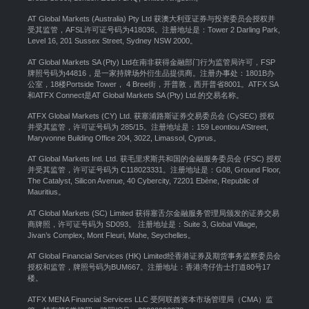
AT Global Markets (Australia) Pty Ltd 获澳大利亚证券与投资委员会授权并
受其监管，AFSL许可证号码为418036。注册地址是：Tower 2 Darling Park,
Level 16, 201 Sussex Street, Sydney NSW 2000
。
AT Global Markets SA (Pty) Ltd在南非获得金融部门行为监管局许可，FSP
牌照号码为44816，是一家持牌场外衍生品提供商。注册办事处：1801B办
公室，18楼Portside Tower， 4 Bree街，开普敦，西开普省8001。ATFX SA
和ATFX Connect是AT Global Markets SA (Pty) Ltd.的交易名称。
ATFX Global Markets (CY) Ltd. 获塞浦路斯证券交易委员会 (CySEC) 授权
并受其监管，许可证号码为 285/15。注册地址是：159 Leontiou A’Street,
Maryvonne Building Office 204, 3022, Limassol, Cyprus。
AT Global Markets Intl. Ltd. 获毛里求斯共和国的金融服务委员会 (FSC) 授权
并受其监管，许可证号码为 C118023331。注册地址是：G08, Ground Floor,
The Catalyst, Silicon Avenue, 40 Cybercity, 72201 Ebène, Republic of
Mauritius。
AT Global Markets (SC) Limited 获得塞舌尔金融服务管理局颁发的证券交易
商牌照，许可证号码为 SD093。 注册地址是：Suite 3, Global Village,
Jivan’s Complex, Mont Fleuri, Mahe, Seychelles。
AT Global Financial Services (HK) Limited经香港证券及期货事务监察委员会
授权和监管，牌照号码为BUM667。注册地址：香港湾仔告士打道80号17
楼。
ATFX MENA Financial Services LLC 受阿联酋资本市场管理局（CMA）监