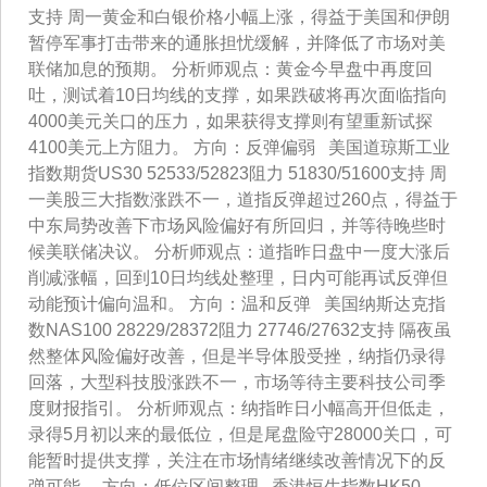
支持 周一黄金和白银价格小幅上涨，得益于美国和伊朗
暂停军事打击带来的通胀担忧缓解，并降低了市场对美
联储加息的预期。 分析师观点：黄金今早盘中再度回
吐，测试着10日均线的支撑，如果跌破将再次面临指向
4000美元关口的压力，如果获得支撑则有望重新试探
4100美元上方阻力。 方向：反弹偏弱 美国道琼斯工业
指数期货US30 52533/52823阻力 51830/51600支持 周
一美股三大指数涨跌不一，道指反弹超过260点，得益于
中东局势改善下市场风险偏好有所回归，并等待晚些时
候美联储决议。 分析师观点：道指昨日盘中一度大涨后
削减涨幅，回到10日均线处整理，日内可能再试反弹但
动能预计偏向温和。 方向：温和反弹 美国纳斯达克指
数NAS100 28229/28372阻力 27746/27632支持 隔夜虽
然整体风险偏好改善，但是半导体股受挫，纳指仍录得
回落，大型科技股涨跌不一，市场等待主要科技公司季
度财报指引。 分析师观点：纳指昨日小幅高开但低走，
录得5月初以来的最低位，但是尾盘险守28000关口，可
能暂时提供支撑，关注在市场情绪继续改善情况下的反
弹可能。 方向：低位区间整理 香港恒生指数HK50