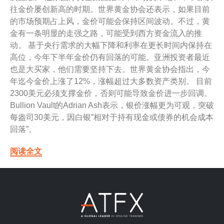
往金价屡创新高的时期。世界黄金协会还表示，如果目前
的市场预期占上风，金价可能会保持区间波动。不过，黄
金有一条明显的走强之路，可能受到西方资金流入的推
动。 基于央行需求的大幅下降和利率在更长时间内保持在
高位，今年下半年金价仍有回落的可能。亚洲投资者最近
也是大买家，他们需要坚持下去。世界黄金协会指出，今
年迄今金价上涨了12%，涨幅超过大多数资产类别。 目前
2300美元必须支撑金价，否则可能导致金价进一步回调。
Bullion Vault的Adrian Ash表示，银价涨幅更为可观，突破
每盎司30美元，因白银”相对于持有现金或债券的机会成本
回落”。
阅读全文