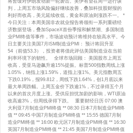
将暂缓对伊朗发动新一轮袭击。美伊有望在周一进行谈
判，上周五市场风险偏好继续改善，叠加科技股财报的
利好而收高，美元延续收低，黄金和原油则涨跌不一。 *
今日关注：本周美国非农就业报告将领衔一系列重磅经
济数据登场，叠加SpaceX首份季报和解禁潮、多国制造
业PMI终值等事件，市场波动预计将维持在较高水平。今
日主要关注美国7月ISM制造业PMI： 预计将回升至
54（前值53.3），投资者将借此评估美国制造业在当前
利率环境下的韧性。 全球市场回顾： 美国股市上周五
收高，受亚马逊飙升逾15%提振。标普500指数周线上涨
1.05%，纳指上涨1.59%，道指上涨1%。美元指数周五
下跌0.19%，报99.812，周线下跌1.64%，创1月底以来
最大单周跌幅。上周五金价下跌逾1%，不过录得五个月
以来的首次月度上涨。受供应担忧加剧的影响，WTI原油
收高逾3%，但周线录得下跌。 重要财经日历 07:00 澳
大利亚7月制造业PMI终值 ** 08:30 日本7月制造业PMI终
值 ** 09:45 中国7月制造业PMI终值 ** 15:55 德国7月制
造业PMI终值 ** 16:00 欧元区7月制造业PMI终值 ** 16:30
英国7月制造业PMI终值 ** 21:45 美国7月制造业PMI终值