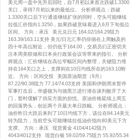
美元周一盘中先升后回吐，自7月初以来首次跌破1.3300
关口，录得7月初以来的最低位。 分析师观点：跌破
1.3300关口后下行通道继续扩张的同时，空头可能继续
拉低汇价指向1.3250，如果跌破意味着进入6月下旬低位
区间。 方向：承压 美元兑日元 164.02/164.29阻力
163.39/163.11支持 美元/日元汇率仍徘徊在上周触及的
四十年高位附近，但仍低于164.00，交易员们正密切关
注本周美联储和日本央行政策会议等带来的指引。 分析
师观点：汇价继续在高位窄幅区间内整理，关键阻力维
持在164关口之上，支撑则在10日均线所在的163.10附
近。 方向：区间交投 美国原油期货（9月）
87.22/90.38阻力 77.14/74.03支持 美国和伊朗周末暂停
军事打击后，华盛顿为与德黑兰进行潜在谈判敞开了大
门，暂时缓解了供应方面的担忧。原油价格延续上周五
的回落势头，创近两个月最大单日跌幅。 分析师观点：
油价昨日大跌后来到了10日均线下方，该位在84.14美元
转为阻力，当前空头可能继续拉低油价指向80美元下方
支撑。 方向：承压 现货黄金 4104/4142阻力
4043/4012支持 现货白银 59.02/59.75阻力 55.92/55.34