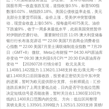
国股市周一收盘涨跌互现，道指收涨0.5%，标普500指
数涨0.02%，纳指跌0.18%。美国公债收益率走低，美元
兑部分主要货币回落。金价上涨，受美伊冲突暂缓推
动，现货金收盘上涨0.56%，报每盎司4075美元。油价
下跌逾9%，收于一周多来最低水平，此前美国突然暂停
对伊朗的空袭行动。 重要财经日历 11:05 澳大利亚储备
银行行长布洛克讲话 *** 22:00 美国7月咨商会消费者信
心指数 ** 22:00 美国7月里士满联储制造业指数 ** 7月29
日（GMT+8） 微软、Meta公布财报 *** 04:30 API原油库
存变动 *** 09:30 澳大利亚6月CPI ** 20:30 EIA原油库存
变动 ** 【20260728 行情分析】 欧元兑美元
1.1408/1.1422阻力 1.1362/1.1348支持 欧元/美元周一突
破1.1400关口后回落收跌，投资者正密切关注中东冲突
的进展，暂时为欧元提供部分支撑。 分析师观点：汇价
连跌后来到了上周主要低点处，日内是否守住低位范围
决定短线信号是否能改善，暂时关注在1.1360至10日均
线的1.1400关口范围内的交投。 方向：低位区间整理
英镑兑美元 1.3350/1.3399阻力 1.3251/1.3203支持 英镑/