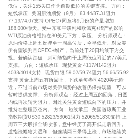
低位，关注155关口作为前期低位的关键支撑。 方向：
短线承压 美国原油期货（9月） 83.44/87.31阻力
77.19/74.07支持 OPEC+同意将9月份的产量增加
188,000桶/天。受中东和平谈判和欧佩克+增产的影响，
WTI原油价格维持在80美元下方，承压。 分析师观点：
原油价格上周五反弹至一周高位后，今早低开。对应美
伊有望谈判且OPEC+增产，当前处于20日均线下方交
投。若确认跌破，则可能指向于上周低位附近的77美元
支撑。 方向：短线承压 现货黄金 4117/4142阻力
4038/4014支持 现货白银 59.02/59.74阻力 56.66/55.92
支持 黄金上周五有所回吐，下跌至每盎司4020美元附
近，不过当前市场对美伊局势的改善仍保持观望，可以
暂时提供支撑。 分析师观点：经过上周五的回落，日图
均线再次转为阻力，因此关注黄金短线向下的压力，并
维持在整理形态内。 方向：短线承压 美国道琼斯工业
指数期货US30 52823/53061阻力 52065/51830支持 上
周五三大股指全线收涨，盘中经历了高开低走后回升。
道指涨幅较为温和，但连续两日录得上涨，市场继续关