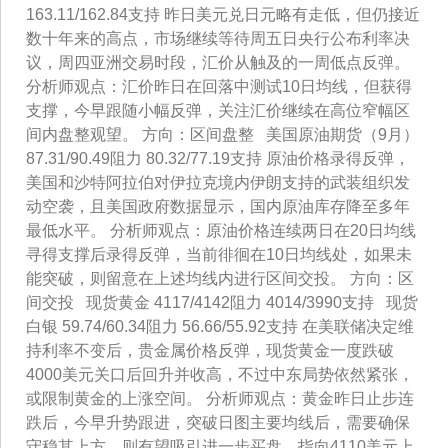
163.11/162.84支持 昨日美元兑日元略有走低，但仍接近
数十年来的高点，市场继续等待周五日央行公布利率决
议，周四亚洲交易时段，汇价从触及的一周低点反弹。
分析师观点：汇价昨日在回落中测试10日均线，但获得
支撑，今早跟随小幅反弹，关注汇价继续在高位窄幅区
间内盘整观望。 方向：区间盘整 美国原油期货（9月）
87.31/90.49阻力 80.32/77.19支持 原油价格录得反弹，
美国和沙特阿拉伯对伊拉克境内伊朗支持的武装组织发
动空袭，且美国政府数据显示，国内原油库存降至多年
最低水平。 分析师观点：原油价格连续两日在20日均线
寻得支撑后录得反弹，当前徘徊在10日均线处，如果未
能突破，则留意在上述均线内进行区间交投。 方向：区
间交投 现货黄金 4117/4142阻力 4014/3990支持 现货
白银 59.74/60.34阻力 56.66/55.92支持 在美联储决定维
持利率不变后，贵金属价格反弹，现货黄金一度跌破
4000美元关口后回升并收高，不过中东局势依然紧张，
或限制黄金的上涨空间。 分析师观点：黄金昨日止步连
跌后，今早升势跟进，突破日图主要均线后，需要确保
守稳其上方，则有望吸引进一步买盘，指向4110美元上