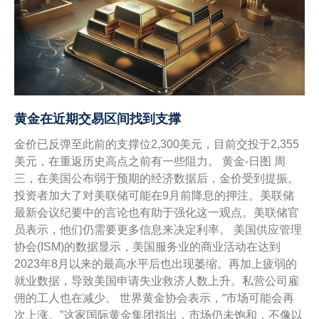
黄金在近期交易区间找到支撑
金价已反弹至此前的支撑位2,300美元，目前交投于2,355
美元，在重返历史高点之前有一些阻力。 黄金-日图 周
三，在美国公布弱于预期的经济数据后，金价受到提振。
投资者加大了对美联储可能在9月前降息的押注。美联储
最新会议纪要中的言论也有助于强化这一观点。美联储官
员表示，他们仍需要更多信息来决定利率。 美国供应管理
协会(ISM)的数据显示，美国服务业的商业活动在达到
2023年8月以来的最高水平后也出现萎缩。再加上疲弱的
就业数据，导致美国申请失业救济人数上升。私营公司雇
佣的工人也在减少。 世界黄金协会表示，“市场可能会再
次上涨。”这家国际黄金集团指出，市场仍未饱和，不像以