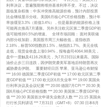
利率决议，普遍预期将维持基准利率不变。不过，决议
面临复杂权衡：中东冲突推高能源价格，预计内部投票
比会继续显示分歧。美国6月核心PCE价格指数，预计年
率放缓至3.3%（前值3.4%），但是最新的能源价格上涨
可能再次推高7月通胀。另外关注欧元区第二季度GDP初
值可能维持0.5%的增速。 全球市场回顾： 面对美联储
内部分歧加剧，美国股市周三大幅收低，道指收跌
2.18%，标普500指数跌1.5%，纳指跌1.7%。美元全线
走低，现货金收盘上涨0.94%，报每盎司4064.98美元，
盘中一度触及4116.26美元，为7月23日以来最高。国际
油价止步三日连跌，因伊朗突袭美军基地后特朗普再次
威胁袭击伊朗。 重要财经日历 苹果、亚马逊公布财报
*** 16:00 德国第二季度GDP初值 *** 17:00 欧元区第二季
度GDP初值 *** 17:00 欧元区6月失业率 *** 19:00 英国央
行利率决议及会议纪要 *** 20:00 德国7月CPI ** 20:30 美
国6月核心PCE价格指数 *** 20:30 美国第二季度GDP初
值 *** 20:30 美国首次申请失业救济人数 *** 21:15 英国央
行行长贝利讲话 *** 7月31日（GMT+8） 07:30 日本6月