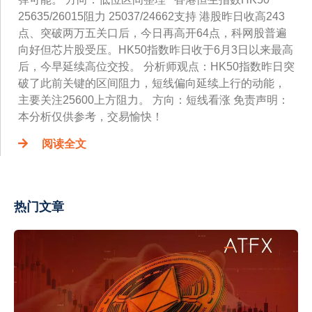
25635/26015阻力 25037/24662支持 港股昨日收高243
点、突破两万五关口后，今日再高开64点，科网股普遍
向好但芯片股受压。HK50指数昨日收于6月3日以来最高
后，今早延续高位交投。 分析师观点：HK50指数昨日突
破了此前关键的区间阻力，短线偏向延续上行的动能，
主要关注25600上方阻力。 方向：短线看涨 免责声明：
本分析仅供参考，交易愉快！
阅读全文
热门文章