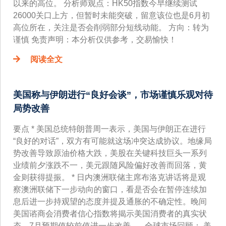
以来的高位。 分析师观点：HK50指数今早继续测试
26000关口上方，但暂时未能突破，留意该位也是6月初
高位所在，关注是否会削弱部分短线动能。 方向：转为
谨慎 免责声明：本分析仅供参考，交易愉快！
阅读全文
美国称与伊朗进行“良好会谈”，市场谨慎乐观对待
局势改善
要点 * 美国总统特朗普周一表示，美国与伊朗正在进行
“良好的对话”，双方有可能就这场冲突达成协议。地缘局
势改善导致原油价格大跌，美股在关键科技巨头一系列
业绩前夕涨跌不一，美元跟随风险偏好改善而回落，黄
金则获得提振。 * 日内澳洲联储主席布洛克讲话将是观
察澳洲联储下一步动向的窗口，看是否会在暂停连续加
息后进一步持观望的态度并提及通胀的不确定性。晚间
美国谘商会消费者信心指数将揭示美国消费者的真实状
态，7月预期值较前值进一步改善。 全球市场回顾： 美