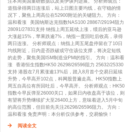
注本周美国重磅数据以及美伊谈判进展。 分析师观点：
道指录得两日连涨后，站上日图主要均线，在守稳的情
况下，聚焦上周高位在52900附近的关键阻力。 方向：
温和看涨 美国纳斯达克指数NAS100 28867/29194阻力
28091/27831支持 纳指上周五延续上涨，绩后的亚马逊
大涨超15%，苹果跌逾7%，纳指一度回吐后收高，录得
两日连涨。 分析师观点：纳指上周五尾盘停留在了10日
均线附近，日内是否跌破或守住该位支撑，将决定短线
的走势，聚焦美国ISM制造业PMI的指引。 方向：温和看
涨 香港恒生指数HK50 26298/26596阻力 25632/25330
支持 港股在7月累涨逾13%后，踏入8月首个交易日延续
升势，今早高开102点，科网股普遍走高。HK50指数上
周五自高位有所回吐后，今早高开。 分析师观点：HK50
指数今早反弹至26000关口，如果日内收盘高于该位，则
有望将升势继续扩大至26400上方，意味着进入5月中旬
的高位范围，但目前先关注26298/26596阻力。 方向：
温和看涨 免责声明：本分析仅供参考，交易愉快！
阅读全文