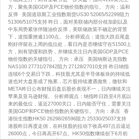
方，聚焦美国GDP及PCE物价指数的指引。 方向：温和
反弹 美国道琼斯工业指数期货US30 52065/52299阻力
51306/51075支持 昨日，面对美联储内部分歧加剧以及
中东局势紧张伴随油价反弹，美联储政策不确定的背景
下，道指重挫逾1100点。 分析师观点：道指大跌后尾盘
刚好停留在上周的低位处，看日内是否继续守在51500上
方，则有望缓和跌势，并继续关注日内美国GDP及PCE
物价指数的关键指引。 方向：承压 美国纳斯达克指数
NAS100 27731/27842阻力 27128/27010支持 昨日纳指
连续6个交易日下跌，科技股尤其是半导体板块的持续低
迷也对大盘形成了拖累，芯片股持续遭遇抛售，微软和
META昨日公布财报后盘后股价表现不一，日内继续关注
苹果及亚马逊财报。 分析师观点：纳指昨日跌至4月底以
来的最低位，逼近27000关口，日内能否守住，需要关注
美国GDP和PCE物价指数的关键指引。 方向：承压 香
港恒生指数HK50 26298/26596阻力 25330/25037支持
港股昨日再度走俏，在科技股的拉动下收高497点后逼近
26000点，今日再高开67点。HK50指数继续创下6月初