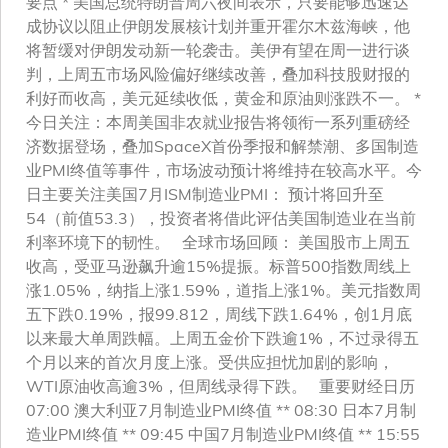
要点 * 美国总统特朗普周六夜间表示，只要能够迅速达
成协议以阻止伊朗发展核计划并重开霍尔木兹海峡，他
将暂缓对伊朗发动新一轮袭击。美伊有望在周一进行谈
判，上周五市场风险偏好继续改善，叠加科技股财报的
利好而收高，美元延续收低，黄金和原油则涨跌不一。 *
今日关注：本周美国非农就业报告将领衔一系列重磅经
济数据登场，叠加SpaceX首份季报和解禁潮、多国制造
业PMI终值等事件，市场波动预计将维持在较高水平。今
日主要关注美国7月ISM制造业PMI： 预计将回升至
54（前值53.3），投资者将借此评估美国制造业在当前
利率环境下的韧性。 全球市场回顾： 美国股市上周五
收高，受亚马逊飙升逾15%提振。标普500指数周线上
涨1.05%，纳指上涨1.59%，道指上涨1%。美元指数周
五下跌0.19%，报99.812，周线下跌1.64%，创1月底
以来最大单周跌幅。上周五金价下跌逾1%，不过录得五
个月以来的首次月度上涨。受供应担忧加剧的影响，
WTI原油收高逾3%，但周线录得下跌。 重要财经日历
07:00 澳大利亚7月制造业PMI终值 ** 08:30 日本7月制
造业PMI终值 ** 09:45 中国7月制造业PMI终值 ** 15:55