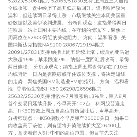
52823/53061阻力 52065/51830支持 上周五三大股指
全线收涨，盘中经历了高开低走后回升。道指涨幅较为
温和，但连续两日录得上涨，市场继续关注本周美国重
磅数据以及美伊谈判进展。 分析师观点：道指录得两日
连涨后，站上日图主要均线，在守稳的情况下，聚焦上
周高位在52900附近的关键阻力。 方向：温和看涨 美
国纳斯达克指数NAS100 28867/29194阻力
28091/27831支持 纳指上周五延续上涨，绩后的亚马逊
大涨超15%，苹果跌逾7%，纳指一度回吐后收高，录得
两日连涨。 分析师观点：纳指上周五尾盘停留在了10日
均线附近，日内是否跌破或守住该位支撑，将决定短线
的走势，聚焦美国ISM制造业PMI的指引。 方向：温和看
涨 香港恒生指数HK50 26298/26596阻力
25632/25330支持 港股在7月累涨逾13%后，踏入8月
首个交易日延续升势，今早高开102点，科网股普遍走
高。HK50指数上周五自高位有所回吐后，今早高开。
分析师观点：HK50指数今早反弹至26000关口，如果日
内收盘高于该位，则有望将升势继续扩大至26400上
方，意味着进入5月中旬的高位范围，但目前先关注