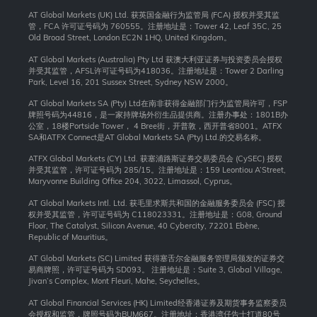
AT Global Markets (UK) Ltd. 获英国金融行为监管局 (FCA) 授权并受其监
管，FCA 许可证号码为 760555。注册地址是：Tower 42, Leaf 35C, 25
Old Broad Street, London EC2N 1HQ, United Kingdom。
AT Global Markets (Australia) Pty Ltd 获澳大利亚证券与投资委员会授权
并受其监管，AFSL许可证号码为418036。注册地址是：Tower 2 Darling
Park, Level 16, 201 Sussex Street, Sydney NSW 2000
。
AT Global Markets SA (Pty) Ltd在南非获得金融部门行为监管局许可，FSP
牌照号码为44816，是一家持牌场外衍生品提供商。注册办事处：1801B办
公室，18楼Portside Tower， 4 Bree街，开普敦，西开普省8001。ATFX
SA和ATFX Connect是AT Global Markets SA (Pty) Ltd.的交易名称。
ATFX Global Markets (CY) Ltd. 获塞浦路斯证券交易委员会 (CySEC) 授权
并受其监管，许可证号码为 285/15。注册地址是：159 Leontiou A’Street,
Maryvonne Building Office 204, 3022, Limassol, Cyprus。
AT Global Markets Intl. Ltd. 获毛里求斯共和国的金融服务委员会 (FSC) 授
权并受其监管，许可证号码为 C118023331。注册地址是：G08, Ground
Floor, The Catalyst, Silicon Avenue, 40 Cybercity, 72201 Ebène,
Republic of Mauritius。
AT Global Markets (SC) Limited 获得塞舌尔金融服务管理局颁发的证券交
易商牌照，许可证号码为 SD093。 注册地址是：Suite 3, Global Village,
Jivan’s Complex, Mont Fleuri, Mahe, Seychelles。
AT Global Financial Services (HK) Limited经香港证券及期货事务监察委员
会授权和监管，牌照号码为BUM667。注册地址：香港湾仔告士打道80号