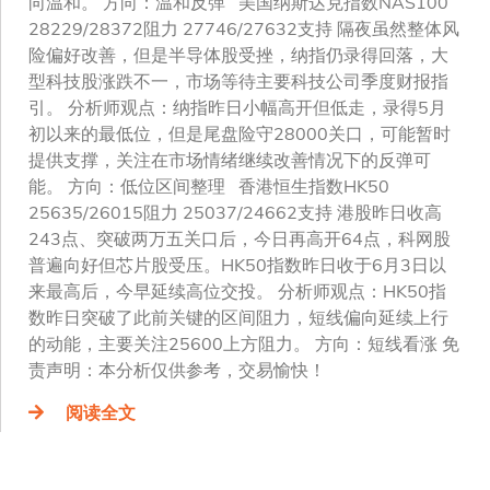
向温和。 方向：温和反弹 美国纳斯达克指数NAS100
28229/28372阻力 27746/27632支持 隔夜虽然整体风
险偏好改善，但是半导体股受挫，纳指仍录得回落，大
型科技股涨跌不一，市场等待主要科技公司季度财报指
引。 分析师观点：纳指昨日小幅高开但低走，录得5月
初以来的最低位，但是尾盘险守28000关口，可能暂时
提供支撑，关注在市场情绪继续改善情况下的反弹可
能。 方向：低位区间整理 香港恒生指数HK50
25635/26015阻力 25037/24662支持 港股昨日收高
243点、突破两万五关口后，今日再高开64点，科网股
普遍向好但芯片股受压。HK50指数昨日收于6月3日以
来最高后，今早延续高位交投。 分析师观点：HK50指
数昨日突破了此前关键的区间阻力，短线偏向延续上行
的动能，主要关注25600上方阻力。 方向：短线看涨 免
责声明：本分析仅供参考，交易愉快！
阅读全文