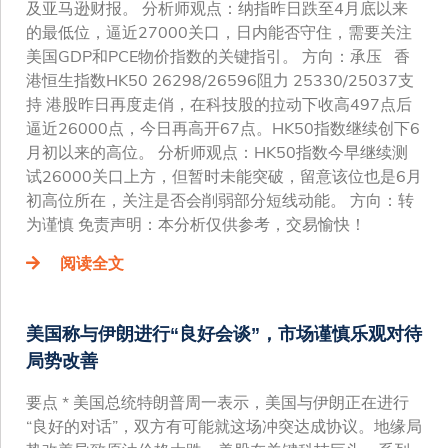
及亚马逊财报。 分析师观点：纳指昨日跌至4月底以来
的最低位，逼近27000关口，日内能否守住，需要关注
美国GDP和PCE物价指数的关键指引。 方向：承压 香
港恒生指数HK50 26298/26596阻力 25330/25037支
持 港股昨日再度走俏，在科技股的拉动下收高497点后
逼近26000点，今日再高开67点。HK50指数继续创下6
月初以来的高位。 分析师观点：HK50指数今早继续测
试26000关口上方，但暂时未能突破，留意该位也是6月
初高位所在，关注是否会削弱部分短线动能。 方向：转
为谨慎 免责声明：本分析仅供参考，交易愉快！
阅读全文
美国称与伊朗进行“良好会谈”，市场谨慎乐观对待
局势改善
要点 * 美国总统特朗普周一表示，美国与伊朗正在进行
“良好的对话”，双方有可能就这场冲突达成协议。地缘局