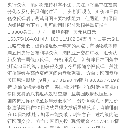
央行决议，预计将维持利率不变，关注点将集中在投票
分化以及行长贝利的讲话上。 分析师观点：汇价昨日自
低位反弹后，测试日图主要均线阻力，但遇阻，如果日
内维持阻力下方，则可能回吐部分涨幅并重新指向
1.3300关口。 方向：反弹遇阻 美元兑日元
163.75/164.01阻力 163.11/162.84支持 昨日美元兑日
元略有走低，但仍接近数十年来的高点，市场继续等待
周五日央行公布利率决议，周四亚洲交易时段，汇价从
触及的一周低点反弹。 分析师观点：汇价昨日在回落中
测试10日均线，但获得支撑，今早跟随小幅反弹，关注
汇价继续在高位窄幅区间内盘整观望。 方向：区间盘整
美国原油期货（9月） 87.31/90.49阻力 80.32/77.19支
持 原油价格录得反弹，美国和沙特阿拉伯对伊拉克境内
伊朗支持的武装组织发动空袭，且美国政府数据显示，
国内原油库存降至多年最低水平。 分析师观点：原油价
格连续两日在20日均线寻得支撑后录得反弹，当前徘徊
在10日均线处，如果未能突破，则留意在上述均线内进
行区间交投。 方向：区间交投 现货黄金 4117/4142阻