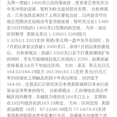
元周一突破1.1400关口后回落收跌，投资者正密切关注
中东冲突的进展，暂时为欧元提供部分支撑。 分析师观
点：汇价连跌后来到了上周主要低点处，日内是否守住
低位范围决定短线信号是否能改善，暂时关注在1.1360
至10日均线的1.1400关口范围内的交投。 方向：低位
区间整理 英镑兑美元 1.3350/1.3399阻力
1.3251/1.3203支持 英镑/美元周一盘中先升后回吐，自
7月初以来首次跌破1.3300关口，录得7月初以来的最低
位。 分析师观点：跌破1.3300关口后下行通道继续扩张
的同时，空头可能继续拉低汇价指向1.3250，如果跌破
意味着进入6月下旬低位区间。 方向：承压 美元兑日元
164.02/164.29阻力 163.39/163.11支持 美元/日元汇
率仍徘徊在上周触及的四十年高位附近，但仍低于
164.00，交易员们正密切关注本周美联储和日本央行政
策会议等带来的指引。 分析师观点：汇价继续在高位窄
幅区间内整理，关键阻力维持在164关口之上，支撑则
在10日均线所在的163.10附近。 方向：区间交投 美国
原油期货（9月） 87.22/90.38阻力 77.14/74.03支持
美国和伊朗周末暂停军事打击后，华盛顿为与德黑兰进