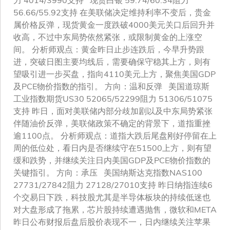
力 4014/3990支持 现货白银 59.74/60.34阻力
56.66/55.92支持 在美联储决定维持利率不变后，贵金
属价格反弹，现货黄金一度跌破4000美元关口后回升并
收高，不过中东局势依然紧张，或限制黄金的上涨空
间。 分析师观点：黄金昨日止步连跌后，今早升势跟
进，突破日图主要均线后，需要确保守稳其上方，则有
望吸引进一步买盘，指向4110美元上方，聚焦美国GDP
及PCE物价指数的指引。 方向：温和反弹 美国道琼斯
工业指数期货US30 52065/52299阻力 51306/51075
支持 昨日，面对美联储内部分歧加剧以及中东局势紧张
伴随油价反弹，美联储政策不确定的背景下，道指重挫
逾1100点。 分析师观点：道指大跌后尾盘刚好停留在上
周的低位处，看日内是否继续守在51500上方，则有望
缓和跌势，并继续关注日内美国GDP及PCE物价指数的
关键指引。 方向：承压 美国纳斯达克指数NAS100
27731/27842阻力 27128/27010支持 昨日纳指连续6
个交易日下跌，科技股尤其是半导体板块的持续低迷也
对大盘形成了拖累，芯片股持续遭遇抛售，微软和META
昨日公布财报后盘后股价表现不一，日内继续关注苹果