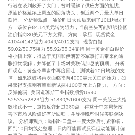
行潜在谈判敞开了大门，暂时缓解了供应方面的担忧。
原油价格延续上周五的回落势头，创近两个月最大单日
跌幅。 分析师观点：油价昨日大跌后来到了10日均线下
方，该位在84.14美元转为阻力，当前空头可能继续拉低
油价指向80美元下方支撑。 方向：承压 现货黄金
4104/4142阻力 4043/4012支持 现货白银
59.02/59.75阻力 55.92/55.34支持 周一黄金和白银价
格小幅上涨，得益于美国和伊朗暂停军事打击带来的通
胀担忧缓解，并降低了市场对美联储加息的预期。 分析
师观点：黄金今早盘中再度回吐，测试着10日均线的支
撑，如果跌破将再次面临指向4000美元关口的压力，如
果获得支撑则有望重新试探4100美元上方阻力。 方向：
反弹偏弱 美国道琼斯工业指数期货US30
52533/52823阻力 51830/51600支持 周一美股三大指
数涨跌不一，道指反弹超过260点，得益于中东局势改
善下市场风险偏好有所回归，并等待晚些时候美联储决
议。 分析师观点：道指昨日盘中一度大涨后削减涨幅，
回到10日均线处整理，日内可能再试反弹但动能预计偏