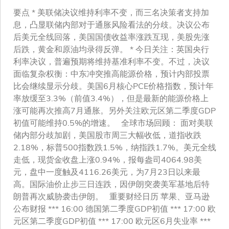
要点 * 美联储决议维持利率不变，而三名决策者支持加
息，凸显联储内部对于通胀风险看法的分歧。决议公布
后美元全线回落，美国国债收益率涨跌互现，美股先涨
后跌，黄金和原油均录得反弹。 * 今日关注：英国央行
利率决议，普遍预期将维持基准利率不变。不过，决议
面临复杂权衡：中东冲突推高能源价格，预计内部投票
比会继续显示分歧。美国6月核心PCE价格指数，预计年
率放缓至3.3%（前值3.4%），但是最新的能源价格上
涨可能再次推高7月通胀。另外关注欧元区第二季度GDP
初值可能维持0.5%的增速。 全球市场回顾： 面对美联
储内部分歧加剧，美国股市周三大幅收低，道指收跌
2.18%，标普500指数跌1.5%，纳指跌1.7%。美元全线
走低，现货金收盘上涨0.94%，报每盎司4064.98美
元，盘中一度触及4116.26美元，为7月23日以来最
高。国际油价止步三日连跌，因伊朗突袭美军基地后特
朗普再次威胁袭击伊朗。 重要财经日历 苹果、亚马逊
公布财报 *** 16:00 德国第二季度GDP初值 *** 17:00 欧
元区第二季度GDP初值 *** 17:00 欧元区6月失业率 ***