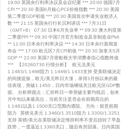
19:00 英国央行利率决议及会议纪要 *** 20:00 德国7月
CPI ** 20:30 美国6月核心PCE价格指数 *** 20:30 美国
第二季度GDP初值 *** 20:30 美国首次申请失业救济人
数 *** 21:15 英国央行行长贝利讲话 *** 7月31日
（GMT+8） 07:30 日本6月失业率 ** 09:30 澳大利亚第
二季度PPI ** 09:30 中国7月官方制造业及非制造业PMI
** 11:00 日本央行利率决议 *** 14:30 日本央行新闻发
布会 *** 17:00 欧元区7月CPI初值 *** 20:30 加拿大5月
GDP ** 22:00 美国7月密歇根大学消费者信心指数终值
*** 【20260730 行情分析】 欧元兑美元
1.1483/1.1498阻力 1.1449/1.1433支持 受美联储决定
的间接提振，欧元/美元昨日大涨，录得3月份以来的最
佳表现，突破1.1450，日内市场继续关注欧元区GDP数
据。 分析师观点：汇价昨日一举突破主要均线后，创本
月中旬以来最高位，当前关注是否会在前期高位的
1.1482以及1.1500关口范围内遇阻。 方向：留意前期
阻力 英镑兑美元 1.3460/1.3510阻力 1.3300/1.3251
支持 英镑/美元在美联储决定维持利率不变后扭转了早盘
跌势，一度逼近1.3360关口，随后有所回落。日内英国