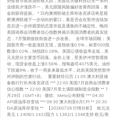
势改善导致原油价格大跌，美股在关键科技巨头一系列
业绩前夕涨跌不一，美元跟随风险偏好改善而回落，黄
金则获得提振。 * 日内澳洲联储主席布洛克讲话将是观
察澳洲联储下一步动向的窗口，看是否会在暂停连续加
息后进一步持观望的态度并提及通胀的不确定性。晚间
美国谘商会消费者信心指数将揭示美国消费者的真实状
态，7月预期值较前值进一步改善。 全球市场回顾： 美
国股市周一收盘涨跌互现，道指收涨0.5%，标普500指
数涨0.02%，纳指跌0.18%。美国公债收益率走低，美
元兑部分主要货币回落。金价上涨，受美伊冲突暂缓推
动，现货金收盘上涨0.56%，报每盎司4075美元。油价
下跌逾9%，收于一周多来最低水平，此前美国突然暂停
对伊朗的空袭行动。 重要财经日历 11:05 澳大利亚储
备银行行长布洛克讲话 *** 22:00 美国7月咨商会消费者
信心指数 ** 22:00 美国7月里士满联储制造业指数 ** 7
月29日（GMT+8） 微软、Meta公布财报 *** 04:30
API原油库存变动 *** 09:30 澳大利亚6月CPI ** 20:30
EIA原油库存变动 ** 【20260728 行情分析】 欧元兑
美元 1.1408/1.1422阻力 1.1362/1.1348支持 欧元/美