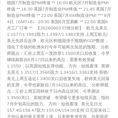
德国7月制造业PMI终值 ** 16:00 欧元区7月制造业PMI
终值 ** 16:30 英国7月制造业PMI终值 ** 21:45 美国7月
制造业PMI终值 ** 22:00 美国7月ISM制造业PMI *** 8月
4日（GMT+8） 20:30 美国6月贸易帐 ** 22:00 美国6
月工厂订单 ** 【20260803 行情分析】 欧元兑美元
1.1577/1.1592阻力 1.1497/1.1483支持 上周五欧元/
美元先跌后反弹，欧元区和德国强于预期的GDP数据，
强化了市场对欧洲央行今年可能再次加息的预期。 分析
师观点：汇价上周五一度跌穿1.1500关口后收复，今早
继续刷新自6月17日以来的高位，需要有效突破
1.1550，以巩固短线反弹动能。 方向：短线看涨 英镑
兑美元 1.3517/1.3560阻力 1.3416/1.3382支持 英镑/
美元上周五逼近1.3400关口后收复失地，获得美元回落
的支撑，今早也刷新自7月16日以来的高位。 分析师观
点：汇价上周五同样收于日内高位区间，今早测试
1.3500关口。若能突破，有望吸引更多短线买盘，指向
7月中旬高位的阻力。 方向：短线看涨 美元兑日元
157.40/158.47阻力 155.04/154.00支持 日元迎来自二
月份以来的最大周度上涨，日本财务省宣布，与美国进