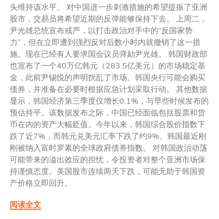
头维持该水平。 对中国进一步刺激措施的希望提振了亚洲
股市，交易员将希望近期的反弹能够保持下去。 上周二，
尹光雄总统宣布戒严，以打击政治对手中的“反国家势
力”，但在立即遭到强烈反对后数小时内就撤销了这一措
施。现在已经有人要求国会议员弹劾尹光雄。 韩国财政部
也宣布了一个40万亿韩元（283.5亿美元）的市场稳定基
金，此前尹锡悦的声明扰乱了市场。韩国央行可能会购买
债券，并准备在必要时根据应急计划采取行动。 其他数据
显示，韩国经济第三季度仅增长0.1%，与早些时候发布的
预估持平。该数据发布之际，中国已经面临包括股票和货
币在内的资产大幅贬值。今年以来，韩国综合股价指数下
跌了近7%，而韩元兑美元汇率下跌了约9%。韩国最近刚
刚被纳入富时罗素的全球政府债券指数。 对韩国政治动荡
可能带来的溢出效应的担忧，令投资者对整个亚洲市场保
持谨慎态度。美国股市连续两天下跌，可能无助于韩国资
产价格立即回升。
阅读全文