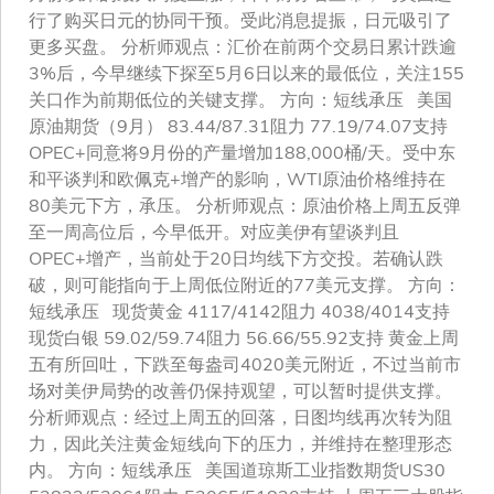
行了购买日元的协同干预。受此消息提振，日元吸引了
更多买盘。 分析师观点：汇价在前两个交易日累计跌逾
3%后，今早继续下探至5月6日以来的最低位，关注155
关口作为前期低位的关键支撑。 方向：短线承压 美国
原油期货（9月） 83.44/87.31阻力 77.19/74.07支持
OPEC+同意将9月份的产量增加188,000桶/天。受中东
和平谈判和欧佩克+增产的影响，WTI原油价格维持在
80美元下方，承压。 分析师观点：原油价格上周五反弹
至一周高位后，今早低开。对应美伊有望谈判且
OPEC+增产，当前处于20日均线下方交投。若确认跌
破，则可能指向于上周低位附近的77美元支撑。 方向：
短线承压 现货黄金 4117/4142阻力 4038/4014支持
现货白银 59.02/59.74阻力 56.66/55.92支持 黄金上周
五有所回吐，下跌至每盎司4020美元附近，不过当前市
场对美伊局势的改善仍保持观望，可以暂时提供支撑。
分析师观点：经过上周五的回落，日图均线再次转为阻
力，因此关注黄金短线向下的压力，并维持在整理形态
内。 方向：短线承压 美国道琼斯工业指数期货US30