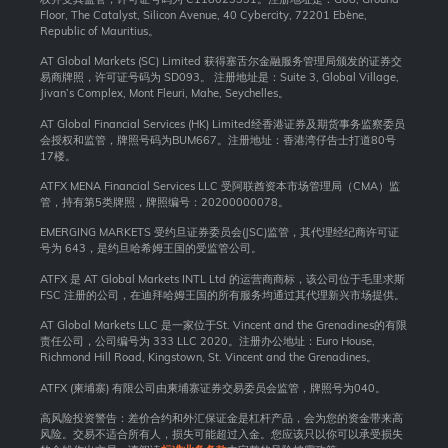
Floor, The Catalyst, Silicon Avenue, 40 Cybercity, 72201 Ebène,
Republic of Mauritius。
AT Global Markets (SC) Limited 获得塞舌尔金融服务管理局颁发的证券交
易商牌照，许可证号码为 SD093。 注册地址是：Suite 3, Global Village,
Jivan’s Complex, Mont Fleuri, Mahe, Seychelles。
AT Global Financial Services (HK) Limited经香港证券及期货事务监察委员
会授权和监管，牌照号码为BUM667。注册地址：香港湾仔告士打道80号
17楼。
ATFX MENA Financial Services LLC 受阿联酋资本市场管理局（CMA）监
管，持有第5类牌照，牌照编号：20200000078。
EMERGING MARKETS 受约旦证券委员会(JSC)监管，其代理经纪商许可证
号为 643，是约旦哈希姆王国的受监管公司。
ATFX 是 AT Global Markets INTL Ltd 的运营商商标，该公司位于毛里求斯
FSC 注册的公司，在迪拜哈姆王国的所有服务均通过其代理新兴市场提供。
AT Global Markets LLC 是一家位于St. Vincent and the Grenadines的有限
责任公司，公司编号为 333 LLC 2020。注册办公地址：Euro House,
Richmond Hill Road, Kingstown, St. Vincent and the Grenadines。
ATFX (柬埔寨) 有限公司由柬埔寨证券交易委员会监管，牌照号为040。
高风险投资警告：差价合约和外汇保证金是杠杆产品，会为您的资金带来高
风险。交易不适合所有人，损失可能超过入金。您应该只以你可以承受损失