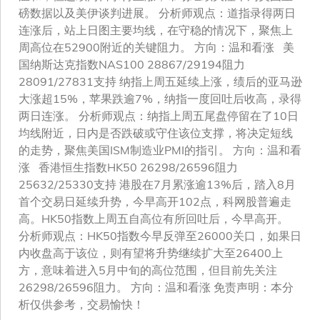
磅数据以及美伊谈判进展。 分析师观点：道指录得两日
连涨后，站上日图主要均线，在守稳的情况下，聚焦上
周高位在52900附近的关键阻力。 方向：温和看涨 美
国纳斯达克指数NAS100 28867/29194阻力
28091/27831支持 纳指上周五延续上涨，绩后的亚马逊
大涨超15%，苹果跌逾7%，纳指一度回吐后收高，录得
两日连涨。 分析师观点：纳指上周五尾盘停留在了10日
均线附近，日内是否跌破或守住该位支撑，将决定短线
的走势，聚焦美国ISM制造业PMI的指引。 方向：温和看
涨 香港恒生指数HK50 26298/26596阻力
25632/25330支持 港股在7月累涨逾13%后，踏入8月
首个交易日延续升势，今早高开102点，科网股普遍走
高。HK50指数上周五自高位有所回吐后，今早高开。
分析师观点：HK50指数今早反弹至26000关口，如果日
内收盘高于该位，则有望将升势继续扩大至26400上
方，意味着进入5月中旬的高位范围，但目前先关注
26298/26596阻力。 方向：温和看涨 免责声明：本分
析仅供参考，交易愉快！