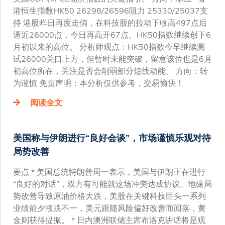
港恒生指数HK50 26298/26596阻力 25330/25037支
持 港股昨日再度走俏，在科技股的拉动下收高497点后
逼近26000点，今日再高开67点。HK50指数继续创下6
月初以来的高位。 分析师观点：HK50指数今早继续测
试26000关口上方，但暂时未能突破，留意该位也是6月
初高位所在，关注是否会削弱部分短线动能。 方向：转
为谨慎 免责声明：本分析仅供参考，交易愉快！
阅读全文
美国称与伊朗进行“良好会谈”，市场谨慎乐观对待
局势改善
要点 * 美国总统特朗普周一表示，美国与伊朗正在进行
“良好的对话”，双方有可能就这场冲突达成协议。地缘局
势改善导致原油价格大跌，美股在关键科技巨头一系列
业绩前夕涨跌不一，美元跟随风险偏好改善而回落，黄
金则获得提振。 * 日内澳洲联储主席布洛克讲话将是观