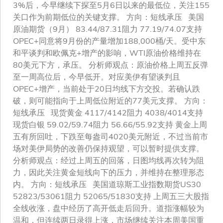
3%后，今早继续下探至5月6日以来的最低位，关注155
关口作为前期低位的关键支撑。 方向：短线承压 美国
原油期货（9月） 83.44/87.31阻力 77.19/74.07支持
OPEC+同意将9月份的产量增加188,000桶/天。受中东
和平谈判和欧佩克+增产的影响，WTI原油价格维持在
80美元下方，承压。 分析师观点：原油价格上周五反弹
至一周高位后，今早低开。对应美伊有望谈判且
OPEC+增产，当前处于20日均线下方交投。若确认跌
破，则可能指向于上周低位附近的77美元支撑。 方向：
短线承压 现货黄金 4117/4142阻力 4038/4014支持
现货白银 59.02/59.74阻力 56.66/55.92支持 黄金上周
五有所回吐，下跌至每盎司4020美元附近，不过当前市
场对美伊局势的改善仍保持观望，可以暂时提供支撑。
分析师观点：经过上周五的回落，日图均线再次转为阻
力，因此关注黄金短线向下的压力，并维持在整理形态
内。 方向：短线承压 美国道琼斯工业指数期货US30
52823/53061阻力 52065/51830支持 上周五三大股指
全线收涨，盘中经历了高开低走后回升。道指涨幅较为
温和，但连续两日录得上涨，市场继续关注本周美国重