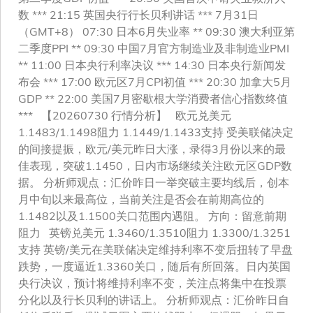
数 *** 21:15 英国央行行长贝利讲话 *** 7月31日
（GMT+8） 07:30 日本6月失业率 ** 09:30 澳大利亚第
二季度PPI ** 09:30 中国7月官方制造业及非制造业PMI
** 11:00 日本央行利率决议 *** 14:30 日本央行新闻发
布会 *** 17:00 欧元区7月CPI初值 *** 20:30 加拿大5月
GDP ** 22:00 美国7月密歇根大学消费者信心指数终值
*** 【20260730 行情分析】 欧元兑美元
1.1483/1.1498阻力 1.1449/1.1433支持 受美联储决定
的间接提振，欧元/美元昨日大涨，录得3月份以来的最
佳表现，突破1.1450，日内市场继续关注欧元区GDP数
据。 分析师观点：汇价昨日一举突破主要均线后，创本
月中旬以来最高位，当前关注是否会在前期高位的
1.1482以及1.1500关口范围内遇阻。 方向：留意前期
阻力 英镑兑美元 1.3460/1.3510阻力 1.3300/1.3251
支持 英镑/美元在美联储决定维持利率不变后扭转了早盘
跌势，一度逼近1.3360关口，随后有所回落。日内英国
央行决议，预计将维持利率不变，关注点将集中在投票
分化以及行长贝利的讲话上。 分析师观点：汇价昨日自