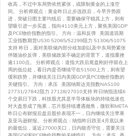
收高，不过中东局势依然紧张，或限制黄金的上涨空
间。 分析师观点：黄金昨日止步连跌后，今早升势跟
进，突破日图主要均线后，需要确保守稳其上方，则有
望吸引进一步买盘，指向4110美元上方，聚焦美国GDP
及PCE物价指数的指引。 方向：温和反弹 美国道琼斯
工业指数期货US30 52065/52299阻力 51306/51075
支持 昨日，面对美联储内部分歧加剧以及中东局势紧张
伴随油价反弹，美联储政策不确定的背景下，道指重挫
逾1100点。 分析师观点：道指大跌后尾盘刚好停留在上
周的低位处，看日内是否继续守在51500上方，则有望
缓和跌势，并继续关注日内美国GDP及PCE物价指数的
关键指引。 方向：承压 美国纳斯达克指数NAS100
27731/27842阻力 27128/27010支持 昨日纳指连续6
个交易日下跌，科技股尤其是半导体板块的持续低迷也
对大盘形成了拖累，芯片股持续遭遇抛售，微软和META
昨日公布财报后盘后股价表现不一，日内继续关注苹果
及亚马逊财报。 分析师观点：纳指昨日跌至4月底以来
的最低位，逼近27000关口，日内能否守住，需要关注
美国GDP和PCE物价指数的关键指引。 方向：承压 香