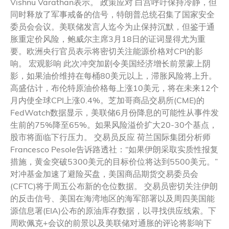
Vishnu Varathan表示。 政策应对 白宫呼吁保持冷静，但
同时释放了军事戒备的信号，特朗普总统召集了国家安全
委员会会议。美联储发言人迄今为止保持沉默，但鉴于通
胀重定价风险，鲍威尔主席3月18日的证词显得尤为重
要。欧洲央行官员表示将密切关注能源价格对CPI的影
响。 宏观影响 此次冲突加剧令美国经济增长前景蒙上阴
影，如果油价维持在每桶80美元以上，滞胀风险将上升。
高盛估计，布伦特原油价格每上涨10美元，将在未来12个
月内使全球CPI上涨0.4%。芝加哥商品交易所(CME)的
FedWatch数据显示，美联储6月份降息的可能性从事件发
生前的75%降至65%。如果风险溢价扩大20-30个基点，
股市将面临下行压力。 交易员反应 荷兰国际集团分析师
Francesco Pesole告诉路透社：“如果伊朗采取实质性报复
措施，黄金突破5300美元的目标价位将达到5500美元。”
对冲基金加速了避险买盘，美国商品期货交易委员会
(CFTC)将于周五公布新的仓位数据。 交易员密切关注伊朗
的反击信号、美国在海湾地区的海军部署以及周四美国能
源信息署(EIA)公布的原油库存数据，以寻找供应线索。下
周欧佩克+会议的前景以及美联储对通胀的评论将影响下