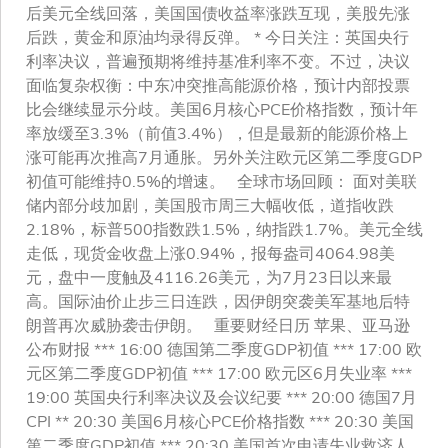
后美元全线回落，美国国债收益率涨跌互现，美股先涨
后跌，黄金和原油均录得反弹。 * 今日关注：英国央行
利率决议，普遍预期将维持基准利率不变。不过，决议
面临复杂权衡：中东冲突推高能源价格，预计内部投票
比会继续显示分歧。美国6月核心PCE价格指数，预计年
率放缓至3.3%（前值3.4%），但是最新的能源价格上
涨可能再次推高7月通胀。另外关注欧元区第二季度GDP
初值可能维持0.5%的增速。 全球市场回顾： 面对美联
储内部分歧加剧，美国股市周三大幅收低，道指收跌
2.18%，标普500指数跌1.5%，纳指跌1.7%。美元全线
走低，现货金收盘上涨0.94%，报每盎司4064.98美
元，盘中一度触及4116.26美元，为7月23日以来最
高。国际油价止步三日连跌，因伊朗突袭美军基地后特
朗普再次威胁袭击伊朗。 重要财经日历 苹果、亚马逊
公布财报 *** 16:00 德国第二季度GDP初值 *** 17:00 欧
元区第二季度GDP初值 *** 17:00 欧元区6月失业率 ***
19:00 英国央行利率决议及会议纪要 *** 20:00 德国7月
CPI ** 20:30 美国6月核心PCE价格指数 *** 20:30 美国
第二季度GDP初值 *** 20:30 美国首次申请失业救济人