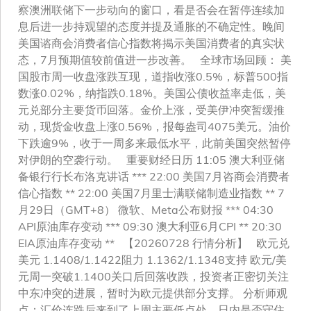
察澳洲联储下一步动向的窗口，看是否会在暂停连续加
息后进一步持观望的态度并提及通胀的不确定性。晚间
美国谘商会消费者信心指数将揭示美国消费者的真实状
态，7月预期值较前值进一步改善。 全球市场回顾： 美
国股市周一收盘涨跌互现，道指收涨0.5%，标普500指
数涨0.02%，纳指跌0.18%。美国公债收益率走低，美
元兑部分主要货币回落。金价上涨，受美伊冲突暂缓推
动，现货金收盘上涨0.56%，报每盎司4075美元。油价
下跌逾9%，收于一周多来最低水平，此前美国突然暂停
对伊朗的空袭行动。 重要财经日历 11:05 澳大利亚储
备银行行长布洛克讲话 *** 22:00 美国7月咨商会消费者
信心指数 ** 22:00 美国7月里士满联储制造业指数 ** 7
月29日（GMT+8） 微软、Meta公布财报 *** 04:30
API原油库存变动 *** 09:30 澳大利亚6月CPI ** 20:30
EIA原油库存变动 ** 【20260728 行情分析】 欧元兑
美元 1.1408/1.1422阻力 1.1362/1.1348支持 欧元/美
元周一突破1.1400关口后回落收跌，投资者正密切关注
中东冲突的进展，暂时为欧元提供部分支撑。 分析师观
点：汇价连跌后来到了上周主要低点处，日内是否守住