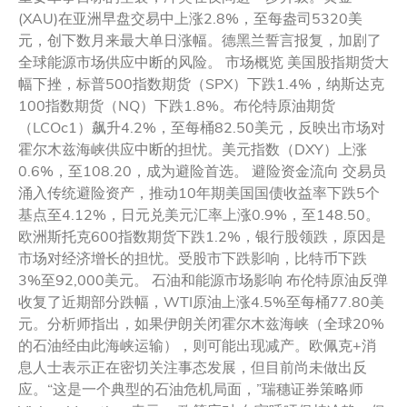
(XAU)在亚洲早盘交易中上涨2.8%，至每盎司5320美
元，创下数月来最大单日涨幅。德黑兰誓言报复，加剧了
全球能源市场供应中断的风险。 市场概览 美国股指期货大
幅下挫，标普500指数期货（SPX）下跌1.4%，纳斯达克
100指数期货（NQ）下跌1.8%。布伦特原油期货
（LCOc1）飙升4.2%，至每桶82.50美元，反映出市场对
霍尔木兹海峡供应中断的担忧。美元指数（DXY）上涨
0.6%，至108.20，成为避险首选。 避险资金流向 交易员
涌入传统避险资产，推动10年期美国国债收益率下跌5个
基点至4.12%，日元兑美元汇率上涨0.9%，至148.50。
欧洲斯托克600指数期货下跌1.2%，银行股领跌，原因是
市场对经济增长的担忧。受股市下跌影响，比特币下跌
3%至92,000美元。 石油和能源市场影响 布伦特原油反弹
收复了近期部分跌幅，WTI原油上涨4.5%至每桶77.80美
元。分析师指出，如果伊朗关闭霍尔木兹海峡（全球20%
的石油经由此海峡运输），则可能出现减产。欧佩克+消
息人士表示正在密切关注事态发展，但目前尚未做出反
应。“这是一个典型的石油危机局面，”瑞穗证券策略师