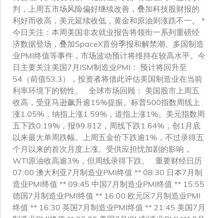
判，上周五市场风险偏好继续改善，叠加科技股财报的
利好而收高，美元延续收低，黄金和原油则涨跌不一。 *
今日关注：本周美国非农就业报告将领衔一系列重磅经
济数据登场，叠加SpaceX首份季报和解禁潮、多国制造
业PMI终值等事件，市场波动预计将维持在较高水平。今
日主要关注美国7月ISM制造业PMI： 预计将回升至
54（前值53.3），投资者将借此评估美国制造业在当前
利率环境下的韧性。 全球市场回顾： 美国股市上周五
收高，受亚马逊飙升逾15%提振。标普500指数周线上
涨1.05%，纳指上涨1.59%，道指上涨1%。美元指数周
五下跌0.19%，报99.812，周线下跌1.64%，创1月底
以来最大单周跌幅。上周五金价下跌逾1%，不过录得五
个月以来的首次月度上涨。受供应担忧加剧的影响，
WTI原油收高逾3%，但周线录得下跌。 重要财经日历
07:00 澳大利亚7月制造业PMI终值 ** 08:30 日本7月制
造业PMI终值 ** 09:45 中国7月制造业PMI终值 ** 15:55
德国7月制造业PMI终值 ** 16:00 欧元区7月制造业PMI
终值 ** 16:30 英国7月制造业PMI终值 ** 21:45 美国7月