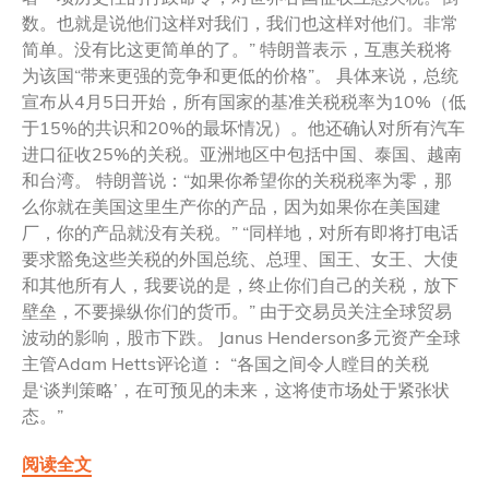
数。也就是说他们这样对我们，我们也这样对他们。非常
简单。没有比这更简单的了。” 特朗普表示，互惠关税将
为该国“带来更强的竞争和更低的价格”。 具体来说，总统
宣布从4月5日开始，所有国家的基准关税税率为10%（低
于15%的共识和20%的最坏情况）。他还确认对所有汽车
进口征收25%的关税。亚洲地区中包括中国、泰国、越南
和台湾。 特朗普说：“如果你希望你的关税税率为零，那
么你就在美国这里生产你的产品，因为如果你在美国建
厂，你的产品就没有关税。” “同样地，对所有即将打电话
要求豁免这些关税的外国总统、总理、国王、女王、大使
和其他所有人，我要说的是，终止你们自己的关税，放下
壁垒，不要操纵你们的货币。” 由于交易员关注全球贸易
波动的影响，股市下跌。 Janus Henderson多元资产全球
主管Adam Hetts评论道： “各国之间令人瞠目的关税
是‘谈判策略’，在可预见的未来，这将使市场处于紧张状
态。”
阅读全文