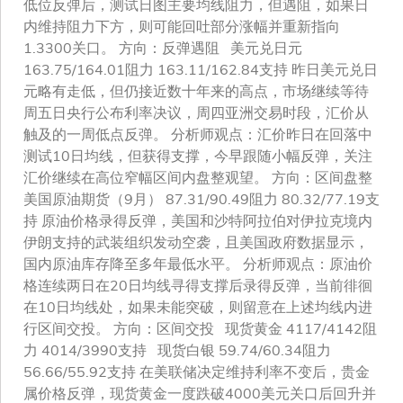
低位反弹后，测试日图主要均线阻力，但遇阻，如果日
内维持阻力下方，则可能回吐部分涨幅并重新指向
1.3300关口。 方向：反弹遇阻 美元兑日元
163.75/164.01阻力 163.11/162.84支持 昨日美元兑日
元略有走低，但仍接近数十年来的高点，市场继续等待
周五日央行公布利率决议，周四亚洲交易时段，汇价从
触及的一周低点反弹。 分析师观点：汇价昨日在回落中
测试10日均线，但获得支撑，今早跟随小幅反弹，关注
汇价继续在高位窄幅区间内盘整观望。 方向：区间盘整
美国原油期货（9月） 87.31/90.49阻力 80.32/77.19支
持 原油价格录得反弹，美国和沙特阿拉伯对伊拉克境内
伊朗支持的武装组织发动空袭，且美国政府数据显示，
国内原油库存降至多年最低水平。 分析师观点：原油价
格连续两日在20日均线寻得支撑后录得反弹，当前徘徊
在10日均线处，如果未能突破，则留意在上述均线内进
行区间交投。 方向：区间交投 现货黄金 4117/4142阻
力 4014/3990支持 现货白银 59.74/60.34阻力
56.66/55.92支持 在美联储决定维持利率不变后，贵金
属价格反弹，现货黄金一度跌破4000美元关口后回升并