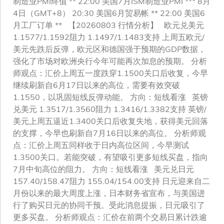
制造业PMI终值 ** 22:00 美国7月ISM制造业PMI *** 8月
4日（GMT+8） 20:30 美国6月贸易帐 ** 22:00 美国6
月工厂订单 ** 【20260803 行情分析】 欧元兑美元
1.1577/1.1592阻力 1.1497/1.1483支持 上周五欧元/
美元先跌后反弹，欧元区和德国强于预期的GDP数据，
强化了市场对欧洲央行今年可能再次加息的预期。 分析
师观点：汇价上周五一度跌穿1.1500关口后收复，今早
继续刷新自6月17日以来的高位，需要有效突破
1.1550，以巩固短线反弹动能。 方向：短线看涨 英镑
兑美元 1.3517/1.3560阻力 1.3416/1.3382支持 英镑/
美元上周五逼近1.3400关口后收复失地，获得美元回落
的支撑，今早也刷新自7月16日以来的高位。 分析师观
点：汇价上周五同样收于日内高位区间，今早测试
1.3500关口。若能突破，有望吸引更多短线买盘，指向
7月中旬高位的阻力。 方向：短线看涨 美元兑日元
157.40/158.47阻力 155.04/154.00支持 日元迎来自二
月份以来的最大周度上涨，日本财务省宣布，与美国进
行了购买日元的协同干预。受此消息提振，日元吸引了
更多买盘。 分析师观点：汇价在前两个交易日累计跌逾