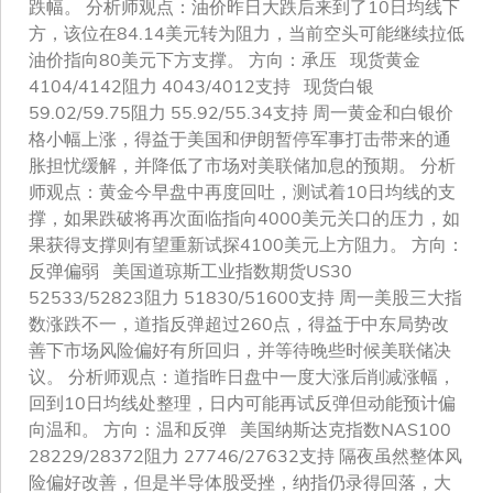
跌幅。 分析师观点：油价昨日大跌后来到了10日均线下
方，该位在84.14美元转为阻力，当前空头可能继续拉低
油价指向80美元下方支撑。 方向：承压 现货黄金
4104/4142阻力 4043/4012支持 现货白银
59.02/59.75阻力 55.92/55.34支持 周一黄金和白银价
格小幅上涨，得益于美国和伊朗暂停军事打击带来的通
胀担忧缓解，并降低了市场对美联储加息的预期。 分析
师观点：黄金今早盘中再度回吐，测试着10日均线的支
撑，如果跌破将再次面临指向4000美元关口的压力，如
果获得支撑则有望重新试探4100美元上方阻力。 方向：
反弹偏弱 美国道琼斯工业指数期货US30
52533/52823阻力 51830/51600支持 周一美股三大指
数涨跌不一，道指反弹超过260点，得益于中东局势改
善下市场风险偏好有所回归，并等待晚些时候美联储决
议。 分析师观点：道指昨日盘中一度大涨后削减涨幅，
回到10日均线处整理，日内可能再试反弹但动能预计偏
向温和。 方向：温和反弹 美国纳斯达克指数NAS100
28229/28372阻力 27746/27632支持 隔夜虽然整体风
险偏好改善，但是半导体股受挫，纳指仍录得回落，大