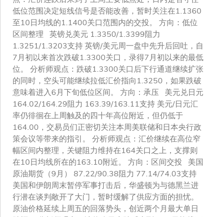
低位范围决定短线信号是否能改善，暂时关注在1.1360
至10日均线的1.1400关口范围内的交投。 方向：低位
区间整理 英镑兑美元 1.3350/1.3399阻力
1.3251/1.3203支持 英镑/美元周一盘中先升后回吐，自
7月初以来首次跌破1.3300关口，录得7月初以来的最低
位。 分析师观点：跌破1.3300关口后下行通道继续扩张
的同时，空头可能继续拉低汇价指向1.3250，如果跌破
意味着进入6月下旬低位区间。 方向：承压 美元兑日元
164.02/164.29阻力 163.39/163.11支持 美元/日元汇
率仍徘徊在上周触及的四十年高位附近，但仍低于
164.00，交易员们正密切关注本周美联储和日本央行政
策会议等带来的指引。 分析师观点：汇价继续在高位窄
幅区间内整理，关键阻力维持在164关口之上，支撑则
在10日均线所在的163.10附近。 方向：区间交投 美国
原油期货（9月） 87.22/90.38阻力 77.14/74.03支持
美国和伊朗周末暂停军事打击后，华盛顿为与德黑兰进
行潜在谈判敞开了大门，暂时缓解了供应方面的担忧。
原油价格延续上周五的回落势头，创近两个月最大单日