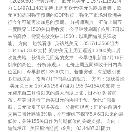
【20260803 行情分析】 欧元兑美元 1.1577/1.1592阻
力 1.1497/1.1483支持 上周五欧元/美元先跌后反弹，欧
元区和德国强于预期的GDP数据，强化了市场对欧洲央
行今年可能再次加息的预期。 分析师观点：汇价上周五
一度跌穿1.1500关口后收复，今早继续刷新自6月17日以
来的高位，需要有效突破1.1550，以巩固短线反弹动
能。 方向：短线看涨 英镑兑美元 1.3517/1.3560阻力
1.3416/1.3382支持 英镑/美元上周五逼近1.3400关口后
收复失地，获得美元回落的支撑，今早也刷新自7月16日
以来的高位。 分析师观点：汇价上周五同样收于日内高
位区间，今早测试1.3500关口。若能突破，有望吸引更
多短线买盘，指向7月中旬高位的阻力。 方向：短线看涨
美元兑日元 157.40/158.47阻力 155.04/154.00支持 日
元迎来自二月份以来的最大周度上涨，日本财务省宣
布，与美国进行了购买日元的协同干预。受此消息提
振，日元吸引了更多买盘。 分析师观点：汇价在前两个
交易日累计跌逾3%后，今早继续下探至5月6日以来的最
低位，关注155关口作为前期低位的关键支撑。 方向：
短线承压 美国原油期货（9月） 83.44/87.31阻力