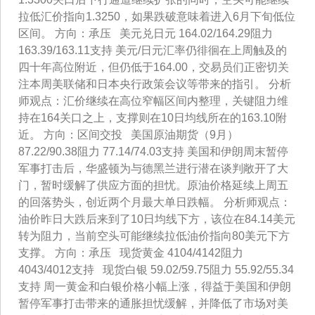
拉低汇价指向1.3250，如果跌破意味着进入6月下旬低位
区间。 方向：承压 美元兑日元 164.02/164.29阻力
163.39/163.11支持 美元/日元汇率仍徘徊在上周触及的
四十年高位附近，但仍低于164.00，交易员们正密切关
注本周美联储和日本央行政策会议等带来的指引。 分析
师观点：汇价继续在高位窄幅区间内整理，关键阻力维
持在164关口之上，支撑则在10日均线所在的163.10附
近。 方向：区间交投 美国原油期货（9月）
87.22/90.38阻力 77.14/74.03支持 美国和伊朗周末暂停
军事打击后，华盛顿为与德黑兰进行潜在谈判敞开了大
门，暂时缓解了供应方面的担忧。原油价格延续上周五
的回落势头，创近两个月最大单日跌幅。 分析师观点：
油价昨日大跌后来到了10日均线下方，该位在84.14美元
转为阻力，当前空头可能继续拉低油价指向80美元下方
支撑。 方向：承压 现货黄金 4104/4142阻力
4043/4012支持 现货白银 59.02/59.75阻力 55.92/55.34
支持 周一黄金和白银价格小幅上涨，得益于美国和伊朗
暂停军事打击带来的通胀担忧缓解，并降低了市场对美