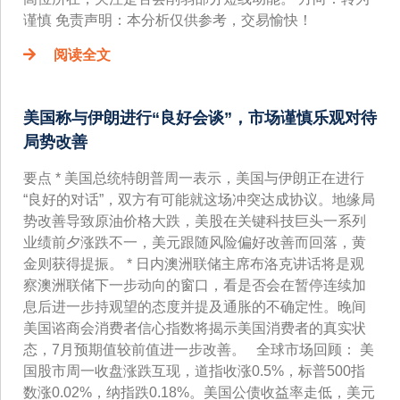
谨慎 免责声明：本分析仅供参考，交易愉快！
阅读全文
美国称与伊朗进行“良好会谈”，市场谨慎乐观对待
局势改善
要点 * 美国总统特朗普周一表示，美国与伊朗正在进行
“良好的对话”，双方有可能就这场冲突达成协议。地缘局
势改善导致原油价格大跌，美股在关键科技巨头一系列
业绩前夕涨跌不一，美元跟随风险偏好改善而回落，黄
金则获得提振。 * 日内澳洲联储主席布洛克讲话将是观
察澳洲联储下一步动向的窗口，看是否会在暂停连续加
息后进一步持观望的态度并提及通胀的不确定性。晚间
美国谘商会消费者信心指数将揭示美国消费者的真实状
态，7月预期值较前值进一步改善。 全球市场回顾： 美
国股市周一收盘涨跌互现，道指收涨0.5%，标普500指
数涨0.02%，纳指跌0.18%。美国公债收益率走低，美元