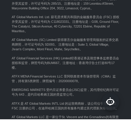
并受其监管，许可证号码为 285/15。注册地址是：159 Leontiou A’Street,
Maryvonne Building Office 204, 3022, Limassol, Cyprus。
AT Global Markets Intl. Ltd. 获毛里求斯共和国的金融服务委员会 (FSC) 授权
并受其监管，许可证号码为 C118023331。注册地址是：G08, Ground Floor,
The Catalyst, Silicon Avenue, 40 Cybercity, 72201 Ebène, Republic of
Mauritius。
AT Global Markets (SC) Limited 获得塞舌尔金融服务管理局颁发的证券交易
商牌照，许可证号码为 SD093。 注册地址是：Suite 3, Global Village,
Jivan’s Complex, Mont Fleuri, Mahe, Seychelles。
AT Global Financial Services (HK) Limited经香港证券及期货事务监察委员会
授权和监管，牌照号码为BUM667。注册地址：香港湾仔告士打道80号17
楼。
ATFX MENA Financial Services LLC 受阿联酋资本市场管理局（CMA）监
管，持有第5类牌照，牌照编号：20200000078。
EMERGING MARKETS 受约旦证券委员会(JSC)监管，其代理经纪商许可证
号为 643，是约旦哈希姆王国的受监管公司。
ATFX 是 AT Global Markets INTL Ltd 的运营商商标，该公司位于毛里求斯
FSC 注册的公司，在迪拜哈姆王国的所有服务均通过其代理新兴市场提供。
AT Global Markets LLC 是一家位于St. Vincent and the Grenadines的有限责
任公司，公司编号为 333 LLC 2020。注册办公地址：Euro House,
Richmond Hill Road, Kingstown, St. Vincent and the Grenadines。