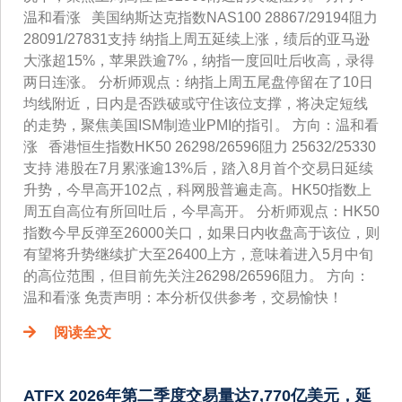
温和看涨 美国纳斯达克指数NAS100 28867/29194阻力
28091/27831支持 纳指上周五延续上涨，绩后的亚马逊
大涨超15%，苹果跌逾7%，纳指一度回吐后收高，录得
两日连涨。 分析师观点：纳指上周五尾盘停留在了10日
均线附近，日内是否跌破或守住该位支撑，将决定短线
的走势，聚焦美国ISM制造业PMI的指引。 方向：温和看
涨 香港恒生指数HK50 26298/26596阻力 25632/25330
支持 港股在7月累涨逾13%后，踏入8月首个交易日延续
升势，今早高开102点，科网股普遍走高。HK50指数上
周五自高位有所回吐后，今早高开。 分析师观点：HK50
指数今早反弹至26000关口，如果日内收盘高于该位，则
有望将升势继续扩大至26400上方，意味着进入5月中旬
的高位范围，但目前先关注26298/26596阻力。 方向：
温和看涨 免责声明：本分析仅供参考，交易愉快！
阅读全文
ATFX 2026年第二季度交易量达7,770亿美元，延