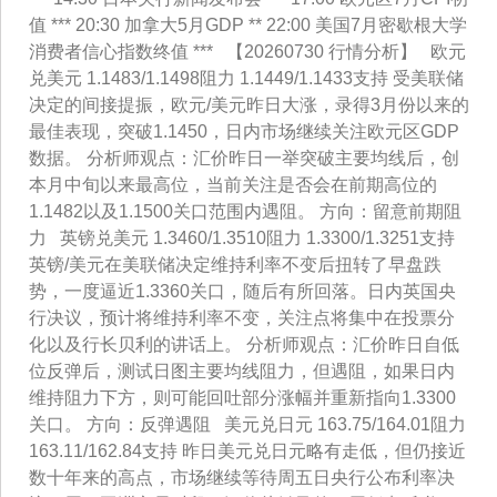
值 *** 20:30 加拿大5月GDP ** 22:00 美国7月密歇根大学
消费者信心指数终值 *** 【20260730 行情分析】 欧元
兑美元 1.1483/1.1498阻力 1.1449/1.1433支持 受美联储
决定的间接提振，欧元/美元昨日大涨，录得3月份以来的
最佳表现，突破1.1450，日内市场继续关注欧元区GDP
数据。 分析师观点：汇价昨日一举突破主要均线后，创
本月中旬以来最高位，当前关注是否会在前期高位的
1.1482以及1.1500关口范围内遇阻。 方向：留意前期阻
力 英镑兑美元 1.3460/1.3510阻力 1.3300/1.3251支持
英镑/美元在美联储决定维持利率不变后扭转了早盘跌
势，一度逼近1.3360关口，随后有所回落。日内英国央
行决议，预计将维持利率不变，关注点将集中在投票分
化以及行长贝利的讲话上。 分析师观点：汇价昨日自低
位反弹后，测试日图主要均线阻力，但遇阻，如果日内
维持阻力下方，则可能回吐部分涨幅并重新指向1.3300
关口。 方向：反弹遇阻 美元兑日元 163.75/164.01阻力
163.11/162.84支持 昨日美元兑日元略有走低，但仍接近
数十年来的高点，市场继续等待周五日央行公布利率决