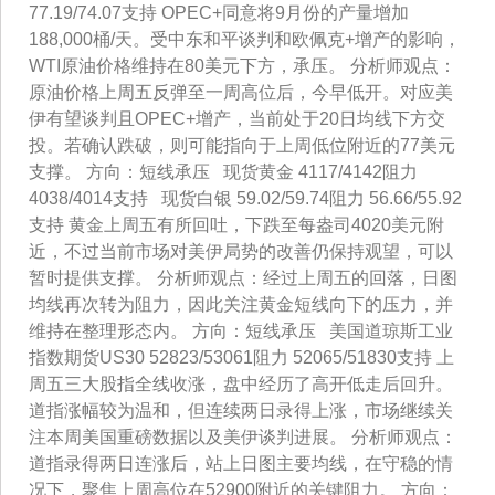
77.19/74.07支持 OPEC+同意将9月份的产量增加
188,000桶/天。受中东和平谈判和欧佩克+增产的影响，
WTI原油价格维持在80美元下方，承压。 分析师观点：
原油价格上周五反弹至一周高位后，今早低开。对应美
伊有望谈判且OPEC+增产，当前处于20日均线下方交
投。若确认跌破，则可能指向于上周低位附近的77美元
支撑。 方向：短线承压 现货黄金 4117/4142阻力
4038/4014支持 现货白银 59.02/59.74阻力 56.66/55.92
支持 黄金上周五有所回吐，下跌至每盎司4020美元附
近，不过当前市场对美伊局势的改善仍保持观望，可以
暂时提供支撑。 分析师观点：经过上周五的回落，日图
均线再次转为阻力，因此关注黄金短线向下的压力，并
维持在整理形态内。 方向：短线承压 美国道琼斯工业
指数期货US30 52823/53061阻力 52065/51830支持 上
周五三大股指全线收涨，盘中经历了高开低走后回升。
道指涨幅较为温和，但连续两日录得上涨，市场继续关
注本周美国重磅数据以及美伊谈判进展。 分析师观点：
道指录得两日连涨后，站上日图主要均线，在守稳的情
况下，聚焦上周高位在52900附近的关键阻力。 方向：