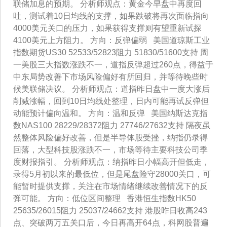
联储加息的预期。 分析师观点：黄金今早盘中再度回
吐，测试着10日均线的支撑，如果跌破将再次面临指向
4000美元关口的压力，如果获得支撑则有望重新试探
4100美元上方阻力。 方向：反弹偏弱 美国道琼斯工业
指数期货US30 52533/52823阻力 51830/51600支持 周
一美股三大指数涨跌不一，道指反弹超过260点，得益于
中东局势改善下市场风险偏好有所回归，并等待晚些时
候美联储决议。 分析师观点：道指昨日盘中一度大涨后
削减涨幅，回到10日均线处整理，日内可能再试反弹但
动能预计偏向温和。 方向：温和反弹 美国纳斯达克指
数NAS100 28229/28372阻力 27746/27632支持 隔夜虽
然整体风险偏好改善，但是半导体股受挫，纳指仍录得
回落，大型科技股涨跌不一，市场等待主要科技公司季
度财报指引。 分析师观点：纳指昨日小幅高开但低走，
录得5月初以来的最低位，但是尾盘险守28000关口，可
能暂时提供支撑，关注在市场情绪继续改善情况下的反
弹可能。 方向：低位区间整理 香港恒生指数HK50
25635/26015阻力 25037/24662支持 港股昨日收高243
点、突破两万五关口后，今日再高开64点，科网股普遍