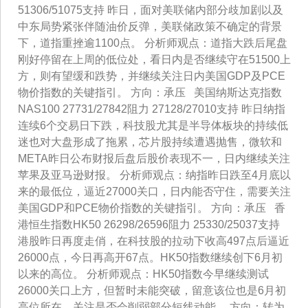
51306/51075支持 昨日，面对美联储内部分歧加剧以及
中东局势紧张伴随油价反弹，美联储政策不确定的背景
下，道指重挫逾1100点。 分析师观点：道指大跌后尾盘
刚好停留在上周的低位处，看日内是否继续守在51500上
方，则有望缓和跌势，并继续关注日内美国GDP及PCE
物价指数的关键指引。 方向：承压 美国纳斯达克指数
NAS100 27731/27842阻力 27128/27010支持 昨日纳指
连续6个交易日下跌，科技股尤其是半导体板块的持续低
迷也对大盘形成了拖累，芯片股持续遭遇抛售，微软和
META昨日公布财报后盘后股价表现不一，日内继续关注
苹果及亚马逊财报。 分析师观点：纳指昨日跌至4月底以
来的最低位，逼近27000关口，日内能否守住，需要关注
美国GDP和PCE物价指数的关键指引。 方向：承压 香
港恒生指数HK50 26298/26596阻力 25330/25037支持
港股昨日再度走俏，在科技股的拉动下收高497点后逼近
26000点，今日再高开67点。HK50指数继续创下6月初
以来的高位。 分析师观点：HK50指数今早继续测试
26000关口上方，但暂时未能突破，留意该位也是6月初
高位所在，关注是否会削弱部分短线动能。 方向：转为