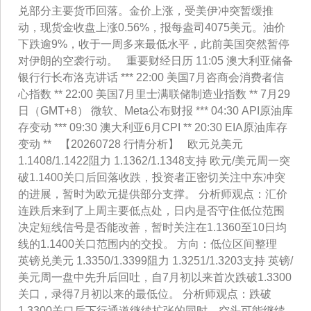
兑部分主要货币回落。金价上涨，受美伊冲突暂缓推
动，现货金收盘上涨0.56%，报每盎司4075美元。油价
下跌逾9%，收于一周多来最低水平，此前美国突然暂停
对伊朗的空袭行动。 重要财经日历 11:05 澳大利亚储备
银行行长布洛克讲话 *** 22:00 美国7月咨商会消费者信
心指数 ** 22:00 美国7月里士满联储制造业指数 ** 7月29
日（GMT+8） 微软、Meta公布财报 *** 04:30 API原油库
存变动 *** 09:30 澳大利亚6月CPI ** 20:30 EIA原油库存
变动 ** 【20260728 行情分析】 欧元兑美元
1.1408/1.1422阻力 1.1362/1.1348支持 欧元/美元周一突
破1.1400关口后回落收跌，投资者正密切关注中东冲突
的进展，暂时为欧元提供部分支撑。 分析师观点：汇价
连跌后来到了上周主要低点处，日内是否守住低位范围
决定短线信号是否能改善，暂时关注在1.1360至10日均
线的1.1400关口范围内的交投。 方向：低位区间整理
英镑兑美元 1.3350/1.3399阻力 1.3251/1.3203支持 英镑/
美元周一盘中先升后回吐，自7月初以来首次跌破1.3300
关口，录得7月初以来的最低位。 分析师观点：跌破
1.3300关口后下行通道继续扩张的同时，空头可能继续