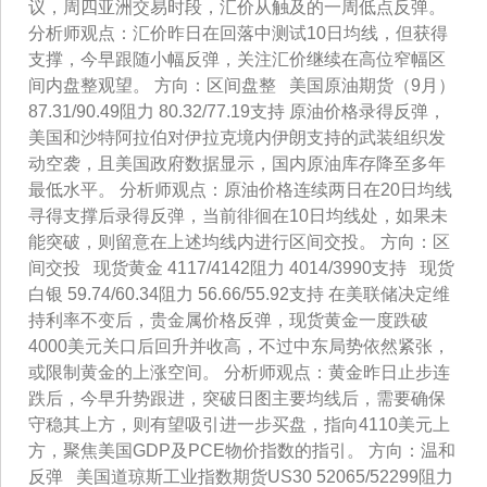
议，周四亚洲交易时段，汇价从触及的一周低点反弹。
分析师观点：汇价昨日在回落中测试10日均线，但获得
支撑，今早跟随小幅反弹，关注汇价继续在高位窄幅区
间内盘整观望。 方向：区间盘整 美国原油期货（9月）
87.31/90.49阻力 80.32/77.19支持 原油价格录得反弹，
美国和沙特阿拉伯对伊拉克境内伊朗支持的武装组织发
动空袭，且美国政府数据显示，国内原油库存降至多年
最低水平。 分析师观点：原油价格连续两日在20日均线
寻得支撑后录得反弹，当前徘徊在10日均线处，如果未
能突破，则留意在上述均线内进行区间交投。 方向：区
间交投 现货黄金 4117/4142阻力 4014/3990支持 现货
白银 59.74/60.34阻力 56.66/55.92支持 在美联储决定维
持利率不变后，贵金属价格反弹，现货黄金一度跌破
4000美元关口后回升并收高，不过中东局势依然紧张，
或限制黄金的上涨空间。 分析师观点：黄金昨日止步连
跌后，今早升势跟进，突破日图主要均线后，需要确保
守稳其上方，则有望吸引进一步买盘，指向4110美元上
方，聚焦美国GDP及PCE物价指数的指引。 方向：温和
反弹 美国道琼斯工业指数期货US30 52065/52299阻力