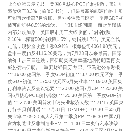
比会继续显示分歧。美国6月核心PCE价格指数，预计年
率放缓至3.3%（前值3.4%），但是最新的能源价格上涨
可能再次推高7月通胀。另外关注欧元区第二季度GDP初
值可能维持0.5%的增速。 全球市场回顾： 面对美联储
内部分歧加剧，美国股市周三大幅收低，道指收跌
2.18%，标普500指数跌1.5%，纳指跌1.7%。美元全线
走低，现货金收盘上涨0.94%，报每盎司4064.98美元，
盘中一度触及4116.26美元，为7月23日以来最高。国际
油价止步三日连跌，因伊朗突袭美军基地后特朗普再次
威胁袭击伊朗。 重要财经日历 苹果、亚马逊公布财报
*** 16:00 德国第二季度GDP初值 *** 17:00 欧元区第二季
度GDP初值 *** 17:00 欧元区6月失业率 *** 19:00 英国央
行利率决议及会议纪要 *** 20:00 德国7月CPI ** 20:30 美
国6月核心PCE价格指数 *** 20:30 美国第二季度GDP初
值 *** 20:30 美国首次申请失业救济人数 *** 21:15 英国央
行行长贝利讲话 *** 7月31日（GMT+8） 07:30 日本6月
失业率 ** 09:30 澳大利亚第二季度PPI ** 09:30 中国7月
官方制造业及非制造业PMI ** 11:00 日本央行利率决议
*** 14:30 日本央行新闻发布会 *** 17:00 欧元区7月CPI初