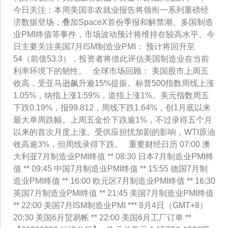
今日关注：本周美国非农就业报告将领衔一系列重磅经
济数据登场，叠加SpaceX首份季报和解禁潮、多国制造
业PMI终值等事件，市场波动预计将维持在较高水平。今
日主要关注美国7月ISM制造业PMI： 预计将回升至
54（前值53.3），投资者将借此评估美国制造业在当前
利率环境下的韧性。 全球市场回顾： 美国股市上周五
收高，受亚马逊飙升逾15%提振。标普500指数周线上涨
1.05%，纳指上涨1.59%，道指上涨1%。美元指数周五
下跌0.19%，报99.812，周线下跌1.64%，创1月底以来
最大单周跌幅。上周五金价下跌逾1%，不过录得五个月
以来的首次月度上涨。受供应担忧加剧的影响，WTI原油
收高逾3%，但周线录得下跌。 重要财经日历 07:00 澳
大利亚7月制造业PMI终值 ** 08:30 日本7月制造业PMI终
值 ** 09:45 中国7月制造业PMI终值 ** 15:55 德国7月制
造业PMI终值 ** 16:00 欧元区7月制造业PMI终值 ** 16:30
英国7月制造业PMI终值 ** 21:45 美国7月制造业PMI终值
** 22:00 美国7月ISM制造业PMI *** 8月4日（GMT+8）
20:30 美国6月贸易帐 ** 22:00 美国6月工厂订单 **