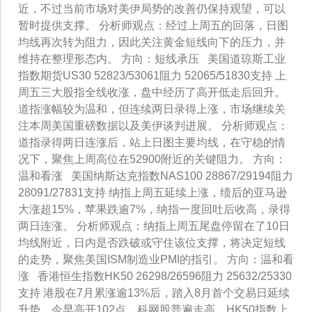
近，不过当前市场对美伊局势的改善仍保持观望，可以
暂时提供支撑。 分析师观点：经过上周五的回落，日图
均线再次转为阻力，因此关注黄金短线向下的压力，并
维持在整理形态内。 方向：短线承压 美国道琼斯工业
指数期货US30 52823/53061阻力 52065/51830支持 上
周五三大股指全线收涨，盘中经历了高开低走后回升。
道指涨幅较为温和，但连续两日录得上涨，市场继续关
注本周美国重磅数据以及美伊谈判进展。 分析师观点：
道指录得两日连涨后，站上日图主要均线，在守稳的情
况下，聚焦上周高位在52900附近的关键阻力。 方向：
温和看涨 美国纳斯达克指数NAS100 28867/29194阻力
28091/27831支持 纳指上周五延续上涨，绩后的亚马逊
大涨超15%，苹果跌逾7%，纳指一度回吐后收高，录得
两日连涨。 分析师观点：纳指上周五尾盘停留在了10日
均线附近，日内是否跌破或守住该位支撑，将决定短线
的走势，聚焦美国ISM制造业PMI的指引。 方向：温和看
涨 香港恒生指数HK50 26298/26596阻力 25632/25330
支持 港股在7月累涨逾13%后，踏入8月首个交易日延续
升势，今早高开102点，科网股普遍走高。HK50指数上