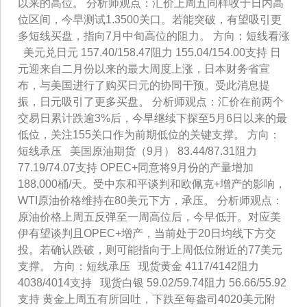
以来的高位。 分析师观点：汇价上周五同样收于日内高
位区间，今早测试1.3500关口。若能突破，有望吸引更
多短线买盘，指向7月中旬高位的阻力。 方向：短线看涨
美元兑日元 157.40/158.47阻力 155.04/154.00支持 日
元迎来自二月份以来的最大周度上涨，日本财务省宣
布，与美国进行了购买日元的协同干预。受此消息提
振，日元吸引了更多买盘。 分析师观点：汇价在前两个
交易日累计跌逾3%后，今早继续下探至5月6日以来的最
低位，关注155关口作为前期低位的关键支撑。 方向：
短线承压 美国原油期货（9月） 83.44/87.31阻力
77.19/74.07支持 OPEC+同意将9月份的产量增加
188,000桶/天。受中东和平谈判和欧佩克+增产的影响，
WTI原油价格维持在80美元下方，承压。 分析师观点：
原油价格上周五反弹至一周高位后，今早低开。对应美
伊有望谈判且OPEC+增产，当前处于20日均线下方交
投。若确认跌破，则可能指向于上周低位附近的77美元
支撑。 方向：短线承压 现货黄金 4117/4142阻力
4038/4014支持 现货白银 59.02/59.74阻力 56.66/55.92
支持 黄金上周五有所回吐，下跌至每盎司4020美元附