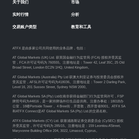
关于我们
市场
实时行情
分析
交易账户类型
教育和工具
ATFX 是由多家公司共同使用的业务品牌，包括：
AT Global Markets (UK) Ltd. 获英国金融行为监管局 (FCA) 授权并受其监
管，FCA 许可证号码为 760555。注册地址是：Tower 42, Leaf 35C, 25 Old
Broad Street, London EC2N 1HQ, United Kingdom。
AT Global Markets (Australia) Pty Ltd 获澳大利亚证券与投资委员会授权并
受其监管，AFSL许可证号码为418036。注册地址是：Tower 2 Darling Park,
Level 16, 201 Sussex Street, Sydney NSW 2000
。
AT Global Markets SA (Pty) Ltd在南非获得金融部门行为监管局许可，FSP
牌照号码为44816，是一家持牌场外衍生品提供商。注册办事处：1801B办
公室，18楼Portside Tower， 4 Bree街，开普敦，西开普省8001。ATFX SA
和ATFX Connect是AT Global Markets SA (Pty) Ltd.的交易名称。
ATFX Global Markets (CY) Ltd. 获塞浦路斯证券交易委员会 (CySEC) 授权
并受其监管，许可证号码为 285/15。注册地址是：159 Leontiou A’Street,
Maryvonne Building Office 204, 3022, Limassol, Cyprus。