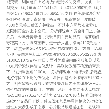
能突破，则留意在上述均线内进行区间交投。 方向：区
间交投 现货黄金 4117/4142阻力 4014/3990支持 现货
白银 59.74/60.34阻力 56.66/55.92支持 在美联储决定维
持利率不变后，贵金属价格反弹，现货黄金一度跌破
4000美元关口后回升并收高，不过中东局势依然紧张，
或限制黄金的上涨空间。 分析师观点：黄金昨日止步连
跌后，今早升势跟进，突破日图主要均线后，需要确保
守稳其上方，则有望吸引进一步买盘，指向4110美元上
方，聚焦美国GDP及PCE物价指数的指引。 方向：温和
反弹 美国道琼斯工业指数期货US30 52065/52299阻力
51306/51075支持 昨日，面对美联储内部分歧加剧以及
中东局势紧张伴随油价反弹，美联储政策不确定的背景
下，道指重挫逾1100点。 分析师观点：道指大跌后尾盘
刚好停留在上周的低位处，看日内是否继续守在51500上
方，则有望缓和跌势，并继续关注日内美国GDP及PCE
物价指数的关键指引。 方向：承压 美国纳斯达克指数
NAS100 27731/27842阻力 27128/27010支持 昨日纳指
连续6个交易日下跌，科技股尤其是半导体板块的持续低
迷也对大盘形成了拖累，芯片股持续遭遇抛售，微软和