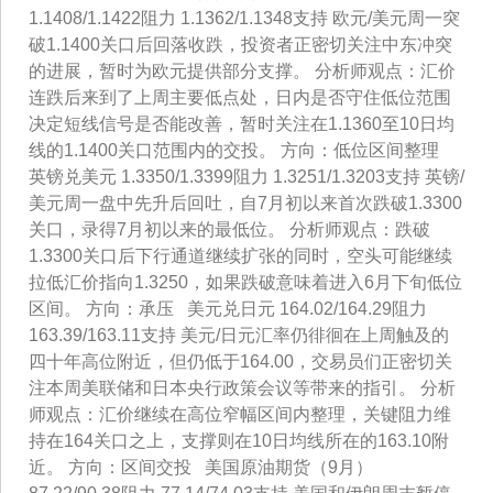
1.1408/1.1422阻力 1.1362/1.1348支持 欧元/美元周一突
破1.1400关口后回落收跌，投资者正密切关注中东冲突
的进展，暂时为欧元提供部分支撑。 分析师观点：汇价
连跌后来到了上周主要低点处，日内是否守住低位范围
决定短线信号是否能改善，暂时关注在1.1360至10日均
线的1.1400关口范围内的交投。 方向：低位区间整理
英镑兑美元 1.3350/1.3399阻力 1.3251/1.3203支持 英镑/
美元周一盘中先升后回吐，自7月初以来首次跌破1.3300
关口，录得7月初以来的最低位。 分析师观点：跌破
1.3300关口后下行通道继续扩张的同时，空头可能继续
拉低汇价指向1.3250，如果跌破意味着进入6月下旬低位
区间。 方向：承压 美元兑日元 164.02/164.29阻力
163.39/163.11支持 美元/日元汇率仍徘徊在上周触及的
四十年高位附近，但仍低于164.00，交易员们正密切关
注本周美联储和日本央行政策会议等带来的指引。 分析
师观点：汇价继续在高位窄幅区间内整理，关键阻力维
持在164关口之上，支撑则在10日均线所在的163.10附
近。 方向：区间交投 美国原油期货（9月）