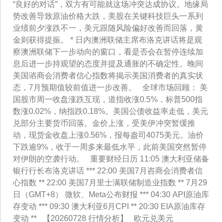
“良好的对话”，双方有可能就这场冲突达成协议。地缘局
势改善导致原油价格大跌，美股在关键科技巨头一系列
业绩前夕涨跌不一，美元跟随风险偏好改善而回落，黄
金则获得提振。 * 日内澳洲联储主席布洛克讲话将是观
察澳洲联储下一步动向的窗口，看是否会在暂停连续加
息后进一步持观望的态度并提及通胀的不确定性。晚间
美国谘商会消费者信心指数将揭示美国消费者的真实状
态，7月预期值较前值进一步改善。 全球市场回顾： 美
国股市周一收盘涨跌互现，道指收涨0.5%，标普500指
数涨0.02%，纳指跌0.18%。美国公债收益率走低，美元
兑部分主要货币回落。金价上涨，受美伊冲突暂缓推
动，现货金收盘上涨0.56%，报每盎司4075美元。油价
下跌逾9%，收于一周多来最低水平，此前美国突然暂停
对伊朗的空袭行动。 重要财经日历 11:05 澳大利亚储备
银行行长布洛克讲话 *** 22:00 美国7月咨商会消费者信
心指数 ** 22:00 美国7月里士满联储制造业指数 ** 7月29
日（GMT+8） 微软、Meta公布财报 *** 04:30 API原油库
存变动 *** 09:30 澳大利亚6月CPI ** 20:30 EIA原油库存
变动 ** 【20260728 行情分析】 欧元兑美元