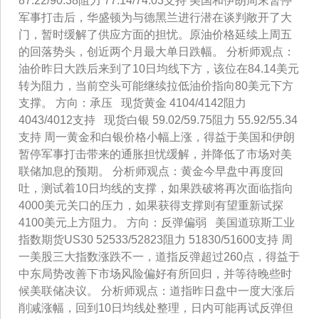
87.22/90.38阻力 77.14/74.03支持 美国和伊朗周末暂停
军事打击后，华盛顿为与德黑兰进行潜在谈判敞开了大
门，暂时缓解了供应方面的担忧。原油价格延续上周五
的回落势头，创近两个月最大单日跌幅。 分析师观点：
油价昨日大跌后来到了10日均线下方，该位在84.14美元
转为阻力，当前空头可能继续拉低油价指向80美元下方
支撑。 方向：承压 现货黄金 4104/4142阻力
4043/4012支持 现货白银 59.02/59.75阻力 55.92/55.34
支持 周一黄金和白银价格小幅上涨，得益于美国和伊朗
暂停军事打击带来的通胀担忧缓解，并降低了市场对美
联储加息的预期。 分析师观点：黄金今早盘中再度回
吐，测试着10日均线的支撑，如果跌破将再次面临指向
4000美元关口的压力，如果获得支撑则有望重新试探
4100美元上方阻力。 方向：反弹偏弱 美国道琼斯工业
指数期货US30 52533/52823阻力 51830/51600支持 周
一美股三大指数涨跌不一，道指反弹超过260点，得益于
中东局势改善下市场风险偏好有所回归，并等待晚些时
候美联储决议。 分析师观点：道指昨日盘中一度大涨后
削减涨幅，回到10日均线处整理，日内可能再试反弹但