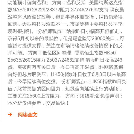
动能预计偏向温和。 方向：温和反弹 美国纳斯达克指
数NAS100 28229/28372阻力 27746/27632支持 隔夜虽
然整体风险偏好改善，但是半导体股受挫，纳指仍录得
回落，大型科技股涨跌不一，市场等待主要科技公司季
度财报指引。 分析师观点：纳指昨日小幅高开但低走，
录得5月初以来的最低位，但是尾盘险守28000关口，可
能暂时提供支撑，关注在市场情绪继续改善情况下的反
弹可能。 方向：低位区间整理 香港恒生指数HK50
25635/26015阻力 25037/24662支持 港股昨日收高243
点、突破两万五关口后，今日再高开64点，科网股普遍
向好但芯片股受压。HK50指数昨日收于6月3日以来最高
后，今早延续高位交投。 分析师观点：HK50指数昨日突
破了此前关键的区间阻力，短线偏向延续上行的动能，
主要关注25600上方阻力。 方向：短线看涨 免责声明：
本分析仅供参考，交易愉快！
阅读全文