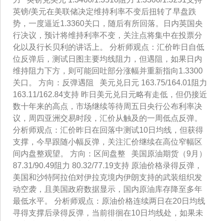
英镑/美元在美联储决定维持利率不变后扭转了早盘跌
势，一度逼近1.3360关口，随后有所回落。日内英国央
行决议，预计将维持利率不变，关注点将集中在投票分
化以及行长贝利的讲话上。 分析师观点：汇价昨日自低
位反弹后，测试日图主要均线阻力，但遇阻，如果日内
维持阻力下方，则可能回吐部分涨幅并重新指向1.3300
关口。 方向：反弹遇阻 美元兑日元 163.75/164.01阻力
163.11/162.84支持 昨日美元兑日元略有走低，但仍接近
数十年来的高点，市场继续等待周五日央行公布利率决
议，周四亚洲交易时段，汇价从触及的一周低点反弹。
分析师观点：汇价昨日在回落中测试10日均线，但获得
支撑，今早跟随小幅反弹，关注汇价继续在高位窄幅区
间内盘整观望。 方向：区间盘整 美国原油期货（9月）
87.31/90.49阻力 80.32/77.19支持 原油价格录得反弹，
美国和沙特阿拉伯对伊拉克境内伊朗支持的武装组织发
动空袭，且美国政府数据显示，国内原油库存降至多年
最低水平。 分析师观点：原油价格连续两日在20日均线
寻得支撑后录得反弹，当前徘徊在10日均线处，如果未