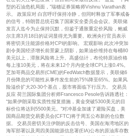
型的石油危机局面，”瑞穗证券策略师Vishnu Varathan表
示。 政策应对 白宫呼吁保持冷静，但同时释放了军事戒备
的信号，特朗普总统召集了国家安全委员会会议。美联储
发言人迄今为止保持沉默，但鉴于通胀重定价风险，鲍威
尔主席3月18日的证词显得尤为重要。欧洲央行官员表示
将密切关注能源价格对CPI的影响。 宏观影响 此次冲突加
剧令美国经济增长前景蒙上阴影，如果油价维持在每桶80
美元以上，滞胀风险将上升。高盛估计，布伦特原油价格
每上涨10美元，将在未来12个月内使全球CPI上涨0.4%。
芝加哥商品交易所(CME)的FedWatch数据显示，美联储6
月份降息的可能性从事件发生前的75%降至65%。如果风
险溢价扩大20-30个基点，股市将面临下行压力。 交易员
反应 荷兰国际集团分析师Francesco Pesole告诉路透社：
“如果伊朗采取实质性报复措施，黄金突破5300美元的目
标价位将达到5500美元。”对冲基金加速了避险买盘，美
国商品期货交易委员会(CFTC)将于周五公布新的仓位数
据。 交易员密切关注伊朗的反击信号、美国在海湾地区的
海军部署以及周四美国能源信息署(EIA)公布的原油库存数