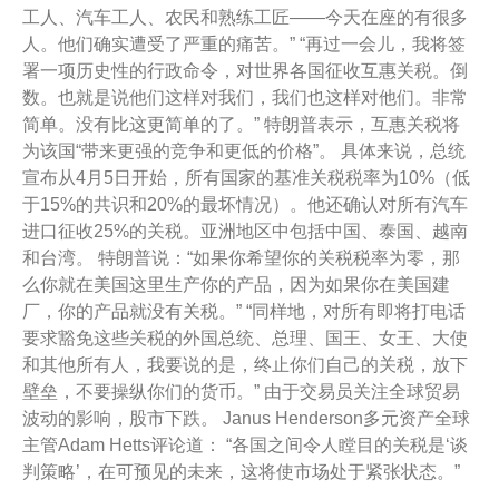
工人、汽车工人、农民和熟练工匠——今天在座的有很多
人。他们确实遭受了严重的痛苦。” “再过一会儿，我将签
署一项历史性的行政命令，对世界各国征收互惠关税。倒
数。也就是说他们这样对我们，我们也这样对他们。非常
简单。没有比这更简单的了。” 特朗普表示，互惠关税将
为该国“带来更强的竞争和更低的价格”。 具体来说，总统
宣布从4月5日开始，所有国家的基准关税税率为10%（低
于15%的共识和20%的最坏情况）。他还确认对所有汽车
进口征收25%的关税。亚洲地区中包括中国、泰国、越南
和台湾。 特朗普说：“如果你希望你的关税税率为零，那
么你就在美国这里生产你的产品，因为如果你在美国建
厂，你的产品就没有关税。” “同样地，对所有即将打电话
要求豁免这些关税的外国总统、总理、国王、女王、大使
和其他所有人，我要说的是，终止你们自己的关税，放下
壁垒，不要操纵你们的货币。” 由于交易员关注全球贸易
波动的影响，股市下跌。 Janus Henderson多元资产全球
主管Adam Hetts评论道： “各国之间令人瞠目的关税是‘谈
判策略’，在可预见的未来，这将使市场处于紧张状态。”