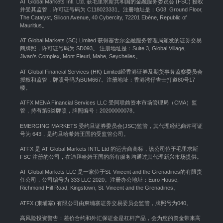
AT Global Markets Intl. Ltd. 获毛里求斯共和国的金融服务委员会 (FSC) 授权
并受其监管，许可证号码为 C118023331。注册地址是：G08, Ground Floor,
The Catalyst, Silicon Avenue, 40 Cybercity, 72201 Ebène, Republic of
Mauritius。
AT Global Markets (SC) Limited 获得塞舌尔金融服务管理局颁发的证券交易
商牌照，许可证号码为 SD093。 注册地址是：Suite 3, Global Village,
Jivan’s Complex, Mont Fleuri, Mahe, Seychelles。
AT Global Financial Services (HK) Limited经香港证券及期货事务监察委员会
授权和监管，牌照号码为BUM667。注册地址：香港湾仔告士打道80号17
楼。
ATFX MENA Financial Services LLC 受阿联酋资本市场管理局（CMA）监
管，持有第5类牌照，牌照编号：20200000078。
EMERGING MARKETS 受约旦证券委员会(JSC)监管，其代理经纪商许可证
号为 643，是约旦哈希姆王国的受监管公司。
ATFX 是 AT Global Markets INTL Ltd 的运营商商标，该公司位于毛里求斯
FSC 注册的公司，在迪拜哈姆王国的所有服务均通过其代理新兴市场提供。
AT Global Markets LLC 是一家位于St. Vincent and the Grenadines的有限责
任公司，公司编号为 333 LLC 2020。注册办公地址：Euro House,
Richmond Hill Road, Kingstown, St. Vincent and the Grenadines。
ATFX (柬埔寨) 有限公司由柬埔寨证券交易委员会监管，牌照号为040。
高风险投资警告：差价合约和外汇保证金是杠杆产品，会为您的资金带来高