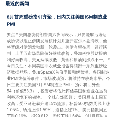
最近的新闻
8月首周重磅指引齐聚，日内关注美国ISM制造业
PMI
要点 * 美国总统特朗普周六夜间表示，只要能够迅速达
成协议以阻止伊朗发展核计划并重开霍尔木兹海峡，他
将暂缓对伊朗发动新一轮袭击。美伊有望在周一进行谈
判，上周五市场风险偏好继续改善，叠加科技股财报的
利好而收高，美元延续收低，黄金和原油则涨跌不一。 *
今日关注：本周美国非农就业报告将领衔一系列重磅经
济数据登场，叠加SpaceX首份季报和解禁潮、多国制造
业PMI终值等事件，市场波动预计将维持在较高水平。今
日主要关注美国7月ISM制造业PMI： 预计将回升至
54（前值53.3），投资者将借此评估美国制造业在当前
利率环境下的韧性。 全球市场回顾： 美国股市上周五
收高，受亚马逊飙升逾15%提振。标普500指数周线上涨
1.05%，纳指上涨1.59%，道指上涨1%。美元指数周五
下跌0.19%，报99.812，周线下跌1.64%，创1月底以来