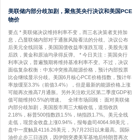
美联储内部分歧加剧，聚焦英央行决议和美国PCE
物价
要点 * 美联储决议维持利率不变，而三名决策者支持加
息，凸显联储内部对于通胀风险看法的分歧。决议公布
后美元全线回落，美国国债收益率涨跌互现，美股先涨
后跌，黄金和原油均录得反弹。 * 今日关注：英国央行
利率决议，普遍预期将维持基准利率不变。不过，决议
面临复杂权衡：中东冲突推高能源价格，预计内部投票
比会继续显示分歧。美国6月核心PCE价格指数，预计年
率放缓至3.3%（前值3.4%），但是最新的能源价格上涨
可能再次推高7月通胀。另外关注欧元区第二季度GDP初
值可能维持0.5%的增速。 全球市场回顾： 面对美联储
内部分歧加剧，美国股市周三大幅收低，道指收跌
2.18%，标普500指数跌1.5%，纳指跌1.7%。美元全线
走低，现货金收盘上涨0.94%，报每盎司4064.98美元，
盘中一度触及4116.26美元，为7月23日以来最高。国际
油价止步三日连跌，因伊朗突袭美军基地后特朗普再次