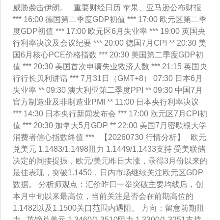
威胁袭击伊朗。 重要财经日历 苹果、亚马逊公布财报
*** 16:00 德国第二季度GDP初值 *** 17:00 欧元区第二季
度GDP初值 *** 17:00 欧元区6月失业率 *** 19:00 英国央
行利率决议及会议纪要 *** 20:00 德国7月CPI ** 20:30 美
国6月核心PCE价格指数 *** 20:30 美国第二季度GDP初
值 *** 20:30 美国首次申请失业救济人数 *** 21:15 英国央
行行长贝利讲话 *** 7月31日（GMT+8） 07:30 日本6月
失业率 ** 09:30 澳大利亚第二季度PPI ** 09:30 中国7月
官方制造业及非制造业PMI ** 11:00 日本央行利率决议
*** 14:30 日本央行新闻发布会 *** 17:00 欧元区7月CPI初
值 *** 20:30 加拿大5月GDP ** 22:00 美国7月密歇根大学
消费者信心指数终值 *** 【20260730 行情分析】 欧元
兑美元 1.1483/1.1498阻力 1.1449/1.1433支持 受美联储
决定的间接提振，欧元/美元昨日大涨，录得3月份以来的
最佳表现，突破1.1450，日内市场继续关注欧元区GDP
数据。 分析师观点：汇价昨日一举突破主要均线后，创
本月中旬以来最高位，当前关注是否会在前期高位的
1.1482以及1.1500关口范围内遇阻。 方向：留意前期阻
力 英镑兑美元 1.3460/1.3510阻力 1.3300/1.3251支持