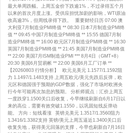
最大单周跌幅。上周五金价下跌逾1%，不过录得五个月
以来的首次月度上涨。受供应担忧加剧的影响，WTI原油
收高逾3%，但周线录得下跌。 重要财经日历 07:00 澳
大利亚7月制造业PMI终值 ** 08:30 日本7月制造业PMI终
值 ** 09:45 中国7月制造业PMI终值 ** 15:55 德国7月制
造业PMI终值 ** 16:00 欧元区7月制造业PMI终值 ** 16:30
英国7月制造业PMI终值 ** 21:45 美国7月制造业PMI终值
** 22:00 美国7月ISM制造业PMI *** 8月4日（GMT+8）
20:30 美国6月贸易帐 ** 22:00 美国6月工厂订单 **
【20260803 行情分析】 欧元兑美元 1.1577/1.1592阻
力 1.1497/1.1483支持 上周五欧元/美元先跌后反弹，欧
元区和德国强于预期的GDP数据，强化了市场对欧洲央
行今年可能再次加息的预期。 分析师观点：汇价上周五
一度跌穿1.1500关口后收复，今早继续刷新自6月17日以
来的高位，需要有效突破1.1550，以巩固短线反弹动
能。 方向：短线看涨 英镑兑美元 1.3517/1.3560阻力
1.3416/1.3382支持 英镑/美元上周五逼近1.3400关口后
收复失地，获得美元回落的支撑，今早也刷新自7月16日