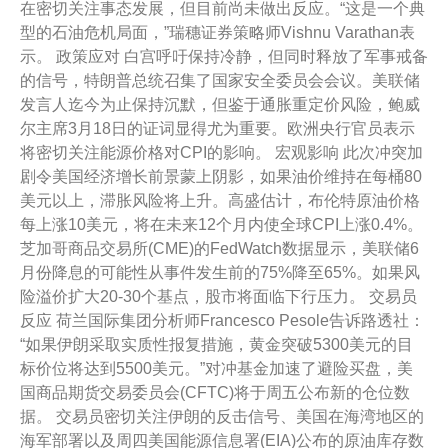
在密切关注事态发展，但目前尚未做出反应。“这是一个典
型的石油危机局面，”瑞穗证券策略师Vishnu Varathan表
示。 政策应对 白宫呼吁保持冷静，但同时释放了军事戒备
的信号，特朗普总统召集了国家安全委员会会议。美联储
发言人迄今为止保持沉默，但鉴于通胀重定价风险，鲍威
尔主席3月18日的证词显得尤为重要。欧洲央行官员表示
将密切关注能源价格对CPI的影响。 宏观影响 此次冲突加
剧令美国经济增长前景蒙上阴影，如果油价维持在每桶80
美元以上，滞胀风险将上升。高盛估计，布伦特原油价格
每上涨10美元，将在未来12个月内使全球CPI上涨0.4%。
芝加哥商品交易所(CME)的FedWatch数据显示，美联储6
月份降息的可能性从事件发生前的75%降至65%。如果风
险溢价扩大20-30个基点，股市将面临下行压力。 交易员
反应 荷兰国际集团分析师Francesco Pesole告诉路透社：
“如果伊朗采取实质性报复措施，黄金突破5300美元的目
标价位将达到5500美元。”对冲基金加速了避险买盘，美
国商品期货交易委员会(CFTC)将于周五公布新的仓位数
据。 交易员密切关注伊朗的反击信号、美国在海湾地区的
海军部署以及周四美国能源信息署(EIA)公布的原油库存数