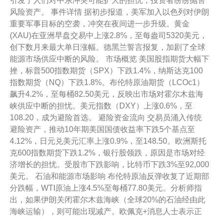
引发了人们对中东冲突可能扩大的担忧，投资者纷纷抛售
风险资产。 事件详情 据初步报道，美军加入以色列对伊朗
重要军事目标的空袭，冲突在夜间进一步升级。黄金
(XAU)在亚洲早盘交易中上涨2.8%，至每盎司5320美元，
创下数月来最大单日涨幅。德黑兰誓言报复，加剧了全球
能源市场供应中断的风险。 市场概览 美国股指期货大幅下
挫，标普500指数期货（SPX）下跌1.4%，纳斯达克100
指数期货（NQ）下跌1.8%。布伦特原油期货（LCOc1）
飙升4.2%，至每桶82.50美元，反映出市场对霍尔木兹海
峡供应中断的担忧。美元指数（DXY）上涨0.6%，至
108.20，成为避险首选。 避险资金流向 交易员涌入传统
避险资产，推动10年期美国国债收益率下跌5个基点至
4.12%，日元兑美元汇率上涨0.9%，至148.50。欧洲斯托
克600指数期货下跌1.2%，银行股领跌，原因是市场对经
济增长的担忧。受股市下跌影响，比特币下跌3%至92,000
美元。 石油和能源市场影响 布伦特原油反弹收复了近期部
分跌幅，WTI原油上涨4.5%至每桶77.80美元。分析师指
出，如果伊朗关闭霍尔木兹海峡（全球20%的石油经由此
海峡运输），则可能出现减产。欧佩克+消息人士表示正