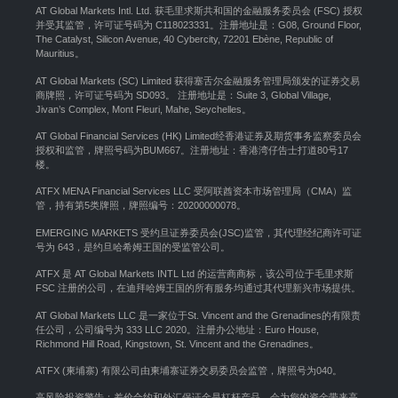
AT Global Markets Intl. Ltd. 获毛里求斯共和国的金融服务委员会 (FSC) 授权
并受其监管，许可证号码为 C118023331。注册地址是：G08, Ground Floor,
The Catalyst, Silicon Avenue, 40 Cybercity, 72201 Ebène, Republic of
Mauritius。
AT Global Markets (SC) Limited 获得塞舌尔金融服务管理局颁发的证券交易
商牌照，许可证号码为 SD093。 注册地址是：Suite 3, Global Village,
Jivan’s Complex, Mont Fleuri, Mahe, Seychelles。
AT Global Financial Services (HK) Limited经香港证券及期货事务监察委员会
授权和监管，牌照号码为BUM667。注册地址：香港湾仔告士打道80号17
楼。
ATFX MENA Financial Services LLC 受阿联酋资本市场管理局（CMA）监
管，持有第5类牌照，牌照编号：20200000078。
EMERGING MARKETS 受约旦证券委员会(JSC)监管，其代理经纪商许可证
号为 643，是约旦哈希姆王国的受监管公司。
ATFX 是 AT Global Markets INTL Ltd 的运营商商标，该公司位于毛里求斯
FSC 注册的公司，在迪拜哈姆王国的所有服务均通过其代理新兴市场提供。
AT Global Markets LLC 是一家位于St. Vincent and the Grenadines的有限责
任公司，公司编号为 333 LLC 2020。注册办公地址：Euro House,
Richmond Hill Road, Kingstown, St. Vincent and the Grenadines。
ATFX (柬埔寨) 有限公司由柬埔寨证券交易委员会监管，牌照号为040。
高风险投资警告：差价合约和外汇保证金是杠杆产品，会为您的资金带来高