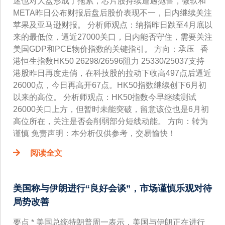
迷也对大盘形成了拖累，芯片股持续遭遇抛售，微软和
META昨日公布财报后盘后股价表现不一，日内继续关注
苹果及亚马逊财报。 分析师观点：纳指昨日跌至4月底以
来的最低位，逼近27000关口，日内能否守住，需要关注
美国GDP和PCE物价指数的关键指引。 方向：承压 香
港恒生指数HK50 26298/26596阻力 25330/25037支持
港股昨日再度走俏，在科技股的拉动下收高497点后逼近
26000点，今日再高开67点。HK50指数继续创下6月初
以来的高位。 分析师观点：HK50指数今早继续测试
26000关口上方，但暂时未能突破，留意该位也是6月初
高位所在，关注是否会削弱部分短线动能。 方向：转为
谨慎 免责声明：本分析仅供参考，交易愉快！
阅读全文
美国称与伊朗进行“良好会谈”，市场谨慎乐观对待
局势改善
要点 * 美国总统特朗普周一表示，美国与伊朗正在进行