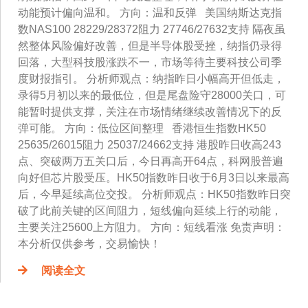
动能预计偏向温和。 方向：温和反弹 美国纳斯达克指
数NAS100 28229/28372阻力 27746/27632支持 隔夜虽
然整体风险偏好改善，但是半导体股受挫，纳指仍录得
回落，大型科技股涨跌不一，市场等待主要科技公司季
度财报指引。 分析师观点：纳指昨日小幅高开但低走，
录得5月初以来的最低位，但是尾盘险守28000关口，可
能暂时提供支撑，关注在市场情绪继续改善情况下的反
弹可能。 方向：低位区间整理 香港恒生指数HK50
25635/26015阻力 25037/24662支持 港股昨日收高243
点、突破两万五关口后，今日再高开64点，科网股普遍
向好但芯片股受压。HK50指数昨日收于6月3日以来最高
后，今早延续高位交投。 分析师观点：HK50指数昨日突
破了此前关键的区间阻力，短线偏向延续上行的动能，
主要关注25600上方阻力。 方向：短线看涨 免责声明：
本分析仅供参考，交易愉快！
阅读全文