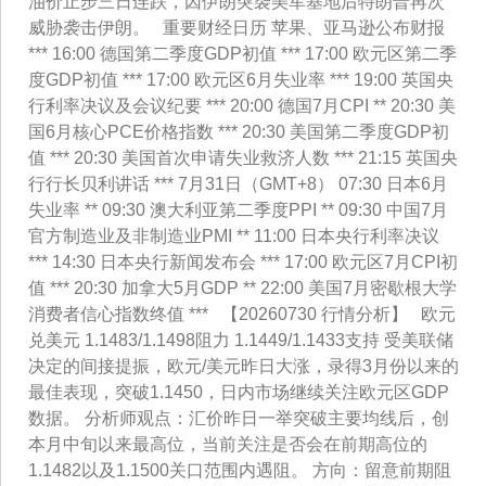
油价止步三日连跌，因伊朗突袭美军基地后特朗普再次
威胁袭击伊朗。 重要财经日历 苹果、亚马逊公布财报
*** 16:00 德国第二季度GDP初值 *** 17:00 欧元区第二季
度GDP初值 *** 17:00 欧元区6月失业率 *** 19:00 英国央
行利率决议及会议纪要 *** 20:00 德国7月CPI ** 20:30 美
国6月核心PCE价格指数 *** 20:30 美国第二季度GDP初
值 *** 20:30 美国首次申请失业救济人数 *** 21:15 英国央
行行长贝利讲话 *** 7月31日（GMT+8） 07:30 日本6月
失业率 ** 09:30 澳大利亚第二季度PPI ** 09:30 中国7月
官方制造业及非制造业PMI ** 11:00 日本央行利率决议
*** 14:30 日本央行新闻发布会 *** 17:00 欧元区7月CPI初
值 *** 20:30 加拿大5月GDP ** 22:00 美国7月密歇根大学
消费者信心指数终值 *** 【20260730 行情分析】 欧元
兑美元 1.1483/1.1498阻力 1.1449/1.1433支持 受美联储
决定的间接提振，欧元/美元昨日大涨，录得3月份以来的
最佳表现，突破1.1450，日内市场继续关注欧元区GDP
数据。 分析师观点：汇价昨日一举突破主要均线后，创
本月中旬以来最高位，当前关注是否会在前期高位的
1.1482以及1.1500关口范围内遇阻。 方向：留意前期阻