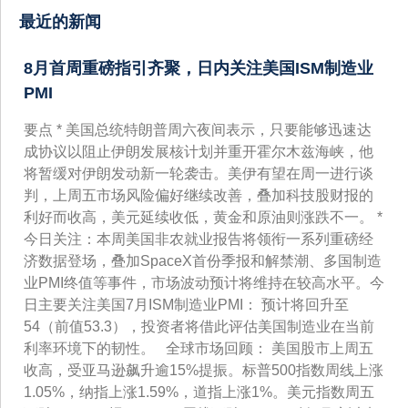
最近的新闻
8月首周重磅指引齐聚，日内关注美国ISM制造业
PMI
要点 * 美国总统特朗普周六夜间表示，只要能够迅速达
成协议以阻止伊朗发展核计划并重开霍尔木兹海峡，他
将暂缓对伊朗发动新一轮袭击。美伊有望在周一进行谈
判，上周五市场风险偏好继续改善，叠加科技股财报的
利好而收高，美元延续收低，黄金和原油则涨跌不一。 *
今日关注：本周美国非农就业报告将领衔一系列重磅经
济数据登场，叠加SpaceX首份季报和解禁潮、多国制造
业PMI终值等事件，市场波动预计将维持在较高水平。今
日主要关注美国7月ISM制造业PMI： 预计将回升至
54（前值53.3），投资者将借此评估美国制造业在当前
利率环境下的韧性。 全球市场回顾： 美国股市上周五
收高，受亚马逊飙升逾15%提振。标普500指数周线上涨
1.05%，纳指上涨1.59%，道指上涨1%。美元指数周五