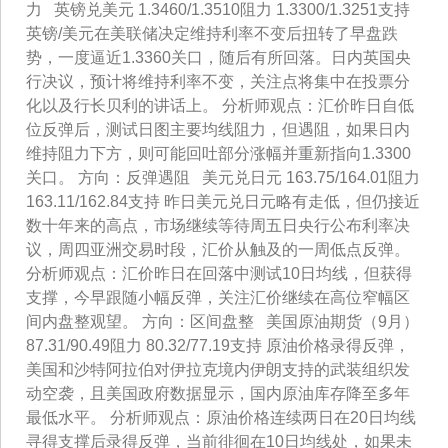
力 英镑兑美元 1.3460/1.3510阻力 1.3300/1.3251支持
英镑/美元在美联储决定维持利率不变后扭转了早盘跌
势，一度逼近1.3360关口，随后有所回落。日内英国央
行决议，预计将维持利率不变，关注点将集中在投票分
化以及行长贝利的讲话上。 分析师观点：汇价昨日自低
位反弹后，测试日图主要均线阻力，但遇阻，如果日内
维持阻力下方，则可能回吐部分涨幅并重新指向1.3300
关口。 方向：反弹遇阻 美元兑日元 163.75/164.01阻力
163.11/162.84支持 昨日美元兑日元略有走低，但仍接近
数十年来的高点，市场继续等待周五日央行公布利率决
议，周四亚洲交易时段，汇价从触及的一周低点反弹。
分析师观点：汇价昨日在回落中测试10日均线，但获得
支撑，今早跟随小幅反弹，关注汇价继续在高位窄幅区
间内盘整观望。 方向：区间盘整 美国原油期货（9月）
87.31/90.49阻力 80.32/77.19支持 原油价格录得反弹，
美国和沙特阿拉伯对伊拉克境内伊朗支持的武装组织发
动空袭，且美国政府数据显示，国内原油库存降至多年
最低水平。 分析师观点：原油价格连续两日在20日均线
寻得支撑后录得反弹，当前徘徊在10日均线处，如果未