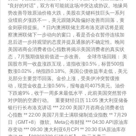
“良好的对话”，双方有可能就这场冲突达成协议。地缘局
势改善导致原油价格大跌，美股在关键科技巨头一系列
业绩前夕涨跌不一，美元跟随风险偏好改善而回落，黄
金则获得提振。 * 日内澳洲联储主席布洛克讲话将是观
察澳洲联储下一步动向的窗口，看是否会在暂停连续加
息后进一步持观望的态度并提及通胀的不确定性。晚间
美国谘商会消费者信心指数将揭示美国消费者的真实状
态，7月预期值较前值进一步改善。 全球市场回顾： 美
国股市周一收盘涨跌互现，道指收涨0.5%，标普500指
数涨0.02%，纳指跌0.18%。美国公债收益率走低，美元
兑部分主要货币回落。金价上涨，受美伊冲突暂缓推
动，现货金收盘上涨0.56%，报每盎司4075美元。油价
下跌逾9%，收于一周多来最低水平，此前美国突然暂停
对伊朗的空袭行动。 重要财经日历 11:05 澳大利亚储备
银行行长布洛克讲话 *** 22:00 美国7月咨商会消费者信
心指数 ** 22:00 美国7月里士满联储制造业指数 ** 7月29
日（GMT+8） 微软、Meta公布财报 *** 04:30 API原油库
存变动 *** 09:30 澳大利亚6月CPI ** 20:30 EIA原油库存