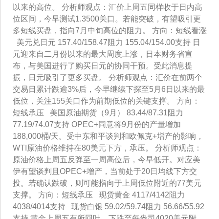
以来的高位。 分析师观点：汇价上周五同样收于日内高
位区间，今早测试1.3500关口。若能突破，有望吸引更
多短线买盘，指向7月中旬高位的阻力。 方向：短线看涨
美元兑日元 157.40/158.47阻力 155.04/154.00支持 日
元迎来自二月份以来的最大周度上涨，日本财务省宣
布，与美国进行了购买日元的协同干预。受此消息提
振，日元吸引了更多买盘。 分析师观点：汇价在前两个
交易日累计跌逾3%后，今早继续下探至5月6日以来的最
低位，关注155关口作为前期低位的关键支撑。 方向：
短线承压 美国原油期货（9月） 83.44/87.31阻力
77.19/74.07支持 OPEC+同意将9月份的产量增加
188,000桶/天。受中东和平谈判和欧佩克+增产的影响，
WTI原油价格维持在80美元下方，承压。 分析师观点：
原油价格上周五反弹至一周高位后，今早低开。对应美
伊有望谈判且OPEC+增产，当前处于20日均线下方交
投。若确认跌破，则可能指向于上周低位附近的77美元
支撑。 方向：短线承压 现货黄金 4117/4142阻力
4038/4014支持 现货白银 59.02/59.74阻力 56.66/55.92
支持 黄金上周五有所回吐，下跌至每盎司4020美元附