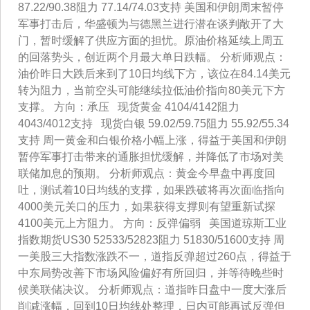
87.22/90.38阻力 77.14/74.03支持 美国和伊朗周末暂停
军事打击后，华盛顿为与德黑兰进行潜在谈判敞开了大
门，暂时缓解了供应方面的担忧。原油价格延续上周五
的回落势头，创近两个月最大单日跌幅。 分析师观点：
油价昨日大跌后来到了10日均线下方，该位在84.14美元
转为阻力，当前空头可能继续拉低油价指向80美元下方
支撑。 方向：承压 现货黄金 4104/4142阻力
4043/4012支持 现货白银 59.02/59.75阻力 55.92/55.34
支持 周一黄金和白银价格小幅上涨，得益于美国和伊朗
暂停军事打击带来的通胀担忧缓解，并降低了市场对美
联储加息的预期。 分析师观点：黄金今早盘中再度回
吐，测试着10日均线的支撑，如果跌破将再次面临指向
4000美元关口的压力，如果获得支撑则有望重新试探
4100美元上方阻力。 方向：反弹偏弱 美国道琼斯工业
指数期货US30 52533/52823阻力 51830/51600支持 周
一美股三大指数涨跌不一，道指反弹超过260点，得益于
中东局势改善下市场风险偏好有所回归，并等待晚些时
候美联储决议。 分析师观点：道指昨日盘中一度大涨后
削减涨幅，回到10日均线处整理，日内可能再试反弹但