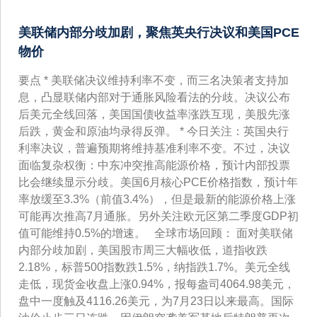
美联储内部分歧加剧，聚焦英央行决议和美国PCE
物价
要点 * 美联储决议维持利率不变，而三名决策者支持加
息，凸显联储内部对于通胀风险看法的分歧。决议公布
后美元全线回落，美国国债收益率涨跌互现，美股先涨
后跌，黄金和原油均录得反弹。 * 今日关注：英国央行
利率决议，普遍预期将维持基准利率不变。不过，决议
面临复杂权衡：中东冲突推高能源价格，预计内部投票
比会继续显示分歧。美国6月核心PCE价格指数，预计年
率放缓至3.3%（前值3.4%），但是最新的能源价格上涨
可能再次推高7月通胀。另外关注欧元区第二季度GDP初
值可能维持0.5%的增速。 全球市场回顾： 面对美联储
内部分歧加剧，美国股市周三大幅收低，道指收跌
2.18%，标普500指数跌1.5%，纳指跌1.7%。美元全线
走低，现货金收盘上涨0.94%，报每盎司4064.98美元，
盘中一度触及4116.26美元，为7月23日以来最高。国际